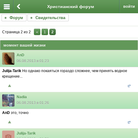
Христианский форум
войти
Форум
Свидетельства
Страница
2
из
2
«
1
2
момент вашей жизни
AnD
06.08.2013 в 01:23
Julija-Tarik
Но однако покаяться гораздо сложнее, чем принять водное
крещение...
Nadia
06.08.2013 в 01:26
AnD
это, точно
Julija-Tarik