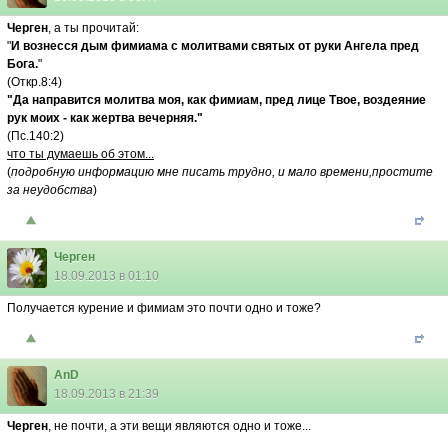
Черген
, а ты прочитай:
"
И вознесся дым фимиама с молитвами святых от руки Ангела пред
Бога.
"
(Откр.8:4)
"Да направится молитва моя, как фимиам, пред лице Твое, воздеяние
рук моих - как жертва вечерняя."
(Пс.140:2)
что ты думаешь об этом...
(
подробную информацию мне писать трудно, и мало времени,простите
за неудобства
)
Черген
18.09.2013 в 01:10
Получается курение и фимиам это почти одно и тоже?
AnD
18.09.2013 в 21:39
Черген
, не почти, а эти вещи являются одно и тоже...