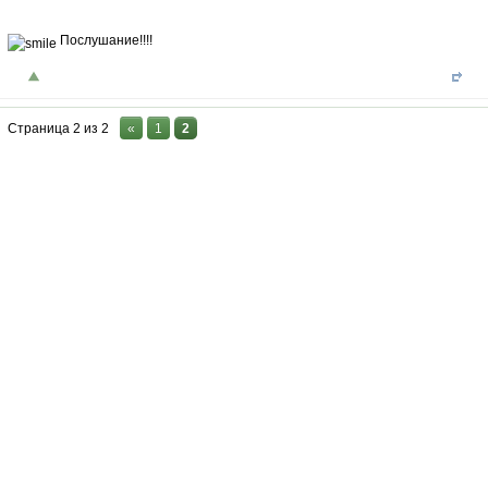
Послушание!!!!
Страница
2
из
2
«
1
2