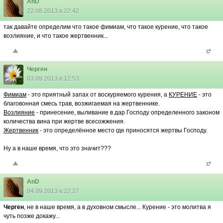
AnD
22.08.2013 в 22:42
так давайте определим что такое фимиам, что такое курение, что такое
возлияние, и что такое жертвенник...
Черген
03.09.2013 в 12:53
Фимиам
- это приятный запах от воскуряемого курения, а
КУРЕНИЕ
- это
благовонная смесь трав, возжигаемая на жертвеннике.
Возлияние
- принесение, выливание в дар Господу определенного законом
количества вина при жертве всесожжения.
Жертвенник
- это определённое место где приносятся жертвы Господу.
Ну а в наше время, что это значит???
AnD
04.09.2013 в 22:27
Черген
, не в наше время, а в духовном смысле... Курение - это молитва я
чуть позже докажу...