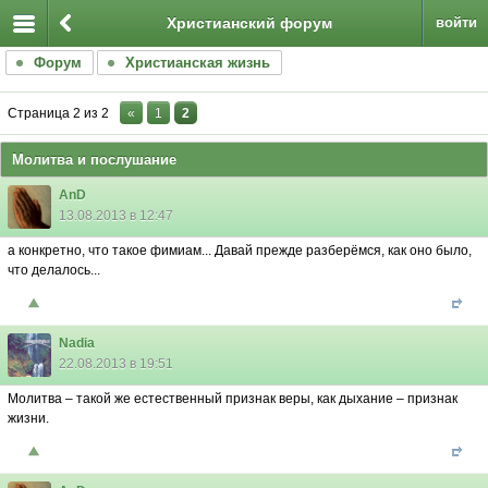
Христианский форум
войти
Форум
Христианская жизнь
Страница
2
из
2
«
1
2
Молитва и послушание
AnD
13.08.2013 в 12:47
а конкретно, что такое фимиам... Давай прежде разберëмся, как оно было,
что делалось...
Nadia
22.08.2013 в 19:51
Молитва – такой же естественный признак веры, как дыхание – признак
жизни.