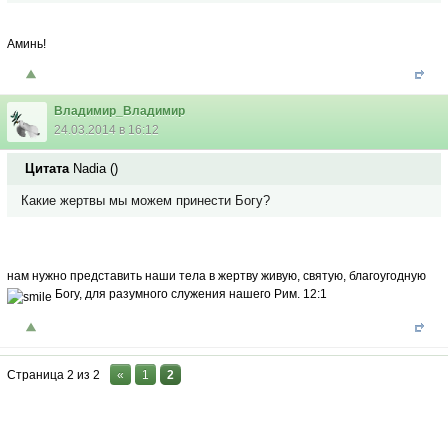
Аминь!
Владимир_Владимир
24.03.2014 в 16:12
Цитата
Nadia
(
)
Какие жертвы мы можем принести Богу?
нам нужно представить наши тела в жертву живую, святую, благоугодную
Богу, для разумного служения нашего
Рим. 12:1
Страница
2
из
2
«
1
2