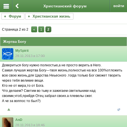
Христианский форум
войти
Форум
Христианская жизнь
Страница
2
из
2
«
1
2
Жертва Богу
MySpirit
28.11.2013 в 17:00
Довериться богу нужно полностью,а не просто верить в Него.
Самая лучшая жертва Богу—твоя жизнь,полностью на все 100%отложить
всю свою жизнь,для Царства Неьесного .тогда только Бог сможет творить
через тебя великие вещи.
Кто не от мира,то от Бога.
Что делаем? Светим во тьму и зажигаем светильники над
своими,чтоб,прийдя Отец забрал своих.а плевелы сжег.
А че за воппос то был?)
AnD
28.11.2013 в 18:46