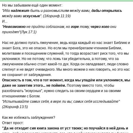
Но мы забываем ещё один момент:
"Ибо
надлежит
быть и разномыслиям между вами,
дабы открылись
между вами
искусные
". (1Коринф.11:19)
И...
"
Невозможно
не придти соблазнам, но
горе
тому,
через кого
они
приходят"(Лук.17:1)
Нас не должно пугать лжеучение, ведь когда каждый из нас знает Библию и
знает Бога, это не опасно. Но если мы пренебрегаем чтением Библии,
молитвами и посещением служений, то тогда возрастает риск того, что мы
уклонимся. Но не потому, что ложь так убедительна, а потому, что за
лжеучением обычно стоит какой-то дух. Когда он овладевает, люди словно
слепнут и не видят очевидного. Мы много можем о них говорить, но это нас
не сохранит от заблуждения.
Опасность в том, что в тот момент, когда мы упадём или уклонимся, мы
даже не заметим этого... не поймём.
Поэтому вместо того, чтобы
разоблачать "искусных", нужно следить за своим сердцем и за своими
отношениями с Богом.
"Испытывайте самих себя, в вере ли вы; самих себя исследывайте"
(2Коринф.13:5)
Как же избежать заблуждения?
Ответ прост:
"Да не отходит сия книга закона от уст твоих; но поучайся в ней день и