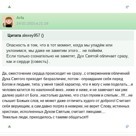
Arfa
19.02.2015 в 21:19
Цитата
alexey957
(
)
Опасность в том, что в тот момент, когда мы упадём или
уклонимся, мы даже не заметим этого... не поймём.
Если только сознательно не заметят, Дух Святой обличает сразу,
как и сердце (совесть) .
Да, ожесточение сердца происходит не сразу...с отвержением обличений
Духа Святого приходит безразличие, потом - оправдание себя перед
Богом и людьми, типа: у меня такой характер, что я могу с ним поделать....и
человек катится по наклонной вниз...ниже и ниже, и не замечает как уже
далеко ушёл от Бога...настолько далеко, что стал глухим и слепым....!!!!....не
слышит Божьих слов, не может даже отличить худого от доброго! Считает
себя верующим, а сам давно погряз в неверии, не верит Слову, истинных
христиан, исполненных Духом Святым, считает лжецами....
Тяжелые люди, приходилось с такими общаться!!!