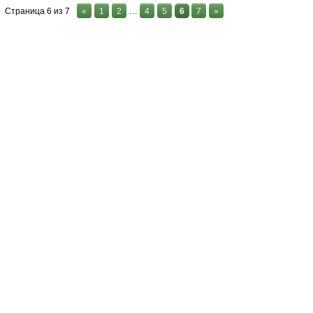
Страница
6
из
7
«
1
2
…
4
5
6
7
»