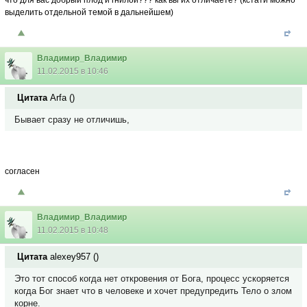
что для вас добрый плод и гнилой??? как вы их отличаете? (кстати можно
выделить отдельной темой в дальнейшем)
Владимир_Владимир
11.02.2015 в 10:46
Цитата
Arfa
(
)
Бывает сразу не отличишь,
согласен
Владимир_Владимир
11.02.2015 в 10:48
Цитата
alexey957
(
)
Это тот способ когда нет откровения от Бога, процесс ускоряется
когда Бог знает что в человеке и хочет предупредить Тело о злом
корне.