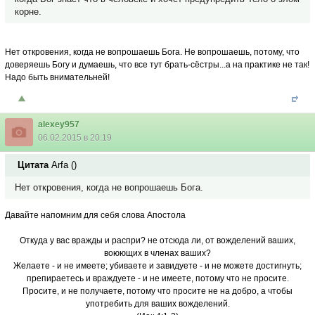
корне.
Нет откровения, когда не вопрошаешь Бога. Не вопрошаешь, потому, что
доверяешь Богу и думаешь, что все тут брать-сёстры...а на практике не так!
Надо быть внимательней!
alexey957
06.02.2015 в 20:19
Цитата
Arfa
(
)
Нет откровения, когда не вопрошаешь Бога.
Давайте напомним для себя слова Апостола
Откуда у вас вражды и распри? не отсюда ли, от вожделений ваших,
воюющих в членах ваших?
Желаете - и не имеете; убиваете и завидуете - и не можете достигнуть;
препираетесь и враждуете - и не имеете, потому что не просите.
Просите, и не получаете, потому что просите не на добро, а чтобы
употребить для ваших вожделений.