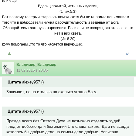
или ещё
Вдовиц почитай, истинных вдовиц.
(1Тим.5:3)
Вот поэтому теперь и стараюсь помочь хотя бы не многим с пониманием
того что в добродетели нужна рассудительность и веденье от Бога
Обращайтесь к закону и откровению. Если они не говорят, как это слово, то
нет в них света.
(Ис.8:20)
кому помогаем.Это то что касается верующих.
Владимир_Владимир
11.02.2015 в 20:35
Цитата
alexey957
(
)
Занимает, но на столько на сколько угодно Богу.
Цитата
alexey957
(
)
Прежде всего без Святого Духа не возможно отделить худой
плод от доброго да и без знаний Его слова так же. Да и не всегда
казалось бы добрые дела на самом деле добрые. Написано