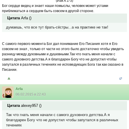
(Иак.4:1-3)
Бог сердце видец и знает наши помыслы, человек может устами
приближаться а сердцем быть совсем в другой стороне.
Цитата
Arfa
(
)
думаешь, что все тут брать-сёстры...а на практике не так!
С самого первого момента Бог дал понимание Его Писания хотя я Его
совсем не знал , только от части но этого было достаточно чтобы увидеть
разницу между духовными и душевными.Так что гнать меня начали с
самого духовного детства.А я благодарен Богу что не допустил чтобы
запутался в различных течениях не исповедующих Бога так как сказано в
Писании.
Arfa
06.02.2015 в 22:43
Цитата
alexey957
(
)
Так что гнать меня начали с самого духовного детства.А я
благодарен Богу что не допустил чтобы запутался в различных
течениях