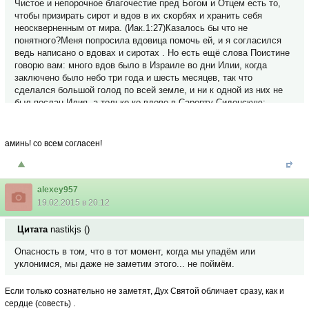
Чистое и непорочное благочестие пред Богом и Отцем есть то,
чтобы призирать сирот и вдов в их скорбях и хранить себя
неоскверненным от мира. (Иак.1:27)Казалось бы что не
понятного?Меня попросила вдовица помочь ей, и я согласился
ведь написано о вдовах и сиротах . Но есть ещё слова Поистине
говорю вам: много вдов было в Израиле во дни Илии, когда
заключено было небо три года и шесть месяцев, так что
сделался большой голод по всей земле, и ни к одной из них не
был послан Илия, а только ко вдове в Сарепту Сидонскую;
(Лук.4:25,26) или ещё Вдовиц почитай, истинных вдовиц.
(1Тим.5:3)Вот поэтому теперь и стараюсь помочь хотя бы не
многим с пониманием того что в добродетели нужна
аминь! со всем согласен!
рассудительность и веденье от Бога Обращайтесь к закону и
откровению. Если они не говорят, как это слово, то нет в них
света. (Ис.8:20)кому помогаем.Это то что касается верующих.
alexey957
19.02.2015 в 20:12
Цитата
nastikjs
(
)
Опасность в том, что в тот момент, когда мы упадём или
уклонимся, мы даже не заметим этого... не поймём.
Если только сознательно не заметят, Дух Святой обличает сразу, как и
сердце (совесть) .