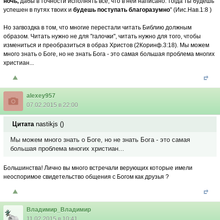
ночь,
дабы в точности исполнять все, что в ней написано: тогда ты будешь
успешен в путях твоих и
будешь поступать благоразумно
" (Иис.Нав.1:8 )
Но загвоздка в том, что многие перестали читать Библию должным
образом. Читать нужно не для "галочки", читать нужно для того, чтобы
измениться и преобразиться в образ Христов (2Коринф.3:18). Мы можем
много знать о Боге, но не знать Бога - это самая большая проблема многих
христиан...
alexey957
07.02.2015 в 22:00
Цитата
nastikjs
(
)
Мы можем много знать о Боге, но не знать Бога - это самая
большая проблема многих христиан...
Большинства! Лично вы много встречали верующих которые имели
неоспоримое свидетельство общения с Богом как друзья ?
Владимир_Владимир
11.02.2015 в 10:41