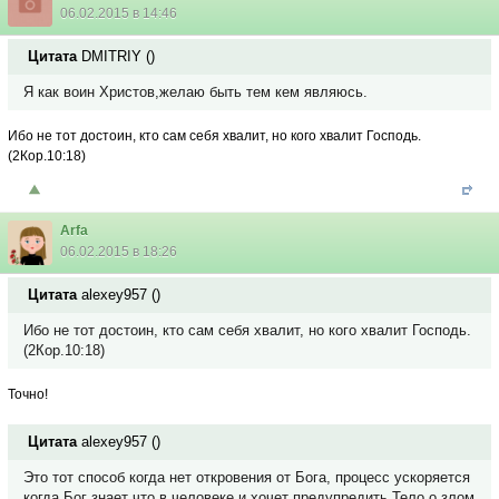
06.02.2015 в 14:46
Цитата
DMITRIY
(
)
Я как воин Христов,желаю быть тем кем являюсь.
Ибо не тот достоин, кто сам себя хвалит, но кого хвалит Господь.
(2Кор.10:18)
Arfa
06.02.2015 в 18:26
Цитата
alexey957
(
)
Ибо не тот достоин, кто сам себя хвалит, но кого хвалит Господь.
(2Кор.10:18)
Точно!
Цитата
alexey957
(
)
Это тот способ когда нет откровения от Бога, процесс ускоряется
когда Бог знает что в человеке и хочет предупредить Тело о злом