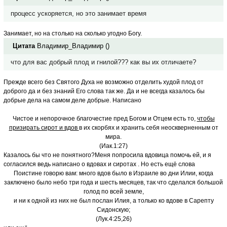
процесс ускоряется, но это занимает время
Занимает, но на столько на сколько угодно Богу.
Цитата
Владимир_Владимир
(
)
что для вас добрый плод и гнилой??? как вы их отличаете?
Прежде всего без Святого Духа не возможно отделить худой плод от
доброго да и без знаний Его слова так же. Да и не всегда казалось бы
добрые дела на самом деле добрые. Написано
Чистое и непорочное благочестие пред Богом и Отцем есть то,
чтобы
призирать сирот и вдов
в их скорбях и хранить себя неоскверненным от
мира.
(Иак.1:27)
Казалось бы что не понятного?Меня попросила вдовица помочь ей, и я
согласился ведь написано о вдовах и сиротах . Но есть ещё слова
Поистине говорю вам: много вдов было в Израиле во дни Илии, когда
заключено было небо три года и шесть месяцев, так что сделался большой
голод по всей земле,
и ни к одной из них не был послан Илия, а только ко вдове в Сарепту
Сидонскую;
(Лук.4:25,26)