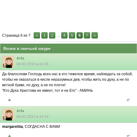
Страница
6
из
7
«
1
2
…
4
5
6
7
»
Волки в овечьей шкуре
Arfa
04.02.2015 в 14:26
Да благослови Господь всех нас в это тяжелое время, наблюдать за собой,
чтобы не оказаться в числе неразумных дев, чтобы жить по духу, а не по
ветхой букве, по духу, а не по плоти!
"Кто Духа Христова не имеет, тот и не Его" - АМИНЬ
Arfa
04.02.2015 в 14:26
margarettta
, СОГДАСНА С ВАМИ