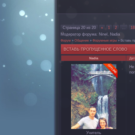
Страница
20
из
20
«
1
2
…
18
Модератор форума:
Ninel
,
Nadia
Форум
»
Общение
»
Форумные игры
»
Вставь п
ВСТАВЬ ПРОПУЩЕННОЕ СЛОВО
Nadia
Дат
Не
по
Учитель