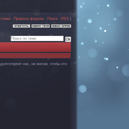
стники
·
Правила форума
·
Поиск
·
RSS
]
долготерпит нас, не желая, чтобы кто