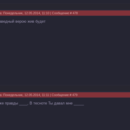
а: Понедельник, 12.05.2014, 11:10 | Сообщение #
478
аведный верою жив будет
а: Понедельник, 12.05.2014, 11:11 | Сообщение #
479
же правды ____, В тесноте Ты давал мне _____