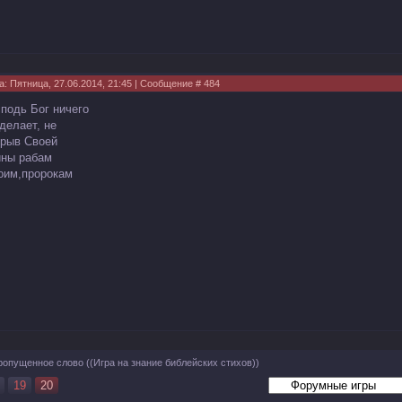
а: Пятница, 27.06.2014, 21:45 | Сообщение #
484
сподь Бог ничего
делает, не
крыв Своей
йны рабам
оим,пророкам
ропущенное слово
((Игра на знание библейских стихов))
19
20