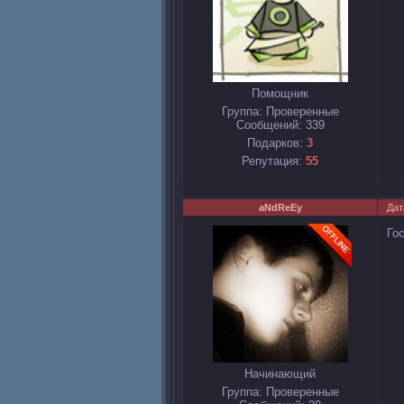
Помощник
Группа: Проверенные
Сообщений:
339
Подарков:
3
Репутация:
55
aNdReEy
Дат
Го
Начинающий
Группа: Проверенные