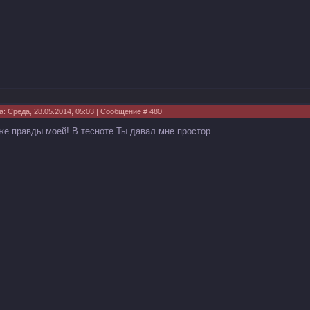
а: Среда, 28.05.2014, 05:03 | Сообщение #
480
же правды моей! В тесноте Ты давал мне простор.