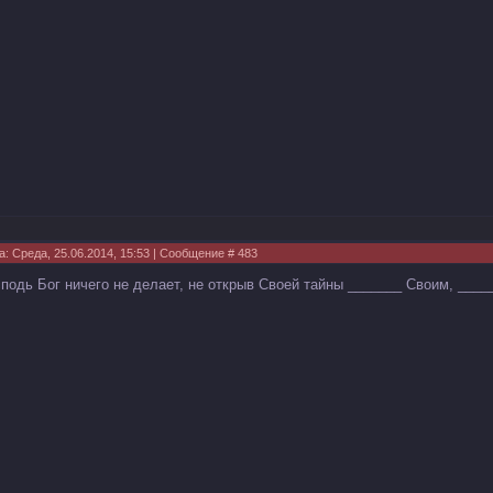
а: Среда, 25.06.2014, 15:53 | Сообщение #
483
сподь Бог ничего не делает, не открыв Своей тайны _______ Своим, ____