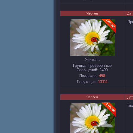
Черген
Дат
Пр
Учитель
Группа: Проверенные
Сообщений:
2409
Подарков:
498
Репутация:
13111
Черген
Дат
Бо