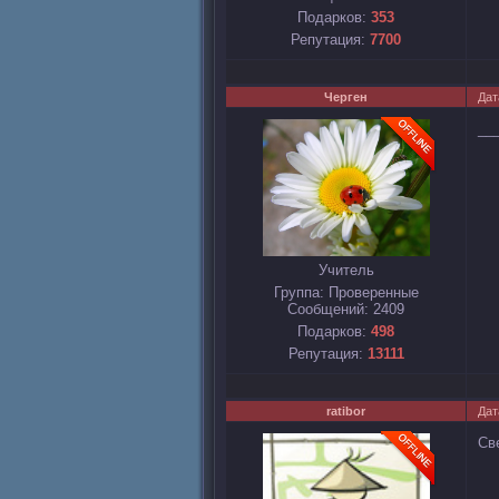
Подарков:
353
Репутация:
7700
Черген
Дат
__
Учитель
Группа: Проверенные
Сообщений:
2409
Подарков:
498
Репутация:
13111
ratibor
Дат
Св