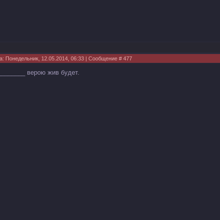
а: Понедельник, 12.05.2014, 06:33 | Сообщение #
477
________ верою жив будет.