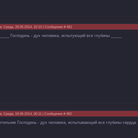
а: Среда, 28.05.2014, 10:10 | Сообщение #
481
_____ Господень - дух человека, испытующий все глубины _____
а: Среда, 18.06.2014, 00:11 | Сообщение #
482
етильник Господень - дух человека, испытывающий все глубины сердца.