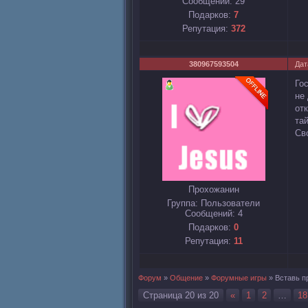
Сообщений:
29
Подарков:
7
Репутация:
372
380967593504
Дат
Го
не 
от
та
Св
Прохожанин
Группа: Пользователи
Сообщений:
4
Подарков:
0
Репутация:
11
Форум
»
Общение
»
Форумные игры
»
Вставь п
Страница
20
из
20
«
1
2
…
18