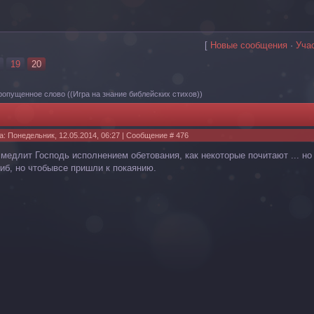
[
Новые сообщения
·
Уча
19
20
ропущенное слово
((Игра на знание библейских стихов))
а: Понедельник, 12.05.2014, 06:27 | Сообщение #
476
 медлит Господь исполнением обетования, как некоторые почитают ... но 
гиб, но чтобывсе пришли к покаянию.