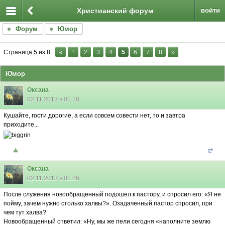
Христианский форум
войти
Форум
Юмор
Страница
5
из
8
«
1
2
3
4
5
6
7
8
»
Юмор
Оксана
02.11.2013 в 01:18
Кушайте, гости дорогие, а если совсем совести нет, то и завтра
приходите...
Оксана
02.11.2013 в 01:26
После служения новообращенный подошел к пастору, и спросил его: «Я не
пойму, зачем нужно столько халвы?». Озадаченный пастор спросил, при
чем тут халва?
Новообращенный ответил: «Ну, мы же пели сегодня «наполните землю