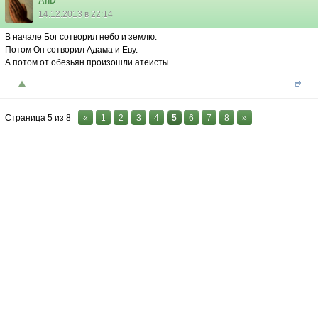
AnD
14.12.2013 в 22:14
В начале Бог сотворил небо и землю.
Потом Он сотворил Адама и Еву.
А потом от обезьян произошли атеисты.
Страница
5
из
8
«
1
2
3
4
5
6
7
8
»