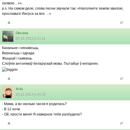
халвою…»».
p.s. На самом деле, слова песни звучали так: «Наполните землю хвалою,
прославьте Иисуса за все …»
Оксана
05.11.2013 в 23:11
Каханьне і нянавісьць.
Вернасьць і здрада.
Жыцьцё і сьмерць.
Слоўнік антонімаў беларускай мовы. Пытайце ў кнігарнях.
Arfa
10.11.2013 в 20:26
- Мама, а во сколько часов я родилась?
- В 12 ночи.
- Ой, прости меня! Я наверное тебя разбудила?