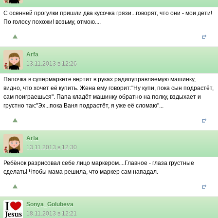
С осенней прогулки пришли два кусочка грязи...говорят, что они - мои дети!
По голосу похожи! возьму, отмою....
Arfa
13.11.2013 в 12:26
Папочка в супермаркете вертит в руках радиоуправляемую машинку,
видно, что хочет её купить. Жена ему говорит:"Ну купи, пока сын подрастёт,
сам поиграешься". Папа кладёт машинку обратно на полку, вздыхает и
грустно так:"Эх...пока Ваня подрастёт, я уже её сломаю"...
Arfa
13.11.2013 в 12:30
Ребёнок разрисовал себе лицо маркером....Главное - глаза грустные
сделать! Чтобы мама решила, что маркер сам нападал.
Sonya_Golubeva
18.11.2013 в 12:21