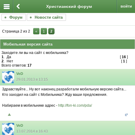
Христианский форум
войти
Форум
Новости сайта
Страница
2
из
2
«
1
2
Мобильная версия сайта
Заходите ли вы на сайт с мобильника?
1
.
Да
[
16
]
2
.
Нет
[
1
]
Всего ответов:
17
VeD
29.01.2013 в 13:15
Здравствуйте... Ну вот наконец разработали мобильную версию сайта...
Кто заходил на сайт с Мобильника? Жду ваши предложения.
Набираем в мобильнике адрес -
http://fon-ki.com/pda/
VeD
13.07.2014 в 16:43