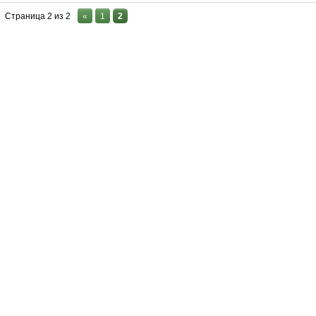
Страница
2
из
2
«
1
2