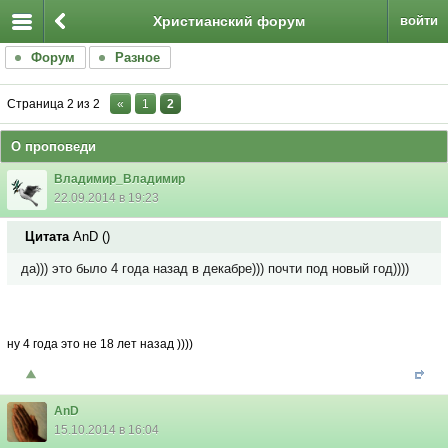
Христианский форум
войти
Форум
Разное
Страница
2
из
2
«
1
2
О проповеди
Владимир_Владимир
22.09.2014 в 19:23
Цитата
AnD
(
)
да))) это было 4 года назад в декабре))) почти под новый год))))
ну 4 года это не 18 лет назад ))))
AnD
15.10.2014 в 16:04