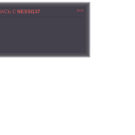
ЛАСЬ С
NESSI137
18:03