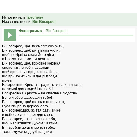
Исполнитель:
ipecheny
Название песни:
Вiн Воскрес !
Фонограмма
– Вiн Воскрес !
Він воскрес, щоб весь світ оживити,
Він воскрес, щоб ми з вами жили;
щоб, покірні словам Його діти,
в Ньому вічне життя осягли.
Він воскрес, щоб гріховне коріння
спопелити в тобі назавжди,
щоб зросло у серцях те насіння,
що приносить лиш добрі плоди.
пр-ев
Воскресіння Христа – радість вічна й святана
на землі для людей і на небі!
Воскресіння Христа – це спасіння людства
Бог в любові дарує для тебе!
Він воскрес, щоб як поле пшеничне,
була вибрана церква Його.
Він воскрес,щоб життя дати вічне
в небесах для насліддя свого.
Він воскрес, і вознісся на небо,
щоб нас втішити Духом Святим.
Він зробив це для мене і тебе,
тож подумаєм, друзі,над тим.