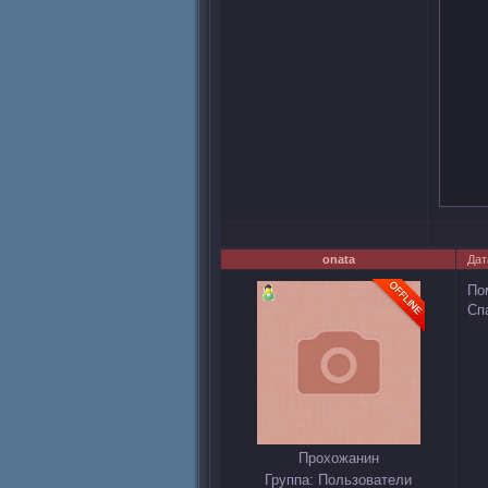
onata
Дат
По
Сп
Прохожанин
Группа: Пользователи