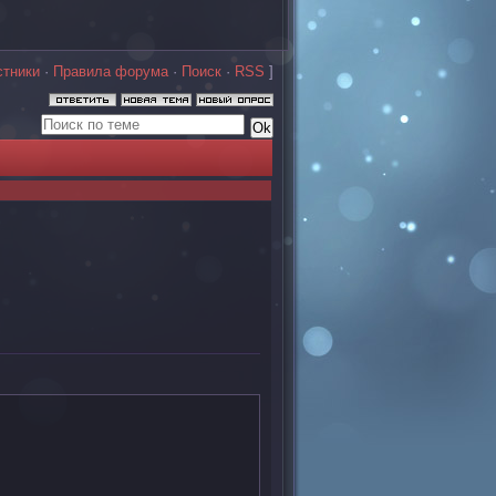
стники
·
Правила форума
·
Поиск
·
RSS
]