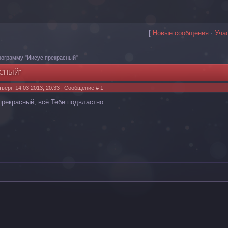
[
Новые сообщения
·
Уча
ограмму "Иисус прекрасный"
СНЫЙ"
тверг, 14.03.2013, 20:33 | Сообщение #
1
прекрасный, всё Тебе подвластно