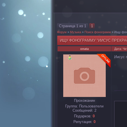
Страница
1
из
1
1
Форум
»
Музыка
»
Поиск фонограмм
»
Ищу фон
ИЩУ ФОНОГРАММУ "ИИСУС ПРЕКРА
onata
Дата: Че
Иисус 
Прохожанин
Группа: Пользователи
Сообщений:
2
Подарков:
0
Репутация:
0