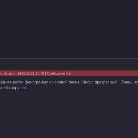
а: Четверг, 14.03.2013, 20:38 | Сообщение #
2
могите найти фонограмму к хоровой песне "Иисус прекрасный". Очень ну
асибо заранее.