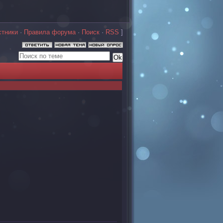
стники
·
Правила форума
·
Поиск
·
RSS
]