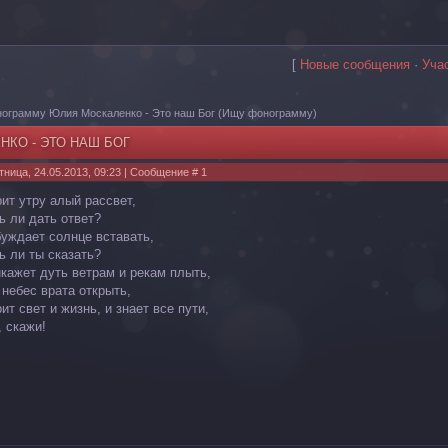
[
Новые сообщения
·
Уча
ограмму Юлия Москаленко - Это наш Бог
(Ищу фонограмму)
КО - ЭТО НАШ БОГ
тница, 24.05.2013, 09:23 | Сообщение #
1
рит утру алый рассвет,
 ли дать ответ?
буждает солнце вставать,
 ли ты сказать?
икажет дуть ветрам и рекам плыть,
небес врата открыть,
ит свет и жизнь, и знает все пути,
, скажи!