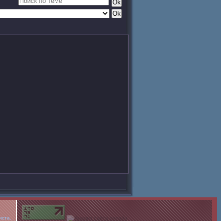
иста.