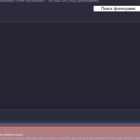
ограмму Юлия Москаленко - Это наш Бог
(Ищу фонограмму)
ик обязательна.
ианских песен, аккорды для гитары и многое другое для прославления Господа Иисуса Хр