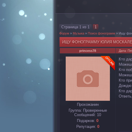
Страница
1
из
1
1
Форум
»
Музыка
»
Поиск фонограмм
»
Ищу фон
ИЩУ ФОНОГРАММУ ЮЛИЯ МОСКАЛЕН
princess78
Дата: Пя
Кто да
Можешь
Кто по
Можешь
Кто пр
Дождю 
Кто дар
Ответь
Прохожанин
Группа: Проверенные
Сообщений:
10
Подарков:
0
Репутация:
0