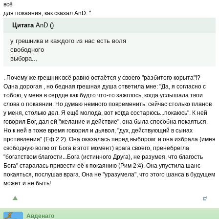
всё
для покаяния, как сказал AnD: "
Цитата
AnD
(
)
у грешника и каждого из нас есть воля
свободного
выбора...
. Почему же грешник всё равно остаётся у своего "разбитого корыта"!?
Одна дорогая , но бедная грешная душа ответила мне: "Да, я согласно с
тобою, у меня в сердце как будто что-то зажглось, когда услышала твои
слова о покаянии. Но думаю немного повременить: сейчас столько планов
у меня, столько дел. Я ещё молода, вот когда состарюсь...покаюсь". К ней
говорил Бог, дал ей "желание и действие", она была способна покаяться.
Но к ней в тоже время говорил и дьявол, "дух, действующий в сынах
противления" (Еф 2:2). Она оказалась перед выбором: и она избрала (имея
свободную волю от Бога в этот момент) врага своего, пренебрегла
"богатством благости...Бога (истинного Друга), не разумея, что благость
Бога" старалась привести её к покаянию (Рим 2:4). Она упустила шанс
покаяться, послушав врага. Она не "уразумела", что этого шанса в будущем
может и не быть!
Авденаго