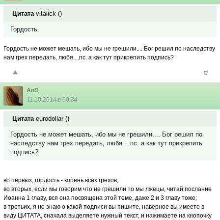
Цитата
vitalick
(
)
Гордость.
Гордость не может мешать, ибо мы не грешили.... Бог решил по наследству
нам грех передать, любя....пс. а как тут прикрепить подпись?
AnD
11.10.2014 в 00:34
Цитата
eurodollar
(
)
Гордость не может мешать, ибо мы не грешили.... Бог решил по
наследству нам грех передать, любя....пс. а как тут прикрепить
подпись?
во первых, гордость - корень всех грехов;
во вторых, если мы говорим что не грешили то мы лжецы, читай послание
Иоанна 1 главу, вся она посвящена этой теме, даже 2 и 3 главу тоже;
в третьих, я не знаю о какой подписи вы пишите, наверное вы имеете в
виду ЦИТАТА, сначала выделяете нужный текст, и нажимаете на кнопочку