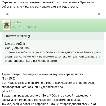
Странно потому что нечего ответить?То что это касается Христа то
действительно и малые дети знают а от вас жду ответа.
ratibor
10.07.2014 в 20:39
Цитата
vitalick
(
)
Цитата AnD ()
Иов, Даниил, Ной...
Только вы забыли одно это была их праведность а не Божья.Да и
знать вы их не могли и не можете а только читать или слышать а
я вас спросил кого вы лично знаете.
Аврам поверил Господу, и Он вменил ему это в праведность.
(Быт.15:6)
Был человек в земле Уц, имя его Иов; и был человек этот непорочен,
справедлив и богобоязнен и удалялся от зла.
(Иов.1:1)
Бывает ли праведность не от Бога ? Обычно о своей праведности
рассуждают, мудрецы в своих глазах - высокомерные люди.
Так что, если человек не согрешал - это не от праведности своей, а от