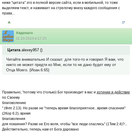
ниже "цитата" это в полной версии сайта, если в мобильной, то тоже
выделяем текст, и нажимает на стрелочку внизу каждого сообщения с
права...
Авденаго
11.10.2014 в 17:25
Цитата
alexey957
(
)
Читайте внимательно И сказал: для того-то и говорил Я вам, что
никто не может придти ко Мне, если то не дано будет ему от
Отца Моего. (Иоан.6:65)
Правильно, "потому что (только) Бог производит в вас и
хотение и действие
по Своему
благоволению
" (Флп 2:13). Но разве не "теперь время благоприятное...время спасения"
(2Кор 6:2), время
благоволения
для покаяния? Разве не Его воля, чтобы "все люди спаслись" (1Тим 2:4)?...
Действительно, теперь нам от Бога даровано