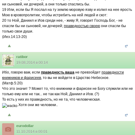
ни сыновей, ни дочерей, а они только спаслись бы.
19 Или, если бы Я послал на ту землю моровую язву и излил на нее ярость
Мою в кровопролитии, чтобы истребить на ней людей и скот:
20 то Ной, Даниил и Иов среди нее, - живу Я, говорит Господь Бог, - не
спасли бы ни сыновей, ни дочерей;
праведностью своею
они спасли бы
только свои души.
(Иез.14:13-20)
ratibor
19.08.2014 в 00:14
Ибо, говорю вам, если
праведность ваша
не превзойдет
праведности
книжников и фарисеев
, то вы не войдете в Царство Небесное.
(Матф.5:20)
Что это значит ? Может то, что книжники и фарисеи не Богу служили или не
только ему или не так... не так как Ной, Даниил и Иов. (?)
То есть у них их праведность, но не та, что человеческая.
Хотя они же человеки..
eurodollar
11.10.2014 в 00:01