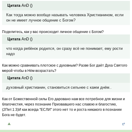
Цитата
AnD
(
)
Как тогда можно вообще называть человека Христианином, если
он не имеет лучное общение с Богом?
Поделитесь, как у вас происходит личное общение с Богом?
Цитата
AnD
(
)
что когда ребëнок родился, он сразу всë не понимает, ему рости
надо
Как можно сравнивать плотское с духовным? Разве Бог даёт Духа Святого
мерой чтобы в Нём возрастать?
Цитата
AnD
(
)
духовный христианин, становиться сильнее с кажм днëм..
Как от Божественной силы Его даровано нам все потребное для жизни и
благочестия, через познание Призвавшего нас славою и благостию,
(2Пет.1:3)И как всегда "ЕСЛИ" этого нет то и роста никакого в познании
Бога не будет.