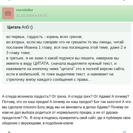
eurodollar
11.10.2014 в 19:03
Цитата
AnD
(
)
во первых, гордость - корень всех грехов;
во вторых, если мы говорим что не грешили то мы лжецы, читай
послание Иоанна 1 главу, вся она посвящена этой теме, даже 2 и
3 главу тоже;
в третьих, я не знаю о какой подписи вы пишите, наверное вы
имеете в виду ЦИТАТА, сначала выделяете нужный текст, и
нажимаете на кнопочку ниже "цитата" это в полной версии сайта,
если в мобильной, то тоже выделяем текст, и нажимает на
стрелочку внизу каждого сообщения с права...
А откуда возникла гордость? От греха. А откуда грех? От Адама! А почему?
Потому, что он наш предок! А почему он наш предок? Бог так захотел! А что
мы сделали плохого Богу, ведь мы не виноваты в делах Адама? Почему он
нам не дал выбора родиться от нормального предка, а не от дурака-
предателя? Пс. Я хочу в подпись прикрепить свой сайт, где я публикую свое
общение с верующими, в подобном ключе