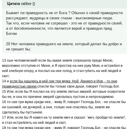
Цитата
ratibor
(
)
Бывает ли праведность не от Бога ? Обычно о своей праведности
рассуждают, мудрецы в своих глазах - высокомерные люди.
Так что, если человек не согрешал - это не от праведности своей,
а от богобоязненности, что является верой и праведно пред
Богом.
20 Нет человека праведного на земле, который делал бы добро и
не грешил бы;
13 сын человеческий! если бы какая земля согрешила предо Мною,
вероломно отступив от Меня, и Я простер на нее руку Мою, и истребил в
ней хлебную опору, и послал на нее голод, и стал губить на ней людей и
скот;
14 и
если бы нашлись в ней сии три мужа: Ной, Даниил и Иов, - то они
праведностью своею
спасли бы только свои души, говорит Господь Бог.
15 Или, если бы Я послал на эту землю лютых зверей, которые осиротили
бы ее, и она по причине зверей сделалась пустою и непроходимою:
16 то сии три мужа среди нее, - живу Я, говорит Господь Бог, - не спасли бы
ни сыновей, ни дочерей, а они, только они спаслись бы, земля же
сделалась бы пустынею.
17 Или, если бы Я навел на ту землю меч и сказал: `меч, пройди по земле!',
и стал истреблять на ней людей и скот,
18 то сии три мужа среди нее, - живу Я, говорит Господь Бог, - не спасли бы