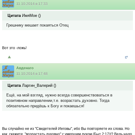
11.10.2014 в 17:33
Цитата
ИмяМое
(
)
Грешнику мешает покаяться Отец
Вот это -ложь!
Авденаго
11.10.2014 в 17:48
Цитата
Ларгин_Валерий
(
)
Ещё, на мой взгляд, нужно всегда совершенствоваться в
позитивном направлении,т.е. возрастать духовно. Тогда
обязательно придёшь к Богу и покаешься!
Вы случайно не из "Свидетелей Иеговы", ибо Вы повторяете их слова. Но
как, скажите, "возрастать духовно" с умершим духом (Быт 2:17)!? Ведь надо