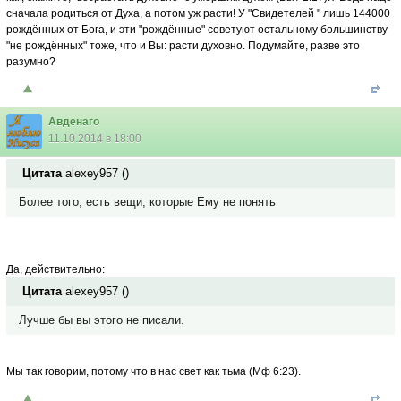
сначала родиться от Духа, а потом уж расти! У "Свидетелей " лишь 144000
рождённых от Бога, и эти "рождённые" советуют остальному большинству
"не рождённых" тоже, что и Вы: расти духовно. Подумайте, разве это
разумно?
Авденаго
11.10.2014 в 18:00
Цитата
alexey957
(
)
Более того, есть вещи, которые Ему не понять
Да, действительно:
Цитата
alexey957
(
)
Лучше бы вы этого не писали.
Мы так говорим, потому что в нас свет как тьма (Мф 6:23).