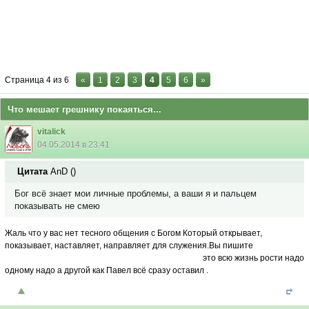
Страница
4
из
6
«
1
2
3
4
5
6
»
Что мешает грешнику покаяться...
vitalick
04.05.2014 в 23:41
Цитата
AnD
(
)
Бог всё знает мои личные проблемы, а ваши я и пальцем
показывать не смею
Жаль что у вас нет тесного общения с Богом Который открывает,
показывает, наставляет, направляет для служения.Вы пишите
это всю жизнь рости надо
одному надо а другой как Павел всё сразу оставил .