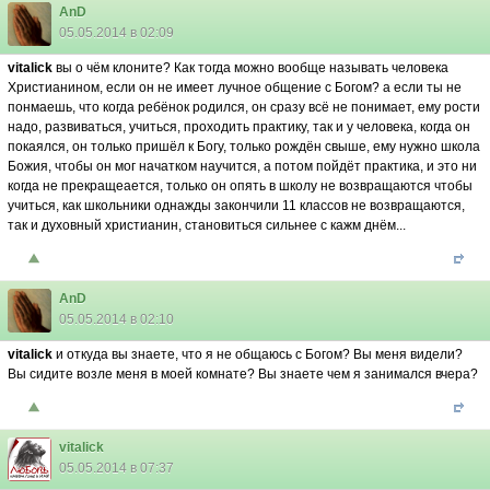
AnD
05.05.2014 в 02:09
vitalick
вы о чëм клоните? Как тогда можно вообще называть человека
Христианином, если он не имеет лучное общение с Богом? а если ты не
понмаешь, что когда ребëнок родился, он сразу всë не понимает, ему рости
надо, развиваться, учиться, проходить практику, так и у человека, когда он
покаялся, он только пришëл к Богу, только рождëн свыше, ему нужно школа
Божия, чтобы он мог начатком научится, а потом пойдëт практика, и это ни
когда не прекращеается, только он опять в школу не возвращаются чтобы
учиться, как школьники однажды закончили 11 классов не возвращаются,
так и духовный христианин, становиться сильнее с кажм днëм...
AnD
05.05.2014 в 02:10
vitalick
и откуда вы знаете, что я не общаюсь с Богом? Вы меня видели?
Вы сидите возле меня в моей комнате? Вы знаете чем я занимался вчера?
vitalick
05.05.2014 в 07:37