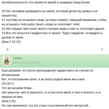
богобоязненности, что является верой и праведно пред Богом.
20 Нет человека праведного на земле, который делал бы добро и не
грешил бы;
21 поэтому не на всякое слово, которое говорят, обращай внимание, чтобы
не услышать тебе раба твоего, когда он злословит тебя;
22 ибо сердце твое знает много случаев, когда и сам ты злословил других.
23 Все это испытал я мудростью; я сказал: "буду я мудрым"; но мудрость
далека от меня.
(Еккл.7:20-23)
ratibor
10.07.2014 в 20:43
Ещё добавлю, что после грехопадения Адама никто не считается
безгрешным.
Вот, я в беззаконии зачат, и во грехе родила меня мать моя.
(Пс.50:7)
Что же касаемо Иова--
ибо ужасное, чего я ужасался, то и постигло меня; и чего я боялся, то и
пришло ко мне.
(Иов.3:25)
Он сам признался, что его страх стал причиной его несчастий...