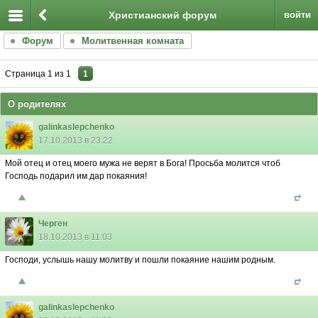
Христианский форум
войти
Форум
Молитвенная комната
Страница
1
из
1
1
О родителях
galinkaslepchenko
17.10.2013 в 23:22
Мой отец и отец моего мужа не верят в Бога! Просьба молится чтоб
Господь подарил им дар покаяния!
Черген
18.10.2013 в 11:03
Господи, услышь нашу молитву и пошли покаяние нашим родным.
galinkaslepchenko