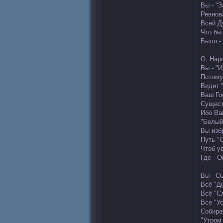
Вы - "
Ревнов
Всей Д
Что бы
Было -
О, Нар
Вы - "И
Потому
Видит "
Ваш Го
Сущест
Ибо Ва
"Белый
Вы изб
Путь "
Чтоб у
Где - 
Вы - С
Всё "Ды
Всё "С
Все "Ус
Собира
"Утром 