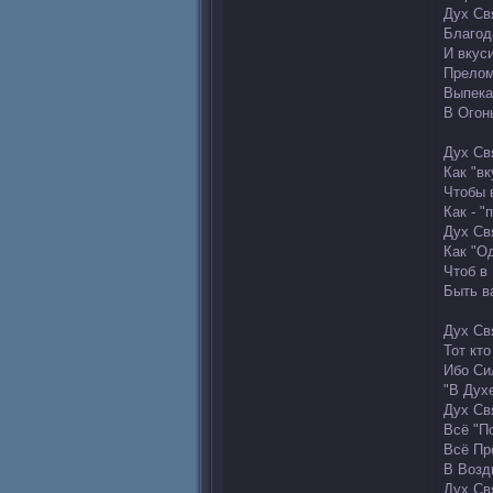
Дух Св
Благод
И вкус
Прелом
Выпека
В Огон
Дух Св
Как "в
Чтобы 
Как - "
Дух Свя
Как "Од
Чтоб в
Быть в
Дух Св
Тот кто
Ибо Си
"В Духе
Дух Св
Всё "П
Всё Пр
В Возд
Дух Св