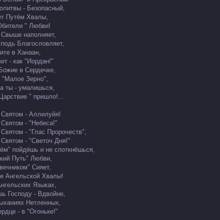
олитвы - Безопасный,
ёт Путём Хвалы,
"Обители " Любви!
а Свыше наполняет,
сподь Благословляет,
ите в Ханаан,
ет - как "Иордан!"
Божие в Сердечке,
 "Малое Зерно",
да ты - умалишься,
Царствие " пришло!...
 Святом - Аллилуйя!
 Святом - "Небеса!"
 Святом - "Глас Пророчеств",
 Святом - "Светоч Дня!"
Днём" пойдёшь и не споткнёшься,
зкий Путь" Любви,
вечником" Сияет,
е Ангельской Хвалы!
Ангельских Языках,
ь Господу - Вдвойне,
ыханиях Нетленных,
рдце - в "Огоньке!"