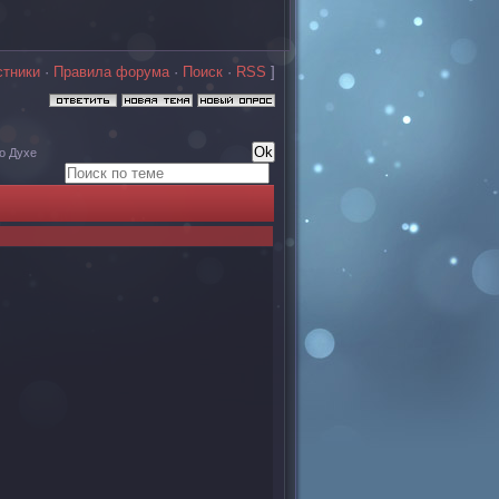
стники
·
Правила форума
·
Поиск
·
RSS
]
о Духе