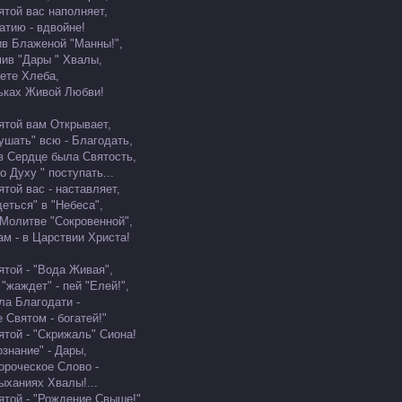
ятой вас наполняет,
атию - вдвойне!
ив Блаженой "Манны!",
ив "Дары " Хвалы,
ете Хлеба,
ьках Живой Любви!
ятой вам Открывает,
кушать" всю - Благодать,
в Сердце была Святость,
по Духу " поступать...
той вас - наставляет,
еться" в "Небеса",
 Молитве "Сокровенной",
ам - в Царствии Христа!
ятой - "Вода Живая",
 "жаждет" - пей "Елей!",
ла Благодати -
 Святом - богатей!"
ятой - "Скрижаль" Сиона!
ознание" - Дары,
ороческое Слово -
ыханиях Хвалы!...
ятой - "Рождение Свыше!",