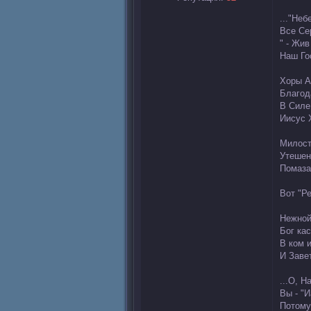
..."Неб
Все Се
" - Жив
Наш Го
Хоры А
Благод
В Силе
Иисус 
Милост
Утешен
Помаза
Вот "Р
Нежной
Бог ка
В ком 
И Завет
...О, Н
Вы - "
Потому