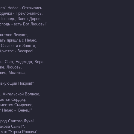
еса" Небес - Открылись...
рдечки - Преклонились,
 Господь, Завет Даров,
сподь - есть Бог Любовь!"
нгелов Ликуют,
ать пришла с Небес,
 Свыше, и в Завете,
Христос - Воскрес!
ь, Свет, Надежда, Вера,
ие, Любовь,
ние, Молитва, -
евнующий Покров!"
, Ангельской Волною,
сается Сердец,
имеется Смирение,
 Небес - "Венец!"
арод Святого Духа!
Иакова Сыны!",
 что "Утром Ранним",