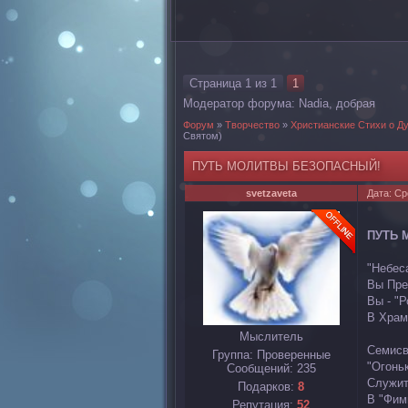
Страница
1
из
1
1
Модератор форума:
Nadia
,
добрая
Форум
»
Творчество
»
Христианские Стихи о Д
Святом)
ПУТЬ МОЛИТВЫ БЕЗОПАСНЫЙ!
svetzaveta
Дата: Ср
ПУТЬ 
"Небес
Вы Пре
Вы - "Р
В Храм
Мыслитель
Семисв
Группа: Проверенные
"Огонь
Сообщений:
235
Служит 
Подарков:
8
В "Фим
Репутация:
52