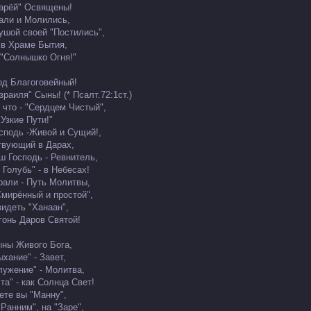
Зарёй" Освящены!
али и Молились,
ушой своей "Постились",
 в Храме Бытия,
 "Солнышко Огня!"
од Благоговейный!
зраиля" Сыны! (* Псалт.72:1ст.)
 что - "Сердцем Чистый",
Узкие Пути!"
сподь -Живой и Сущий!,
вующий в Дарах,
ш Господь - Ревнитель,
 Голубь" - в Небесах!
рали - Путь Молитвы,
Смирённый и простой",
видеть "Ханаан",
Огонь Даров Святой!
ыны Живого Бога,
хание" - Завет,
лужение" - Молитва,
та" - как Солнца Свет!
ете вы "Манну",
Ранним", на "Заре",