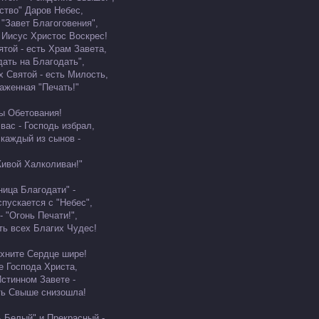
ство" Даров Небес,
 "Завет Благоговения",
- Иисус Христос Воскрес!
ятой - есть Храм Завета,
дать на Благодать",
х Святой - есть Милость,
аженная "Печать!"
ы Обетования!
вас - Господь избрал,
 каждый из сынов -
ивой Халколиван!"
ница Благодати" -
спускается с "Небес",
- "Огонь Печати!",
ть всех Благих Чудес!
ахните Сердце шире!
е Господа Христа,
Истинном Завете -
ь Свыше снизошла!
ь Белый" и Прекрасный -