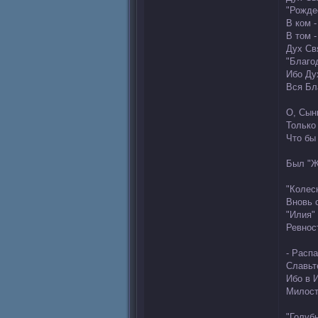
"Рожде
В ком -
В том 
Дух Св
"Благо
Ибо Ду
Вся Бл
О, Сын
Только 
Что бы
Был "Ж
"Колес
Вновь 
"Илия" 
Ревнос
- Расп
Славьт
Ибо в 
Милост
"Голуб