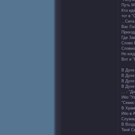
Путь М
Кто ид
тот в 
...Сил
Вас Го
Приход
Где Зав
Слово 
Словно
Но ког
Вот и "
В Духе
В Духе
В Духе
В Духе
... - "
Ибо "У
"Семис
В Храм
Ибо в 
Служиш
В Возд
Твоё Се