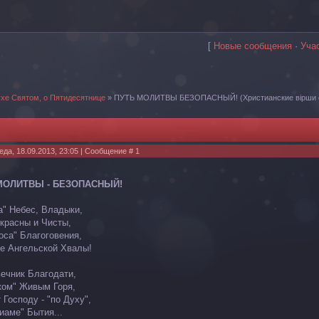
[
Новые сообщения
·
Уча
ухе Святом, о Пятидесятнице
»
ПУТЬ МОЛИТВЫ БЕЗОПАСНЫЙ!
(Христианские вiрши 
еда, 18.09.2013, 23:05 | Сообщение #
1
МОЛИТВЫ - БЕЗОПАСНЫЙ!
а" Небес, Владыки,
красны и Чисты,
оса" Благоговения,
е Ангельской Хвалы!
ечник Благодати,
ком" Живым Горя,
Господу - "по Духу",
иаме" Бытия...