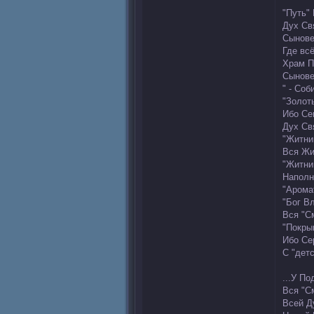
"Путь"
Дух Св
Сынове
Где всё
Храм П
Сынове
" - Со
"Золот
Ибо Се
Дух Свя
"Житни
Вся Жи
"Житни
Наполн
"Аромат
"Бог Вл
Вся "С
"Покрыв
Ибо Се
С "детс
...У П
Вся "См
Всей Д