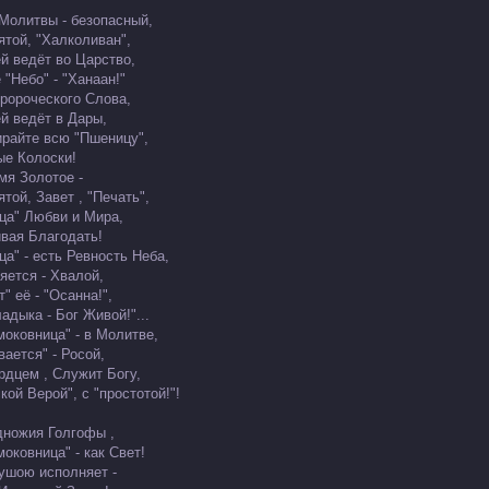
 Молитвы - безопасный,
ятой, "Халколиван",
й ведёт во Царство,
 "Небо" - "Ханаан!"
ророческого Слова,
й ведёт в Дары,
бирайте всю "Пшеницу",
ые Колоски!
мя Золотое -
той, Завет , "Печать",
ца" Любви и Мира,
вая Благодать!
ца" - есть Ревность Неба,
яется - Хвалой,
" её - "Осанна!",
адыка - Бог Живой!"...
моковница" - в Молитве,
ается" - Росой,
рдцем , Служит Богу,
кой Верой", с "простотой!"!
одножия Голгофы ,
оковница" - как Свет!
ушою исполняет -