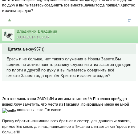
по духу а вы пытаетесь соединить всё вместе.Зачем тогда пришёл Христос
и зачем страдал?
Владимир_Владимир
30.03.2014 в 08:06
Цитата
alexey957
(
)
Ересь и не больше, нет такого служения в Новом Завете.Вы
видимо не хотите понять разницу служения этих заветов где один
по плоти а другой по духу а вы пытаетесь соединить всё
вместе.Зачем тогда пришёл Христос и зачем страдал?
Это все лишь ваши ЭМОЦИИ и истины в них нет! А Его слово пребудет
вовек! Хочу заметить, что места из Писания, приводимые мною не мной
написаны - это Его слово.
Прошу обратить внимание всех братьев и сестер, для данного человека,
прямое Его слово для нас, написанное в Писании считается как "ересь и не
больше"!!!