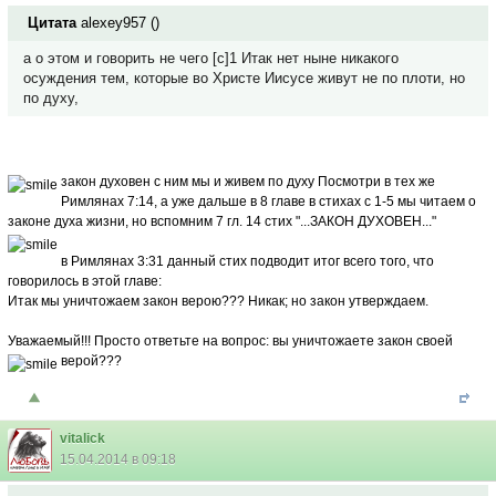
Цитата
alexey957
(
)
а о этом и говорить не чего [c]1 Итак нет ныне никакого
осуждения тем, которые во Христе Иисусе живут не по плоти, но
по духу,
закон духовен
с ним мы и живем по духу Посмотри в тех же
Римлянах 7:14, а уже дальше в 8 главе в стихах с 1-5 мы читаем о
законе духа жизни, но вспомним 7 гл. 14 стих "...ЗАКОН ДУХОВЕН..."
в Римлянах 3:31 данный стих подводит итог всего того, что
говорилось в этой главе:
Итак мы уничтожаем закон верою??? Никак; но закон утверждаем.
Уважаемый!!! Просто ответьте на вопрос: вы уничтожаете закон своей
верой???
vitalick
15.04.2014 в 09:18