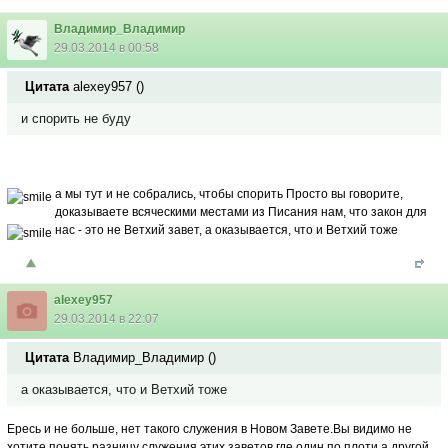
Владимир_Владимир
29.03.2014 в 00:58
Цитата
alexey957
(
)
и спорить не буду
а мы тут и не собрались, чтобы спорить
Просто вы говорите,
доказываете всяческими местами из Писания нам, что закон для
нас - это не Ветхий завет, а оказывается, что и Ветхий тоже
alexey957
29.03.2014 в 22:07
Цитата
Владимир_Владимир
(
)
а оказывается, что и Ветхий тоже
Ересь и не больше, нет такого служения в Новом Завете.Вы видимо не
хотите понять разницу служения этих заветов где один по плоти а другой