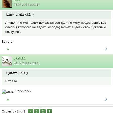
AnD
04.07.2014 в 23:17
Цитата
vitalick1
(
)
Лично я не мог таким похвастаться да и не могу представить как
слепой( которого не ведёт Господь) может видеть свои "ужасные
поступки".
Вот это)
vitalick1
04.07.2014 в 23:41
Цитата
AnD
(
)
Вот это
?????????
Страница
3
из
3
«
1
2
3