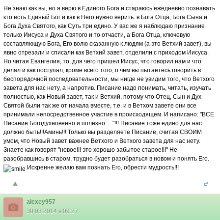
Не знаю как вы, но я верю в Единого Бога и стараюсь ежедневно познавать
кто есть Единый Бог и как в Него нужно верить: в Бога Отца, Бога Сына и
Бога Духа Святого, как Суть три едино. У вас же я наблюдаю признание
только Иисуса и Духа Святого и то отчасти, а Бога Отца, ключевую
составляющую Бога, Его волю сказанную к людям (а это Ветхий завет), вы
явно отрезали и списали как Ветхий завет, отделили с приходом Иисуса.
Но читая Евангелия, то, для чего пришел Иисус, что говорил нам и что
делал и как поступал, кроме всего того, о чем вы пытаетесь говорить в
беспорядочной последовательности, мы нигде не увидим того, что Ветхого
завета для нас нету, а напротив. Писание надо понимать, читать, изучать
полностью, как Новый завет, так и Ветхий, потому что Отец, Сын и Дух
Святой были так же от начала вместе, т.е. и в Ветхом завете они все
принимали непосредственное участие в происходящем. И написано: "ВСЕ
Писание Богодухновенно и полезно....."!!! Писание тоже едино для нас
должно быть!!!Аминь!!! Только вы разделяете Писание, считая СВОИМ
умом, что Новый завет важнее Ветхого и Ветхого завета для нас нету.
Знаете как говорят "новое!!! это хорошо забытое старое!!!" Не
разобравшись в старом, трудно будет разобраться в новом и понять Его.
Искренне желаю вам познать Его, обрести мудрость!!!
alexey957
30.03.2014 в 09:27