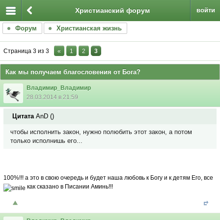
Христианский форум
войти
Форум
Христианская жизнь
Страница
3
из
3
«
1
2
3
Как мы получаем благословения от Бога?
Владимир_Владимир
28.03.2014 в 21:59
Цитата
AnD
(
)
чтобы исполнить закон, нужно полюбить этот закон, а потом
только исполнишь его...
100%!!! а это в свою очередь и будет наша любовь к Богу и к детям Его, все
как сказано в Писании
Аминь!!!