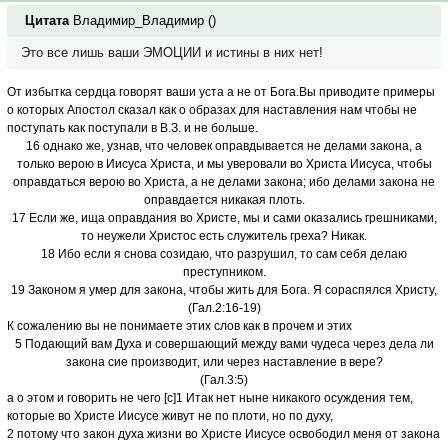
Цитата
Владимир_Владимир
(
)
Это все лишь ваши ЭМОЦИИ и истины в них нет!
От избытка сердца говорят ваши уста а не от Бога.Вы приводите примеры
о которых Апостол сказал как о образах для наставления нам чтобы не
поступать как поступали в В.З. и не больше.
16 однако же, узнав, что человек оправдывается не делами закона, а
только верою в Иисуса Христа, и мы уверовали во Христа Иисуса, чтобы
оправдаться верою во Христа, а не делами закона; ибо делами закона не
оправдается никакая плоть.
17 Если же, ища оправдания во Христе, мы и сами оказались грешниками,
то неужели Христос есть служитель греха? Никак.
18 Ибо если я снова созидаю, что разрушил, то сам себя делаю
преступником.
19 Законом я умер для закона, чтобы жить для Бога. Я сораспялся Христу,
(Гал.2:16-19)
К сожалению вы не понимаете этих слов как в прочем и этих
5 Подающий вам Духа и совершающий между вами чудеса через дела ли
закона сие производит, или через наставление в вере?
(Гал.3:5)
а о этом и говорить не чего [c]1 Итак нет ныне никакого осуждения тем,
которые во Христе Иисусе живут не по плоти, но по духу,
2 потому что закон духа жизни во Христе Иисусе освободил меня от закона