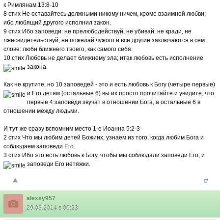
к Римлянам 13:8-10
8 стих Не оставайтесь должными никому ничем, кроме взаимной любви;
ибо любящий другого исполнил закон.
9 стих Ибо заповеди: не прелюбодействуй, не убивай, не кради, не
лжесвидетельствуй, не пожелай чужого и все другие заключаются в сем
слове: люби ближнего твоего, как самого себя.
10 стих Любовь не делает ближнему зла; итак любовь есть исполнение
закона.
Как не крутите, но 10 заповедей - это и есть любовь к Богу (четыре первые)
и Его детям (остальные 6)
вы их просто прочитайте и увидите, что
первые 4 заповеди звучат в отношении Бога, а остальные 6 в
отношении между людьми.
И тут же сразу вспомним место 1-е Иоанна 5:2-3
2 стих Что мы любим детей Божиих, узнаем из того, когда любим Бога и
соблюдаем заповеди Его.
3 стих Ибо это есть любовь к Богу, чтобы мы соблюдали заповеди Его; и
заповеди Его нетяжки.
alexey957
29.03.2014 в 00:23