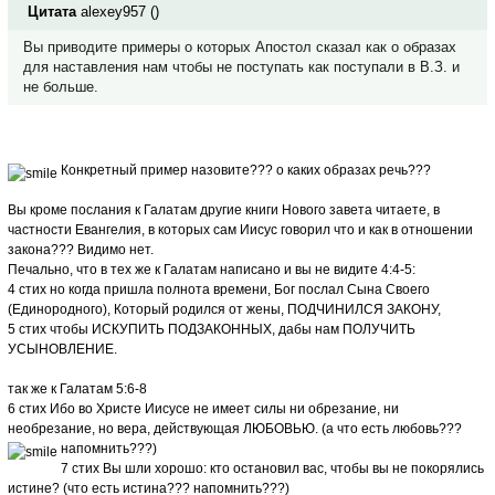
Цитата
alexey957
(
)
Вы приводите примеры о которых Апостол сказал как о образах
для наставления нам чтобы не поступать как поступали в В.З. и
не больше.
Конкретный пример назовите??? о каких образах речь???
Вы кроме послания к Галатам другие книги Нового завета читаете, в
частности Евангелия, в которых сам Иисус говорил что и как в отношении
закона??? Видимо нет.
Печально, что в тех же к Галатам написано и вы не видите 4:4-5:
4 стих но когда пришла полнота времени, Бог послал Сына Своего
(Единородного), Который родился от жены, ПОДЧИНИЛСЯ ЗАКОНУ,
5 стих чтобы ИСКУПИТЬ ПОДЗАКОННЫХ, дабы нам ПОЛУЧИТЬ
УСЫНОВЛЕНИЕ.
так же к Галатам 5:6-8
6 стих Ибо во Христе Иисусе не имеет силы ни обрезание, ни
необрезание, но вера, действующая ЛЮБОВЬЮ. (а что есть любовь???
напомнить???)
7 стих Вы шли хорошо: кто остановил вас, чтобы вы не покорялись
истине? (что есть истина??? напомнить???)