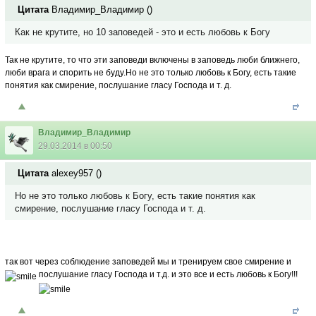
Цитата
Владимир_Владимир
(
)
Как не крутите, но 10 заповедей - это и есть любовь к Богу
Так не крутите, то что эти заповеди включены в заповедь люби ближнего,
люби врага и спорить не буду.Но не это только любовь к Богу, есть такие
понятия как смирение, послушание гласу Господа и т. д.
Владимир_Владимир
29.03.2014 в 00:50
Цитата
alexey957
(
)
Но не это только любовь к Богу, есть такие понятия как
смирение, послушание гласу Господа и т. д.
так вот через соблюдение заповедей мы и тренируем свое смирение и
послушание гласу Господа и т.д.
и это все и есть любовь к Богу!!!