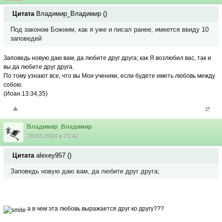
Цитата
Владимир_Владимир
(
)
Под законом Божиим, как я уже и писал ранее, имеется ввиду 10
заповедей
Заповедь новую даю вам, да любите друг друга; как Я возлюбил вас, так и
вы да любите друг друга.
По тому узнают все, что вы Мои ученики, если будете иметь любовь между
собою.
(Иоан.13:34,35)
Владимир_Владимир
28.03.2014 в 23:42
Цитата
alexey957
(
)
Заповедь новую даю вам, да любите друг друга;
а в чем эта любовь выражается друг ко другу???