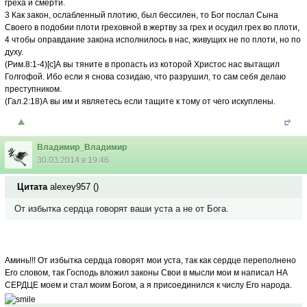
греха и смерти.
3 Как закон, ослабленный плотию, был бессилен, то Бог послал Сына
Своего в подобии плоти греховной в жертву за грех и осудил грех во плоти,
4 чтобы оправдание закона исполнилось в нас, живущих не по плоти, но по
духу.
(Рим.8:1-4)[c]А вы тяните в пропасть из которой Христос нас вытащил
Голгофой. Ибо если я снова созидаю, что разрушил, то сам себя делаю
преступником.
(Гал.2:18)А вы им и являетесь если тащите к тому от чего искуплены.
Владимир_Владимир
30.03.2014 в 19:46
Цитата
alexey957
(
)
От избытка сердца говорят ваши уста а не от Бога.
Аминь!!! От избытка сердца говорят мои уста, так как сердце переполнено
Его словом, так Господь вложил законы Свои в мысли мои м написал НА
СЕРДЦЕ моем и стал моим Богом, а я присоединился к числу Его народа.