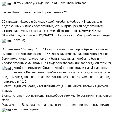
8 стих Такое убеждение не от Призывающего вас.
Так же Павел говорил в 1-е Коринфянам 9:21
20 стих для Иудеев я был как Иудей, чтобы приобрести Иудеев; для
подзаконных был как подзаконный, чтобы приобрести подзаконных;
21 стих для чуждых закона - как чуждый закона, - НЕ БУДУЧИ ЧУЖД
ЗАКОНА пред Богом, но ПОДЗАКОНЕН Христу, - чтобы приобрести чуждых
закона;
И почитайте 10 главу с 1 по 11 стих. Там написано про образы, о которых
вы пишите и что там сказано??? Это были образы для нас, чтобы мы не
были похотливы на злое, как они были похотливы, чтобы не были
идолопоклонниками, чтобы не блудодействовали (не заповеди ли это???),
чтобы не искушали Христа, чтобы не роптали и т.д.
Мы должны
изучать Ветхий завет, чтобы нам не поступать так, как поступали
они, нам это дано в наставление. Как написано в Притчах о наставлении,
например в 4:1-2:
1 стих Слушайте, дети, наставление отца, и внимайте, чтобы научиться
разуму,
2 стих потому что я преподал вам доброе учение. Не оставляйте заповеди
моей.
Масса мест в Ветхом завете дается нам в наставление, но не принимает
их только глупый