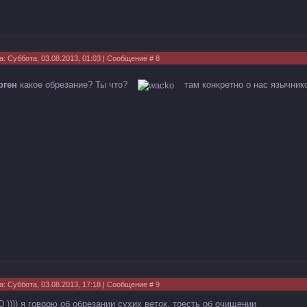
а: Суббота, 03.08.2013, 01:03 | Сообщение #
8
рген
какое обрезание? Ты что?
там конкретно о нас язычник
а: Суббота, 03.08.2013, 17:18 | Сообщение #
9
D )))) я говорю об обрезании сухих веток, тоесть об очищении