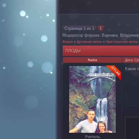
Страница
1
из
1
1
Модератор форума:
Варнава
,
Владими
Форум
»
Духовная жизнь
»
Христианская жизнь
ПЛОДЫ
Nadia
Дата: Ср
Какие 
Учитель