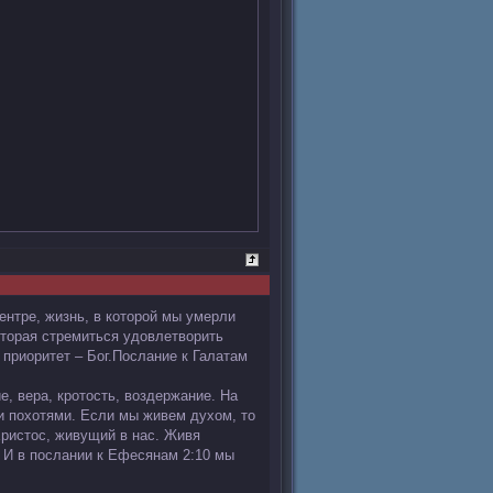
ентре, жизнь, в которой мы умерли
которая стремиться удовлетворить
 приоритет – Бог.Послание к Галатам
е, вера, кротость, воздержание. На
 и похотями. Если мы живем духом, то
Христос, живущий в нас. Живя
 И в послании к Ефесянам 2:10 мы