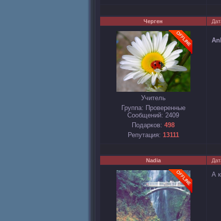
Черген
Дат
An
Учитель
Группа: Проверенные
Сообщений:
2409
Подарков:
498
Репутация:
13111
Nadia
Дат
А 