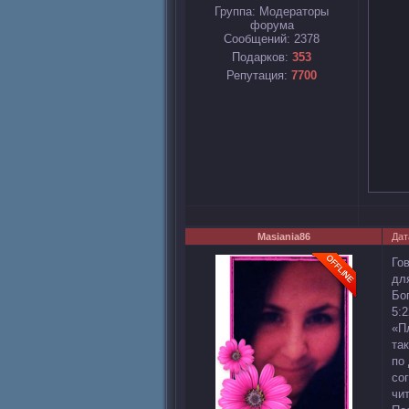
Группа: Модераторы
форума
Сообщений:
2378
Подарков:
353
Репутация:
7700
Masiania86
Дат
Го
дл
Бо
5:2
«П
та
по
со
чи