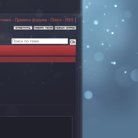
стники
·
Правила форума
·
Поиск
·
RSS
]