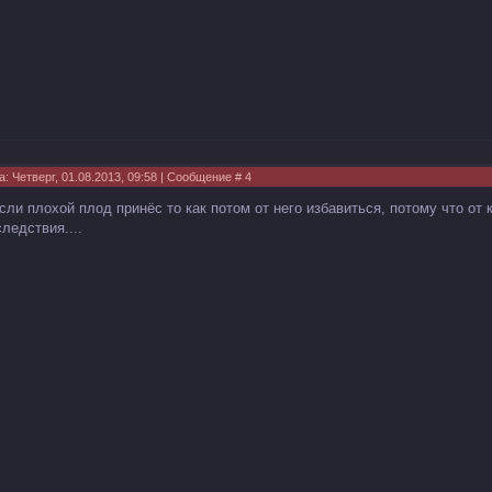
а: Четверг, 01.08.2013, 09:58 | Сообщение #
4
если плохой плод принëс то как потом от него избавиться, потому что от
ледствия....