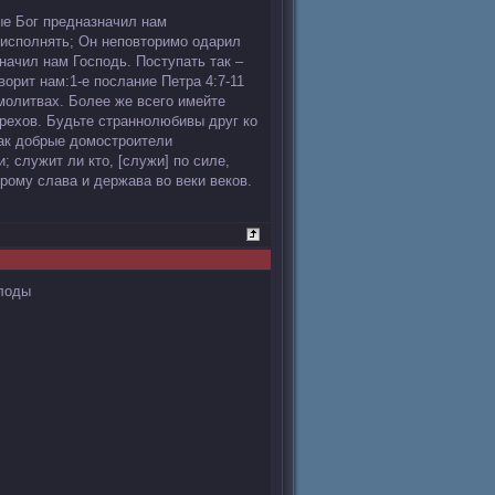
ые Бог предназначил нам
исполнять; Он неповторимо одарил
значил нам Господь. Поступать так –
ворит нам:1-е послание Петра 4:7-11
 молитвах. Более же всего имейте
рехов. Будьте страннолюбивы друг ко
как добрые домостроители
; служит ли кто, [служи] по силе,
рому слава и держава во веки веков.
плоды