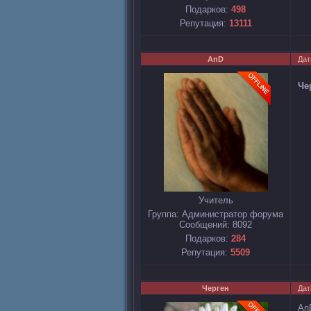
Подарков:
498
Репутация:
13111
AnD
Дат
Че
Учитель
Группа: Администратор форума
Сообщений:
8092
Подарков:
284
Репутация:
5509
Черген
Дат
Аn