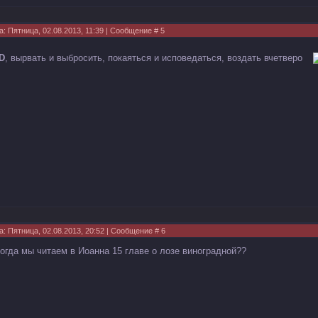
а: Пятница, 02.08.2013, 11:39 | Сообщение #
5
D
, вырвать и выбросить, покаяться и исповедаться, воздать вчетверо
а: Пятница, 02.08.2013, 20:52 | Сообщение #
6
когда мы читаем в Иоaнна 15 главе o лозе виноградной??