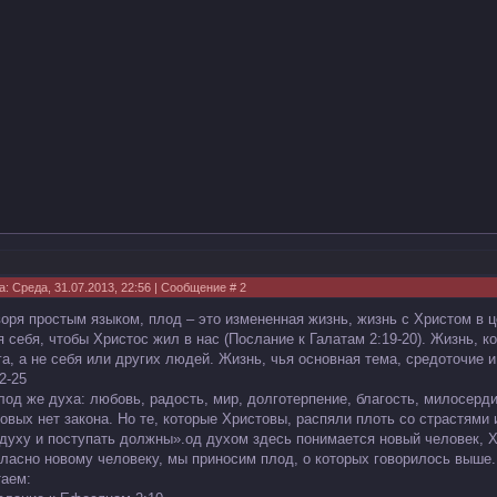
а: Среда, 31.07.2013, 22:56 | Сообщение #
2
воря простым языком, плод – это измененная жизнь, жизнь с Христом в ц
я себя, чтобы Христос жил в нас (Послание к Галатам 2:19-20). Жизнь, 
га, а не себя или других людей. Жизнь, чья основная тема, средоточие и
2-25
лод же духа: любовь, радость, мир, долготерпение, благость, милосерди
ковых нет закона. Но те, которые Христовы, распяли плоть со страстями
 духу и поступать должны».од духом здесь понимается новый человек, 
гласно новому человеку, мы приносим плод, о которых говорилось выше.
таем: