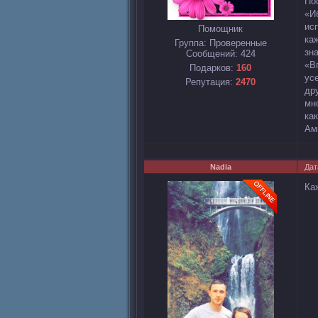
По
«И
ис
Помощник
ка
Группа: Проверенные
зн
Сообщений:
424
«В
Подарков:
160
ус
Репутация:
2470
др
мн
ка
Ам
Nadia
Дат
Ка