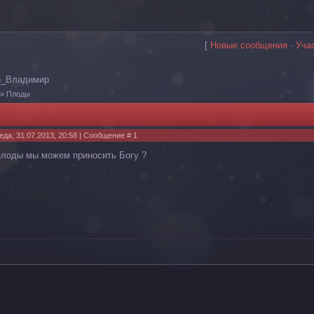
[
Новые сообщения
·
Уча
р_Владимир
»
Плоды
еда, 31.07.2013, 20:58 | Сообщение #
1
плоды мы можем приносить Богу ?