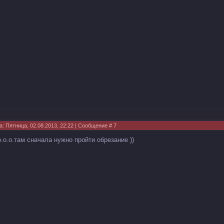
а: Пятница, 02.08.2013, 22:22 | Сообщение #
7
о.о.о.там сначала нужно пройти обрезание ))