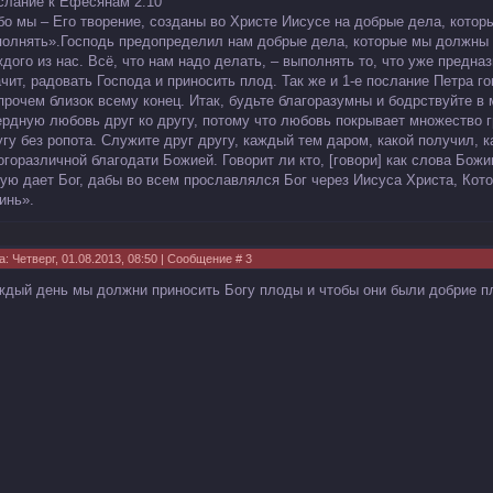
слание к Ефесянам 2:10
бо мы – Его творение, созданы во Христе Иисусе на добрые дела, котор
полнять».Господь предопределил нам добрые дела, которые мы должны 
ждого из нас. Всё, что нам надо делать, – выполнять то, что уже предна
ачит, радовать Господа и приносить плод. Так же и 1-е послание Петра го
прочем близок всему конец. Итак, будьте благоразумны и бодрствуйте в
ердную любовь друг ко другу, потому что любовь покрывает множество г
угу без ропота. Служите друг другу, каждый тем даром, какой получил, 
огоразличной благодати Божией. Говорит ли кто, [говори] как слова Божии
кую дает Бог, дабы во всем прославлялся Бог через Иисуса Христа, Кото
инь».
а: Четверг, 01.08.2013, 08:50 | Сообщение #
3
ждый день мы должни приносить Богу плоды и чтобы они были добрие 