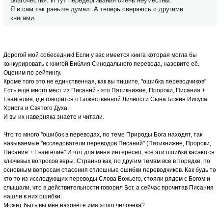
благочестия. И тут передёргивания очень неуместны.
Я и сам так раньше думал. А теперь сверяюсь с другими
книгами.
Дорогой мой собеседник! Если у вас имеется книга которая могла бы
конкурировать с книгой Библия Синодального перевода, назовите её.
Оценим по рейтингу.
Кроме того это не единственная, как вы пишите, "ошибка переводчиков"
Есть ещё много мест из Писаний - это Пятикнижие, Пророки, Писания +
Евангелие, где говорится о Божественной Личности Сына Божия Иисуса
Христа и Святого Духа.
И вы их наверняка знаете и читали.
Что то много "ошибок в переводах, по теме Природы Бога находят, так
называемые "исследователи переводов Писаний" (Пятикнижие, Пророки,
Писания + Евангелие" И что для меня интересно, все эти ошибки касаются
ключевых вопросов веры. Странно как, по другим темам всё в порядке, по
основным вопросам спасения сплошные ошибки переводчиков. Как будь то
кто то из исследующих переводы Слова Божьего, стояли рядом с Богом и
слышали, что в действительности говорил Бог, а сейчас прочитав Писания
нашли в них ошибки.
Может быть вы мне назовёте имя этого человека?