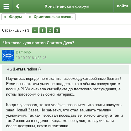
Христианский форум
войти
Форум
Христианская жизнь
Страница
3
из
3
«
1
2
3
Что такое хула против Святого Духа?
Bambino
10.10.2016 в 23:45
Цитата
ratibor
(
)
Научитесь порядочно мыслить, высокоодухотворённые братия !
Если вы плотским умом не владеете, то о чём вы рассуждаете
вообще ?! Уж сначала снизойдите до плотского рассуждения, а
потом поговорим о высоких материях..
Когда я уверовал, то так увлёкся познанием, что почти наизусть
знал Новый Завет. Но заметил, что стал забывать таблицу
умножения, так как перестал посещать вечернюю школу, а там и
так 2 занятия в неделю.. Когда же вернулся, то науки стали
более доступны, почти интуитивно.