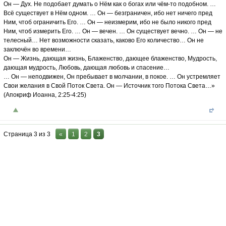
Он — Дух. Не подобает думать о Нём как о богах или чём-то подобном. …
Всё существует в Нём одном. … Он — безграничен, ибо нет ничего пред
Ним, чтоб ограничить Его. … Он — неизмерим, ибо не было никого пред
Ним, чтоб измерить Его. … Он — вечен. … Он существует вечно. … Он — не
телесный… Нет возможности сказать, каково Его количество… Он не
заключён во времени…
Он — Жизнь, дающая жизнь, Блаженство, дающее блаженство, Мудрость,
дающая мудрость, Любовь, дающая любовь и спасение…
… Он — неподвижен, Он пребывает в молчании, в покое. … Он устремляет
Свои желания в Свой Поток Света. Он — Источник того Потока Света…»
(Апокриф Иоанна, 2:25-4:25)
Страница
3
из
3
«
1
2
3