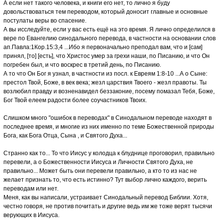
А если нет такого человека, и книги его нет, то лично я буду
довольствоваться тем переводом, который доносит главные и основные
постулаты веры во спасение.
А вы исследуйте, если у вас есть ещё на это время. Я лично определился в
вере по Евангелию синодального перевода, в частности на основании слов
ап.Павла:1Кор.15:3,4 ...Ибо я первоначально преподал вам, что и [сам]
принял, [то] [есть], что Христос умер за грехи наши, по Писанию, и что Он
погребен был, и что воскрес в третий день, по Писанию.
А то что Он Бог я узнал, в частности из посл. к Евреям 1:8-10 ...А о Сыне:
престол Твой, Боже, в век века; жезл царствия Твоего - жезл правоты. Ты
возлюбил правду и возненавидел беззаконие, посему помазал Тебя, Боже,
Бог Твой елеем радости более соучастников Твоих.
Слишком много "ошибок в переводах" в Синодальном переводе находят в
последнее время, и многие из них именно по теме Божественной природы
Бога, как Бога Отца, Сына , и Святого Духа...
Странно как то... То что Иисус у колодца к блуднице проговорил, правильно
перевели, а о Божественности Иисуса и Личности Святого Духа, не
правильно... Может быть они перевели правильно, а кто то из нас не
желает признать то, что есть истинно? Тут выбор лично каждого, верить
переводам или нет.
Меня, как вы написали, устраивает Синодальный перевод Библии. Хотя,
честно говоря, не против почитать и другие ведь им же тоже верят тысячи
верующих в Иисуса.