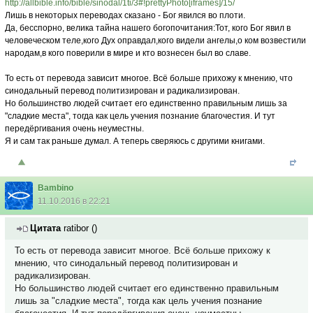
http://allbible.info/bible/sinodal/1ti/3#!prettyPhoto[iframes]/15/
Лишь в некоторых переводах сказано - Бог явился во плоти.
Да, бесспорно, велика тайна нашего богопочитания:Тот, кого Бог явил в
человеческом теле,кого Дух оправдал,кого видели ангелы,о ком возвестили
народам,в кого поверили в мире и кто вознесен был во славе.
То есть от перевода зависит многое. Всё больше прихожу к мнению, что
синодальный перевод политизирован и радикализирован.
Но большинство людей считает его единственно правильным лишь за
"сладкие места", тогда как цель учения познание благочестия. И тут
передёргивания очень неуместны.
Я и сам так раньше думал. А теперь сверяюсь с другими книгами.
Bambino
11.10.2016 в 22:21
Цитата
ratibor
(
)
То есть от перевода зависит многое. Всё больше прихожу к
мнению, что синодальный перевод политизирован и
радикализирован.
Но большинство людей считает его единственно правильным
лишь за "сладкие места", тогда как цель учения познание