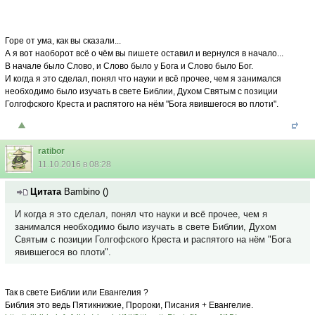
Горе от ума, как вы сказали...
А я вот наоборот всё о чём вы пишете оставил и вернулся в начало...
В начале было Слово, и Слово было у Бога и Слово было Бог.
И когда я это сделал, понял что науки и всё прочее, чем я занимался
необходимо было изучать в свете Библии, Духом Святым с позиции
Голгофского Креста и распятого на нём "Бога явившегося во плоти".
ratibor
11.10.2016 в 08:28
Цитата
Bambino
(
)
И когда я это сделал, понял что науки и всё прочее, чем я
занимался необходимо было изучать в свете Библии, Духом
Святым с позиции Голгофского Креста и распятого на нём "Бога
явившегося во плоти".
Так в свете Библии или Евангелия ?
Библия это ведь Пятикнижие, Пророки, Писания + Евангелие.