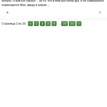
Вопрос: о ком Бог сказал:"...за то, что в нëм был иной дух, и он совершенно
повиновался Мне, введу в землю...;
Страница
2
из
20
«
1
2
3
4
…
19
20
»