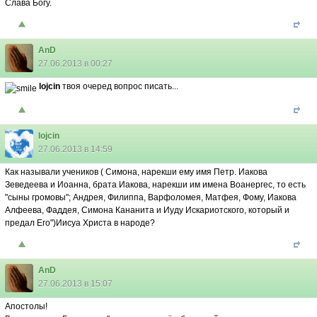
Слава Богу.
AnD
27.06.2013 в 00:27
lojcin
твоя очеред вопрос писать...
lojcin
27.06.2013 в 14:59
Как называли учеников ( Симона, нарекши ему имя Петр. Иакова
Зеведеева и Иоанна, брата Иакова, нарекши им имена Воанергес, то есть
"сыны громовы"; Андрея, Филиппа, Варфоломея, Матфея, Фому, Иакова
Алфеева, Фаддея, Симона Кананита и Иуду Искариотского, который и
предал Его")Иисуа Христа в народе?
AnD
27.06.2013 в 15:07
Апостолы!