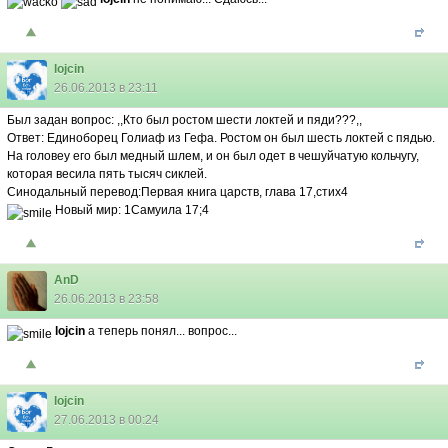
lojcin
26.06.2013 в 23:11
Был задан вопрос: ,,Кто был ростом шести локтей и пяди???,,
Ответ: Единоборец Голиаф из Гефа. Ростом он был шесть локтей с пядью.
На головеу его был медный шлем, и он был одет в чешуйчатую кольчугу,
которая весила пять тысяч сиклей.
Синодальный перевод:Первая книга царств, глава 17,стих4
Новый мир: 1Самуила 17;4
AnD
26.06.2013 в 23:58
lojcin
а теперь понял... вопрос...
lojcin
27.06.2013 в 00:24