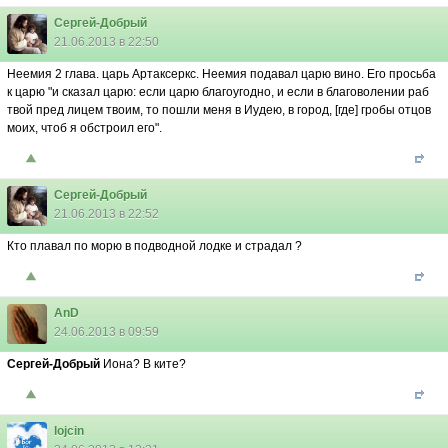
Сергей-Добрый
21.06.2013 в 22:50
Неемия 2 глава. царь Артаксеркс. Неемия подавал царю вино. Его просьба
к царю "и сказал царю: если царю благоугодно, и если в благоволении раб
твой пред лицем твоим, то пошли меня в Иудею, в город, [где] гробы отцов
моих, чтоб я обстроил его".
Сергей-Добрый
21.06.2013 в 22:52
Кто плавал по морю в подводной лодке и страдал ?
AnD
24.06.2013 в 09:59
Сергей-Добрый
Иона? В ките?
lojcin