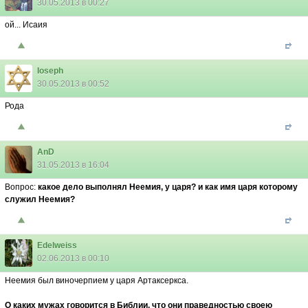
30.05.2013 в 00:27
ой... Исаия
Ioseph
30.05.2013 в 00:52
Рода
AnD
31.05.2013 в 16:04
Вопрос:
какое дело выполнял Неемия, у царя? и как имя царя которому
служил Неемия?
Edelweiss
02.06.2013 в 00:10
Неемия был виночерпием у царя Артаксеркса.
О каких мужах говорится в Библии, что они праведностью своею