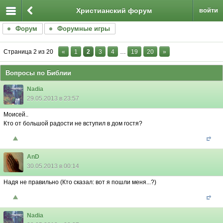
Христианский форум
войти
Форум
Форумные игры
Страница
2
из
20
«
1
2
3
4
…
19
20
»
Вопросы по Библии
Nadia
29.05.2013 в 23:57
Моисей..
Кто от большой радости не вступил в дом гостя?
AnD
30.05.2013 в 00:14
Надя не правильно (Кто сказал: вот я пошли меня...?)
Nadia