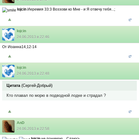
lojcin
Иеремия 33:3 Воззови ко Мне - и Я отвечу тебя...;
lojcin
24.06.2013 в 22:46
От Иоанна14,12-14
lojcin
24.06.2013 в 22:48
Цитата
(
Сергей-Добрый
)
Кто плавал по морю в подводной лодке и страдал ?
AnD
24.06.2013 в 22:58
lojcin
не понимаю... Сдаюсь...