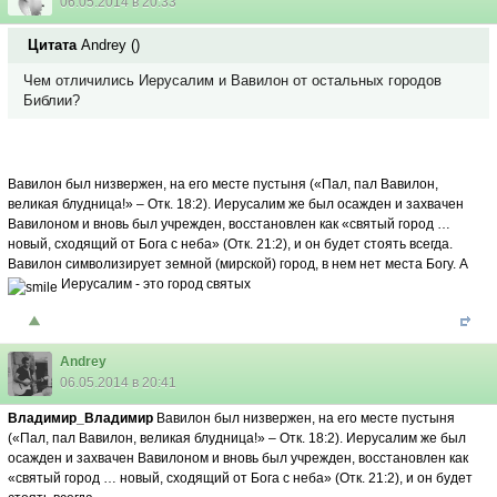
06.05.2014 в 20:33
Цитата
Andrey
(
)
Чем отличились Иерусалим и Вавилон от остальных городов
Библии?
Вавилон был низвержен, на его месте пустыня («Пал, пал Вавилон,
великая блудница!» – Отк. 18:2). Иерусалим же был осажден и захвачен
Вавилоном и вновь был учрежден, восстановлен как «святый город …
новый, сходящий от Бога с неба» (Отк. 21:2), и он будет стоять всегда.
Вавилон символизирует земной (мирской) город, в нем нет места Богу. А
Иерусалим - это город святых
Andrey
06.05.2014 в 20:41
Владимир_Владимир
Вавилон был низвержен, на его месте пустыня
(«Пал, пал Вавилон, великая блудница!» – Отк. 18:2). Иерусалим же был
осажден и захвачен Вавилоном и вновь был учрежден, восстановлен как
«святый город … новый, сходящий от Бога с неба» (Отк. 21:2), и он будет