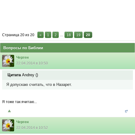
Страница
20
из
20
«
1
2
…
18
19
20
Вопросы по Библии
Черген
22.04.2014 в 10:50
Цитата
Andrey
(
)
Я допускаю считать, что в Назарет.
Я тоже так ячитаю...
Черген
22.04.2014 в 10:52