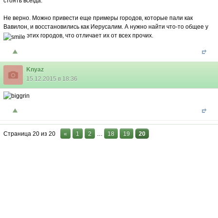
стоять всегда.
Не верно. Можно привести еще примеры городов, которые пали как
Вавилон, и восстановились как Иерусалим. А нужно найти что-то общее у
этих городов, что отличает их от всех прочих.
Knyaz
15.12.2015 в 18:36
Страница
20
из
20
«
1
2
…
18
19
20