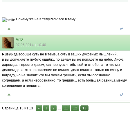
Почему же не в тему?!?!? все в тему
AnD
07.05.2014 в 10:40
Rus96
да вообще суть не в теме, а суть в ваших духовных мышлений.
и вы допускаете грубую ошибку, по делам вы не попадете на небо, Иисус
даром дал, просто даром, как пропуск, чтобы войти в небо.. а то что мы
делаем дела, это на спасение не влияет, дела влияют только на славу и
награду, но не значит что мы можем грешить, если мы осознанно
согрешаем, а если неосознанно, то грешим... есть большая разница между
согрешение и грешить..
Страница
13
из
13
«
1
2
…
11
12
13