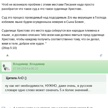
Чтоб не возникало проблем с этими местами Писания надо просто
разобратся что такое суд а что такое судилище Христово..
Суд это процесс проводимый над подсудимым..Его мы верующие в Господа
избежим. мыне будем осужденныза неверие в Сына Божия ,
Судилище Христово это место куда соберутся все народыи племена и
языки , и дословно описано "ибо всем нам должно явиться пред судилище
Христово, чтобы каждому получить соответственно тому, что он делал,
живя в теле, доброе или худое. "
(2Кор.5:10)
Владимир_Владимир
17.04.2014 в 06:22
Цитата
AnD
(
)
ну как нет необходимости, НУЖНО, даже очень, в русском
словаре одно слово может означать 5 и более значений...