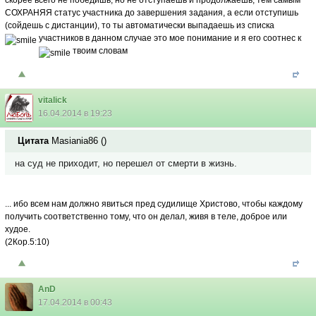
скорее всего не победишь, но не отступаешь и продолжаешь, тем самым
СОХРАНЯЯ статус участника до завершения задания, а если отступишь
(сойдешь с дистанции), то ты автоматически выпадаешь из списка
участников
в данном случае это мое понимание и я его соотнес к
твоим словам
vitalick
16.04.2014 в 19:23
Цитата
Masiania86
(
)
на суд не приходит, но перешел от смерти в жизнь.
... ибо всем нам должно явиться пред судилище Христово, чтобы каждому
получить соответственно тому, что он делал, живя в теле, доброе или
худое.
(2Кор.5:10)
AnD
17.04.2014 в 00:43