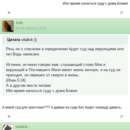
Ибо время начаться суду с дома Божия
AnD
05.05.2014 в 23:34
Цитата
vitalick
(
)
Речь не о спасении а определении будет суд над верующими или
нет.Ведь написано
Истинно, истинно говорю вам: слушающий слово Мое и
верующий в Пославшего Меня имеет жизнь вечную, и на суд не
приходит, но перешел от смерти в жизнь.
(Иоан.5:24)
А в другом месте читаем
Ибо время начаться суду с дома Божия
А какой суд для христиан??? я думаю на суде Бог будет награду давать...
vitalick