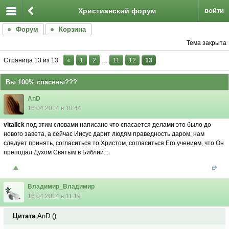
Христианский форум
войти
Форум
Корзина
Тема закрыта
Страница
13
из
13
«
1
2
…
11
12
13
Вы 100% спасены???
AnD
16.04.2014 в 10:44
vitalick
под этим словами написано что спасается делами это было до
нового завета, а сейчас Иисус дарит людям праведность даром, нам
следует принять, согласиться то Христом, согласиться Его учением, что Он
преподал Духом Святым в Библии...
Владимир_Владимир
16.04.2014 в 11:19
Цитата
AnD
(
)