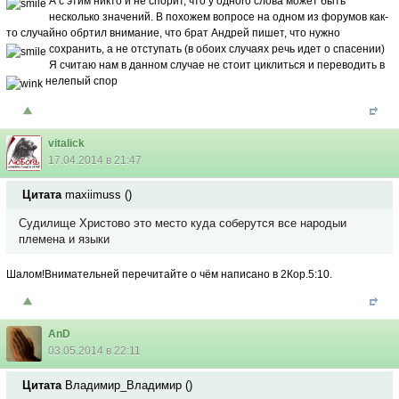
А с этим никто и не спорит, что у одного слова может быть
несколько значений. В похожем вопросе на одном из форумов как-
то случайно обртил внимание, что брат Андрей пишет, что нужно
сохранить, а не отступать (в обоих случаях речь идет о спасении)
Я считаю нам в данном случае не стоит циклиться и переводить в
нелепый спор
vitalick
17.04.2014 в 21:47
Цитата
maxiimuss
(
)
Судилище Христово это место куда соберутся все народыи
племена и языки
Шалом!Внимательней перечитайте о чём написано в 2Кор.5:10.
AnD
03.05.2014 в 22:11
Цитата
Владимир_Владимир
(
)