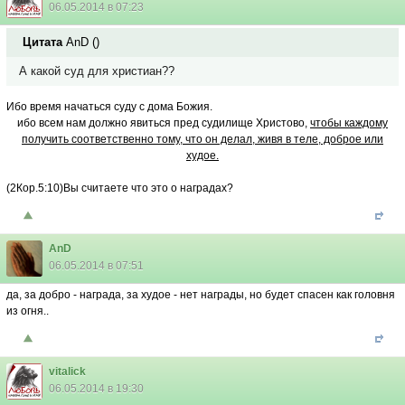
06.05.2014 в 07:23
Цитата
AnD
(
)
А какой суд для христиан??
Ибо время начаться суду с дома Божия.
ибо всем нам должно явиться пред судилище Христово,
чтобы каждому
получить соответственно тому, что он делал, живя в теле, доброе или
худое.
(2Кор.5:10)Вы считаете что это о наградах?
AnD
06.05.2014 в 07:51
да, за добро - награда, за худое - нет награды, но будет спасен как головня
из огня..
vitalick
06.05.2014 в 19:30