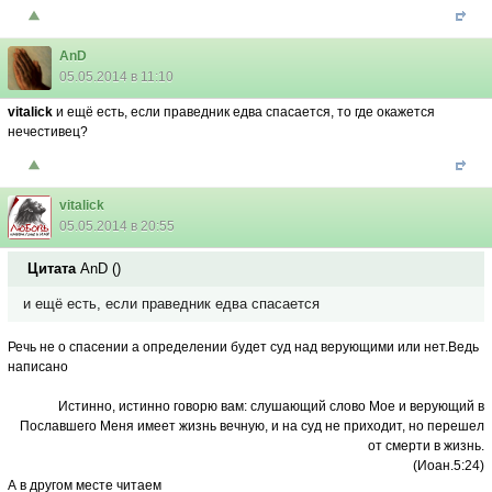
AnD
05.05.2014 в 11:10
vitalick
и ещё есть, если праведник едва спасается, то где окажется
нечестивец?
vitalick
05.05.2014 в 20:55
Цитата
AnD
(
)
и ещё есть, если праведник едва спасается
Речь не о спасении а определении будет суд над верующими или нет.Ведь
написано
Истинно, истинно говорю вам: слушающий слово Мое и верующий в
Пославшего Меня имеет жизнь вечную, и на суд не приходит, но перешел
от смерти в жизнь.
(Иоан.5:24)
А в другом месте читаем