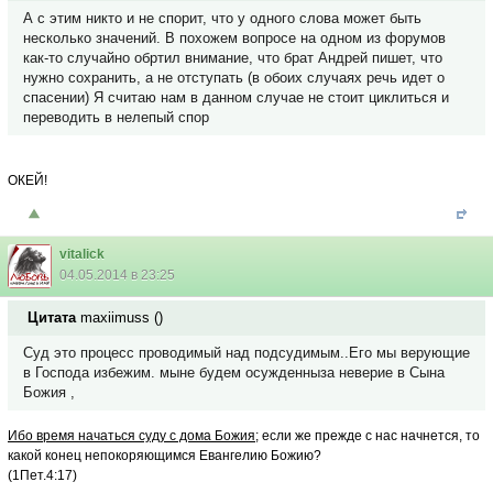
А с этим никто и не спорит, что у одного слова может быть
несколько значений. В похожем вопросе на одном из форумов
как-то случайно обртил внимание, что брат Андрей пишет, что
нужно сохранить, а не отступать (в обоих случаях речь идет о
спасении) Я считаю нам в данном случае не стоит циклиться и
переводить в нелепый спор
ОКЕЙ!
vitalick
04.05.2014 в 23:25
Цитата
maxiimuss
(
)
Суд это процесс проводимый над подсудимым..Его мы верующие
в Господа избежим. мыне будем осужденныза неверие в Сына
Божия ,
Ибо время начаться суду с дома Божия
; если же прежде с нас начнется, то
какой конец непокоряющимся Евангелию Божию?
(1Пет.4:17)