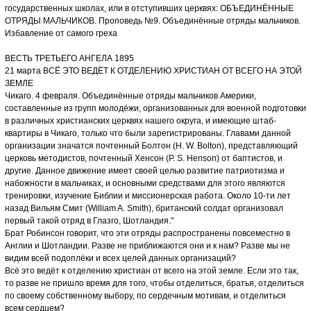
государственных школах, или в отступивших церквях: ОБЪЕДИНЁННЫЕ
ОТРЯДЫ МАЛЬЧИКОВ. Проповедь №9. Объединённые отряды мальчиков.
Избавление от самого греха
ВЕСТЬ ТРЕТЬЕГО АНГЕЛА 1895
21 марта ВСЁ ЭТО ВЕДЁТ К ОТДЕЛЕНИЮ ХРИСТИАН ОТ ВСЕГО НА ЭТОЙ
ЗЕМЛЕ
Чикаго. 4 февраля. Объединённые отряды мальчиков Америки,
составленные из групп молодёжи, организованных для военной подготовки
в различных христианских церквях нашего округа, и имеющие штаб-
квартиры в Чикаго, только что были зарегистрированы. Главами данной
организации значатся почтенный Болтон (H. W. Bolton), представляющий
церковь методистов, почтенный Хенсон (P. S. Henson) от баптистов, и
другие. Данное движение имеет своей целью развитие патриотизма и
набожности в мальчиках, и основными средствами для этого являются
тренировки, изучение Библии и миссионерская работа. Около 10-ти лет
назад Вильям Смит (William A. Smith), британский солдат организовал
первый такой отряд в Глазго, Шотландия."
Брат Робинсон говорит, что эти отряды распространены повсеместно в
Англии и Шотландии. Разве не приближаются они и к нам? Разве мы не
видим всей подоплёки и всех целей данных организаций?
Всё это ведёт к отделению христиан от всего на этой земле. Если это так,
то разве не пришло время для того, чтобы отделиться, братья, отделиться
по своему собственному выбору, по сердечным мотивам, и отделиться
всем сердцем?