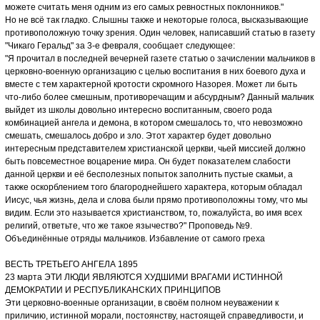
можете считать меня одним из его самых ревностных поклонников."
Но не всё так гладко. Слышны также и некоторые голоса, высказывающие
противоположную точку зрения. Один человек, написавший статью в газету
"Чикаго Геральд" за 3-е февраля, сообщает следующее:
"Я прочитал в последней вечерней газете статью о зачислении мальчиков в
церковно-военную организацию с целью воспитания в них боевого духа и
вместе с тем характерной кротости скромного Назорея. Может ли быть
что-либо более смешным, противоречащим и абсурдным? Данный мальчик
выйдет из школы довольно интересно воспитанным, своего рода
комбинацией ангела и демона, в котором смешалось то, что невозможно
смешать, смешалось добро и зло. Этот характер будет довольно
интересным представителем христианской церкви, чьей миссией должно
быть повсеместное воцарение мира. Он будет показателем слабости
данной церкви и её бесполезных попыток заполнить пустые скамьи, а
также оскорблением того благороднейшего характера, которым обладал
Иисус, чья жизнь, дела и слова были прямо противоположны тому, что мы
видим. Если это называется христианством, то, пожалуйста, во имя всех
религий, ответьте, что же такое язычество?" Проповедь №9.
Объединённые отряды мальчиков. Избавление от самого греха
ВЕСТЬ ТРЕТЬЕГО АНГЕЛА 1895
23 марта ЭТИ ЛЮДИ ЯВЛЯЮТСЯ ХУДШИМИ ВРАГАМИ ИСТИННОЙ
ДЕМОКРАТИИ И РЕСПУБЛИКАНСКИХ ПРИНЦИПОВ
Эти церковно-военные организации, в своём полном неуважении к
приличию, истинной морали, постоянству, настоящей справедливости, и