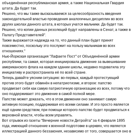
объединённая республиканская армия, а также Национальная Гвардия
штата. Да будет так.
Решено, что мы также высказываемся за целесообразность введения
законодательной властью проведения аналогичных дисциплин во всех
других школах данного штата, в которых учатся мальчики. Да будет так.
Решено, что копии данных резолюций будут направлены в Сенат, а также в
Палату Представителей".
Также выражается надежда на то, что данный план будет принят
повсеместно, поскольку это послужит на пользу мальчикам во всех
отношениях."
Нью-Йоркская организация "Лафаете Пост" от Объединённой армии
республики, та самая, которая инициировала движение за вывешивание
американского флага на каждом здании школы, недавно подхватила эту
инициативу и распространила её по всей стране.
Теперь давайте уясним ситуацию: во-первых, каждый протестующий
против этого будет обвинён в непатриотизме, и второе: папство
продвигает себя как самую патриотичную организацию из всех, потому что
оно поддерживает это движение в самой полной мере.
Папство может доказать, что в этом движении оно занимает самую
активную позицию, поддерживая его всеми силами. И это просто является
ещё одним средством, при помощи которого папство будет продвигаться к
верховной власти, чтобы всем управлять.
Вот отрывок из газеты "Вечерние новости Детройта" за 4 февраля 1895
года, имеющий отношение к военной подготовке в церквях, что является
иллюстрацией данного беззакония, независимо от того, совершается оно в