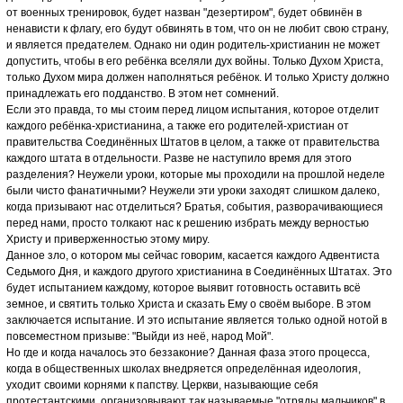
от военных тренировок, будет назван "дезертиром", будет обвинён в
ненависти к флагу, его будут обвинять в том, что он не любит свою страну,
и является предателем. Однако ни один родитель-христианин не может
допустить, чтобы в его ребёнка вселяли дух войны. Только Духом Христа,
только Духом мира должен наполняться ребёнок. И только Христу должно
принадлежать его подданство. В этом нет сомнений.
Если это правда, то мы стоим перед лицом испытания, которое отделит
каждого ребёнка-христианина, а также его родителей-христиан от
правительства Соединённых Штатов в целом, а также от правительства
каждого штата в отдельности. Разве не наступило время для этого
разделения? Неужели уроки, которые мы проходили на прошлой неделе
были чисто фанатичными? Неужели эти уроки заходят слишком далеко,
когда призывают нас отделиться? Братья, события, разворачивающиеся
перед нами, просто толкают нас к решению избрать между верностью
Христу и приверженностью этому миру.
Данное зло, о котором мы сейчас говорим, касается каждого Адвентиста
Седьмого Дня, и каждого другого христианина в Соединённых Штатах. Это
будет испытанием каждому, которое выявит готовность оставить всё
земное, и святить только Христа и сказать Ему о своём выборе. В этом
заключается испытание. И это испытание является только одной нотой в
повсеместном призыве: "Выйди из неё, народ Мой".
Но где и когда началось это беззаконие? Данная фаза этого процесса,
когда в общественных школах внедряется определённая идеология,
уходит своими корнями к папству. Церкви, называющие себя
протестантскими, организовывают так называемые "отряды мальчиков" в