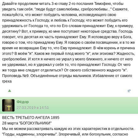
Давайте продолжим читать 3-ю главу 2-го послания Тимофею, чтобы
увидеть там себя. "люди будут самолюбивы, сребролюбивы..." Скажите,
пожалуйста, что может побудить человека, исповедующего свою
принадлежность к Господу, и любовь к Господу, что может побудить его
удерживать от Господа то, что по Его словам принадлежит Ему, к примеру,
десятину? Вот, к примеру, ко мне поступают некоторые средства. Господь
говорит, что десятая их часть принадлежит Ему. Я исповедую веру в Бога,
говорю о том, что принадлежу Ему. Я говорю о своём посвящении, и в то же
время не возвращаю Ему то, что Ему принадлежит. В чём корень и причина
этого? В моём "я". Каков же первый плод моего "я", или эгоизма? Жадность,
сребролюбие. И хотя я ничего не украл у моего ближнего, и ничего от него
не удерживал, но я удержал у себя то, что принадлежит Господу. От чего
же тогда мне следует отделиться? От своего собственного жадного "я".
Проповедь №9. Объединённые отряды мальчиков. Избавление от самого
греха
Фёдор
27.03.2019 в 14:51
ВЕСТЬ ТРЕТЬЕГО АНГЕЛА 1895
28 марта "БОГОХУЛЬНИКИ"
Мы не можем рассматривать каждую из этих характеристик в отдельности.
"Горды, надменны, злоречивы". Злоречивый, или богохульник, согласно