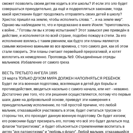
сможет позволить своим детям ходить в эти школы? И если это зло будет
совершаться принудительно, да ещё и подкрепляться законами, тогда
какой христианин будет продолжать отправлять своих детей в школу?
Христос пришёл на землю, чтобы исполнить слова: "... и на земле мир".
Однако мы наблюдаем то, что и предсказано в книге Иоиля: "приготовьтесь
к войне..." Готовы ли вы к этому испытанию? Этот замысел уже приведён в
действие, и исполняется по всей стране, подобно пожару в степи. За его
исполнение взялись с таким рвением, как будто эти планы являются
самыми жизненно важными во все времена, с того самого дня, как об этом
стали говорить. Эти планы считают первейшей прерогативой, и хотят
воплотить их немедленно. Проповедь №9. Объединённые отряды
мальчиков. Избавление от самого греха
ВЕСТЬ ТРЕТЬЕГО АНГЕЛА 1895
19 марта ТОЛЬКО ДУХОМ МИРА ДОЛЖЕН НАПОЛНЯТЬСЯ РЕБЁНОК
Будет ли эта военная подготовка, вселяющая в детей дух борьбы и
противодействия, вводиться насильно с самого начала, или нет - неважно.
Достаточно уже того, что эти решения осуществляются, потому что первые
шаги, даже на добровольной основе, приведут эти намерения к
принудительному исполнению, по той простой причине, что любой
мальчик, отказавшийся участвовать в этом, будет считаться трусом со
стороны тех, кто проходит данную военную подготовку. Он будет изгоем;
его ровесники будут презирать его, потому что всё это будет делаться под
флагом "патриотизма", и будет объясняться стремлениями воспитать в
детях "дух патриотизма" и "любовь к флагу". Любой мальчик, отказавшийся