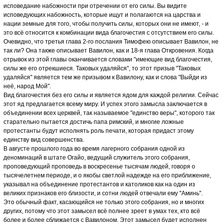
исповедание набожности при отречении от его силы. Вы видите
исповедующих набожность, которые ищут и полагаются на царства и
нации земные для того, чтобы получить силы, которых они не имеют, - и
это всё относится к комбинации вида благочестия с отсутствием его силы.
Очевидно, что третья глава 2-го послания Тимофею описывает Вавилон, не
так ли? Она также описывает Вавилон, как и 18-я глава Откровения. Когда
отрывок из этой главы оканчивается словами "имеющие вид благочестия,
силы же его отрекшиеся. Таковых удаляйся", то этот призыв "Таковых
удаляйся" является тем же призывом к Вавилону, как и слова "Выйди из
неё, народ Мой".
Вид благочестия без его силы и является ядом для каждой религии. Сейчас
этот яд предлагается всему миру. И успех этого замысла заключается в
объединении всех церквей, так называемое "единство веры", которого так
старательно пытается достичь папа римский, и многие ложные
протестанты будут исполнять роль печати, которая придаст этому
единству вид совершенства.
В августе прошлого года во время лагерного собрания одной из
деноминаций в штате Огайо, ведущий служитель этого собрания,
проповедующий проповедь в воскресенье тысячам людей, говоря о
тысячелетнем периоде, и о якобы светлой надежде на его приближение,
указывал на объединение протестантов и католиков как на один из
великих признаков его близости, и сотни людей отвечали ему "Аминь".
Это обычный факт, касающийся не только этого собрания, но и многих
других, потому что этот замысел всё полнее зреет в умах тех, кто всё
более и более сближается с Вавилоном. Этот замысел будет исполнен