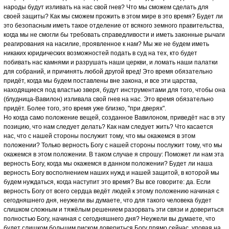
народы будут изливать на нас свой гнев? Что мы сможем сделать для
своей защиты? Как мы сможем прожить в этом мире в это время? Будет ли
это безопасным иметь такое отделение от всякого земного правительства,
когда мы не смогли бы требовать справедливости и иметь законные рычаги
реагирования на насилие, проявленное к нам? Мы же не будем иметь
никаких юридических возможностей подать в суд на тех, кто будет
побивать нас камнями и разрушать наши церкви, и ломать наши палатки
для собраний, и причинять любой другой вред! Это время обязательно
придёт, когда мы будем поставлены вне закона, и все эти царства,
находящиеся под властью зверя, будут инструментами для того, чтобы она
(блудница-Вавилон) изливала свой гнев на нас. Это время обязательно
придёт. Более того, это время уже близко, "при дверях".
Но когда само положение вещей, созданное Вавилоном, приведёт нас в эту
позицию, что нам следует делать? Как нам следует жить? Что касается
нас, что с нашей стороны послужит тому, что мы окажемся в этом
положении? Только верность Богу с нашей стороны послужит тому, что мы
окажемся в этом положении. В таком случае я спрошу: Поможет ли нам эта
верность Богу, когда мы окажемся в данном положении? Будет ли наша
верность Богу восполнением наших нужд и нашей защитой, в которой мы
будем нуждаться, когда наступит это время? Вы все говорите: да. Если
верность Богу от всего сердца ведёт людей к этому положению начиная с
сегодняшнего дня, неужели вы думаете, что для такого человека будет
слишком сложным и тяжёлым решением разорвать эти связи и довериться
полностью Богу, начиная с сегодняшнего дня? Неужели вы думаете, что
будет слишком большим риском довериться Богу прямо сейчас, уповая на