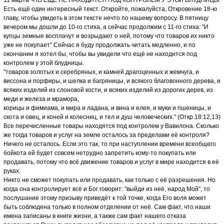
11 марта ЧТО ЕЩЁ НЕ НАХОДИТСЯ ПОД КОНТРОЛЕМ У ЭТОЙ БЛУДНИЦЫ
Есть ещё один интересный текст. Откройте, пожалуйста, Откровение 18-ю
главу, чтобы увидеть в этом тексте нечто по нашему вопросу. В пятницу
вечером мы дошли до 10-го стиха, а сейчас продолжим с 11-го стиха: "И
купцы земные восплачут и возрыдают о ней, потому что товаров их никто
уже не покупает" Сейчас я буду продолжать читать медленно, и по
окончании я хотел бы, чтобы вы увидели что ещё не находится под
контролем у этой блудницы.
"товаров золотых и серебряных, и камней драгоценных и жемчуга, и
виссона и порфиры, и шелка и багряницы, и всякого благовонного дерева, и
всяких изделий из слоновой кости, и всяких изделий из дорогих дерев, из
меди и железа и мрамора,
корицы и фимиама, и мира и ладана, и вина и елея, и муки и пшеницы, и
скота и овец, и коней и колесниц, и тел и душ человеческих." (Откр.18:12,13)
Все перечисленные товары находятся под контролем у Вавилона. Сколько
же тогда товаров и услуг на земле осталось за пределами её контроля?
Ничего не осталось. Если это так, то при наступлении времени всеобщего
бойкота ей будет совсем нетрудно запретить кому-то покупать или
продавать, потому что всё движение товаров и услуг в мире находится в её
руках.
Никто не сможет покупать или продавать, как только с её разрешения. Но
когда она контролирует всё и Бог говорит: "выйди из неё, народ Мой", то
послушание этому призыву приведёт к той точке, когда Его воля может
быть соблюдена только в полном отделении от неё. Сам факт, что наши
имена записаны в книге жизни, а также сам факт нашего отказа