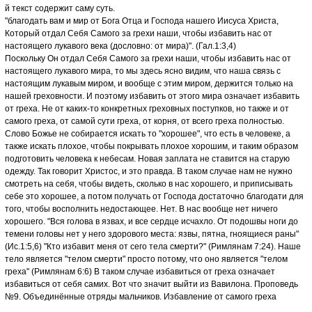
й текст содержит саму суть.
"благодать вам и мир от Бога Отца и Господа нашего Иисуса Христа,
Который отдал Себя Самого за грехи наши, чтобы избавить нас от
настоящего лукавого века (дословно: от мира)". (Гал.1:3,4)
Поскольку Он отдал Себя Самого за грехи наши, чтобы избавить нас от
настоящего лукавого мира, то мы здесь ясно видим, что наша связь с
настоящим лукавым миром, и вообще с этим миром, держится только на
нашей греховности. И поэтому избавить от этого мира означает избавить
от греха. Не от каких-то конкретных греховных поступков, но также и от
самого греха, от самой сути греха, от корня, от всего греха полностью.
Слово Божье не собирается искать то "хорошее", что есть в человеке, а
также искать плохое, чтобы покрывать плохое хорошим, и таким образом
подготовить человека к небесам. Новая заплата не ставится на старую
одежду. Так говорит Христос, и это правда. В таком случае нам не нужно
смотреть на себя, чтобы видеть, сколько в нас хорошего, и приписывать
себе это хорошее, а потом получать от Господа достаточно благодати для
того, чтобы восполнить недостающее. Нет. В нас вообще нет ничего
хорошего. "Вся голова в язвах, и все сердце исчахло. От подошвы ноги до
темени головы нет у него здорового места: язвы, пятна, гноящиеся раны"
(Ис.1:5,6) "Кто избавит меня от сего тела смерти?" (Римлянам 7:24). Наше
тело является "телом смерти" просто потому, что оно является "телом
греха" (Римлянам 6:6) В таком случае избавиться от греха означает
избавиться от себя самих. Вот что значит выйти из Вавилона. Проповедь
№9. Объединённые отряды мальчиков. Избавление от самого греха