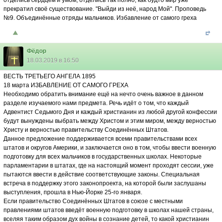
отделись сердцем и умом, отделись так полно, как будто мир уже
прекратил своё существование. "Выйди из неё, народ Мой". Проповедь
№9. Объединённые отряды мальчиков. Избавление от самого греха
Фёдор
18.03.2019 в 16:50
ВЕСТЬ ТРЕТЬЕГО АНГЕЛА 1895
18 марта ИЗБАВЛЕНИЕ ОТ САМОГО ГРЕХА
Необходимо обратить внимание ещё на нечто очень важное в данном
разделе изучаемого нами предмета. Речь идёт о том, что каждый
Адвентист Седьмого Дня и каждый христианин из любой другой конфессии
будут вынуждены выбрать между Христом и этим миром, между верностью
Христу и верностью правительству Соединённых Штатов.
Данное предложение поддерживается всеми правительствами всех
штатов и округов Америки, и заключается оно в том, чтобы ввести военную
подготовку для всех мальчиков в государственных школах. Некоторые
парламентарии в штатах, где на настоящий момент проходят сессии, уже
пытаются ввести в действие соответствующие законы. Специальная
встреча в поддержку этого законопроекта, на которой были заслушаны
выступления, прошла в Нью-Йорке 25-го января.
Если правительство Соединённых Штатов в союзе с местными
правлениями штатов введёт военную подготовку в школах нашей страны,
вселяя таким образом дух войны в сознание детей, то какой христианин