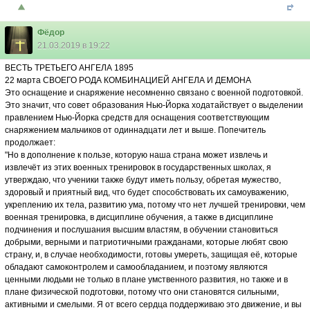
Фёдор
21.03.2019 в 19:22
ВЕСТЬ ТРЕТЬЕГО АНГЕЛА 1895
22 марта СВОЕГО РОДА КОМБИНАЦИЕЙ АНГЕЛА И ДЕМОНА
Это оснащение и снаряжение несомненно связано с военной подготовкой.
Это значит, что совет образования Нью-Йорка ходатайствует о выделении
правлением Нью-Йорка средств для оснащения соответствующим
снаряжением мальчиков от одиннадцати лет и выше. Попечитель
продолжает:
"Но в дополнение к пользе, которую наша страна может извлечь и
извлечёт из этих военных тренировок в государственных школах, я
утверждаю, что ученики также будут иметь пользу, обретая мужество,
здоровый и приятный вид, что будет способствовать их самоуважению,
укреплению их тела, развитию ума, потому что нет лучшей тренировки, чем
военная тренировка, в дисциплине обучения, а также в дисциплине
подчинения и послушания высшим властям, в обучении становиться
добрыми, верными и патриотичными гражданами, которые любят свою
страну, и, в случае необходимости, готовы умереть, защищая её, которые
обладают самоконтролем и самообладанием, и поэтому являются
ценными людьми не только в плане умственного развития, но также и в
плане физической подготовки, потому что они становятся сильными,
активными и смелыми. Я от всего сердца поддерживаю это движение, и вы