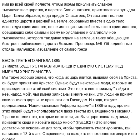
ими во всей своей полноте, чтобы якобы приблизить славное
тысячелетнее царство, и царство Божье наконец, приготавливая путь для
Царя. Таким образом, когда придёт Спаситель, Он застанет полное
единство царств и церквей на земле, собранных вместе в одно тело,
исповедуя христианство, но не имеющих никакой силы этого христианства,
обещающих себе самим и всему миру славное и благополучное
тысячелетие, которого так давно ждали на земле, а также обещающее
быстрое приближение царства Божьего. Проповедь №9. Объединённые
отряды мальчиков. Избавление от самого греха
ВЕСТЬ ТРЕТЬЕГО АНГЕЛА 1895
17 марта БУДЕТ УСТАНАВЛИВАТЬ ОДНУ ЕДИНУЮ СИСТЕМУ ПОД
ИМЕНЕМ ХРИСТИАНСТВА
Мы также хорошо знаем, что когда их царь явится, выдавая себя за Христа,
он будет принят как Христос. Однако будут некоторые люди, которые не
присоединятся к этой всей системе. Это те, кто внял призыву "выйди от
неё, народ Мой", чьи имена записаны в книге жизни. Эти люди не примут
вавилонского царя и не признают его Господом. И тогда, как уже
предлагалось "Национальными Реформаторами" в 1886-м году, против
этих людей будут использоваться даже тексты из Священного Писания.
"врагов же моих тех, которые не хотели, чтобы я царствовал над ними,
приведите сюда и избейте предо мною." (Лук.19:27) Это вполне
достаточное основание для того, чтобы применять смертную казнь, как
написано в 13-й главе Откровения, на всех, кто не поклоняется зверю и его
образу.