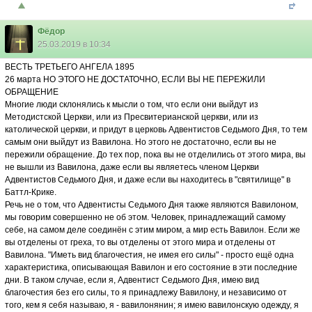
Фёдор
25.03.2019 в 10:34
ВЕСТЬ ТРЕТЬЕГО АНГЕЛА 1895
26 марта НО ЭТОГО НЕ ДОСТАТОЧНО, ЕСЛИ ВЫ НЕ ПЕРЕЖИЛИ
ОБРАЩЕНИЕ
Многие люди склонялись к мысли о том, что если они выйдут из
Методистской Церкви, или из Пресвитерианской церкви, или из
католической церкви, и придут в церковь Адвентистов Седьмого Дня, то тем
самым они выйдут из Вавилона. Но этого не достаточно, если вы не
пережили обращение. До тех пор, пока вы не отделились от этого мира, вы
не вышли из Вавилона, даже если вы являетесь членом Церкви
Адвентистов Седьмого Дня, и даже если вы находитесь в "святилище" в
Баттл-Крике.
Речь не о том, что Адвентисты Седьмого Дня также являются Вавилоном,
мы говорим совершенно не об этом. Человек, принадлежащий самому
себе, на самом деле соединён с этим миром, а мир есть Вавилон. Если же
вы отделены от греха, то вы отделены от этого мира и отделены от
Вавилона. "Иметь вид благочестия, не имея его силы" - просто ещё одна
характеристика, описывающая Вавилон и его состояние в эти последние
дни. В таком случае, если я, Адвентист Седьмого Дня, имею вид
благочестия без его силы, то я принадлежу Вавилону, и независимо от
того, кем я себя называю, я - вавилонянин; я имею вавилонскую одежду, я