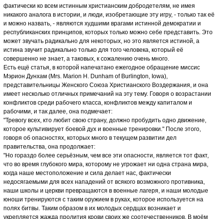
фактически ко всем истинным христианским добродетелям, не имея
никакого аналога в истории, и люди, изобретающие эту игру, - только так её
и можно назвать, - являются худшими врагами истинной демократии и
республиканских принципов, которых только можно себе представить. Это
может звучать радикально для некоторых, но это является истиной, а
истина звучит радикально только для того человека, который её
совершенно не знает, а таковых, к сожалению очень много.
Есть ещё статья, в которой напечатано ежегодное обращение миссис
Мэрион Дунхам (Mrs. Marion H. Dunham of Burlington, Iowa),
представительницы Женского Союза Христианского Воздержания, и она
имеет несколько отличных примечаний на эту тему. Говоря о возрастании
конфликтов среди рабочего класса, конфликтов между капиталом и
рабочими, и так далее, она подмечает:
"Тревогу всех, кто любит свою страну, должно пробудить одно движение,
которое культивирует боевой дух и военные тренировки." После этого,
говоря об опасностях, которых много в текущем развитии дел
правительства, она продолжает:
"Но гораздо более серьёзным, чем все эти опасности, является тот факт,
что во время глубокого мира, которому не угрожает ни одна страна мира,
когда наше местоположение и сила делает нас, фактически
недосягаемыми для всех нападений от всякого возможного противника,
наши школы и церкви превращаются в военные лагеря, и наши молодые
юноши тренируются с таким оружием в руках, которое используется на
полях битвы. Таким образом в их молодых сердцах возникает и
укрепляется жажда пролития крови своих же соотечественников. В моём