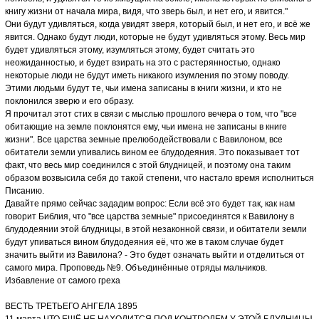
книгу жизни от начала мира, видя, что зверь был, и нет его, и явится."
Они будут удивляться, когда увидят зверя, который был, и нет его, и всё же
явится. Однако будут люди, которые не будут удивляться этому. Весь мир
будет удивляться этому, изумляться этому, будет считать это
неожиданностью, и будет взирать на это с растерянностью, однако
некоторые люди не будут иметь никакого изумления по этому поводу.
Этими людьми будут те, чьи имена записаны в книги жизни, и кто не
поклонился зверю и его образу.
Я прочитал этот стих в связи с мыслью прошлого вечера о том, что "все
обитающие на земле поклонятся ему, чьи имена не записаны в книге
жизни". Все царства земные прелюбодействовали с Вавилоном, все
обитатели земли упивались вином ее блудодеяния. Это показывает тот
факт, что весь мир соединился с этой блудницей, и поэтому она таким
образом возвысила себя до такой степени, что настало время исполниться
Писанию.
Давайте прямо сейчас зададим вопрос: Если всё это будет так, как нам
говорит Библия, что "все царства земные" присоединятся к Вавилону в
блудодеянии этой блудницы, в этой незаконной связи, и обитатели земли
будут упиваться вином блудодеяния её, что же в таком случае будет
значить выйти из Вавилона? - Это будет означать выйти и отделиться от
самого мира. Проповедь №9. Объединённые отряды мальчиков.
Избавление от самого греха
ВЕСТЬ ТРЕТЬЕГО АНГЕЛА 1895