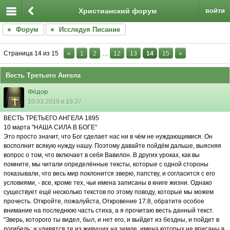
Христианский форум
войти
Форум
Исследуя Писание
Страница
14
из
15
«
1
2
…
12
13
14
15
»
Весть Третьего Ангела
Фёдор
10.03.2019 в 19:37
ВЕСТЬ ТРЕТЬЕГО АНГЕЛА 1895
10 марта "НАША СИЛА В БОГЕ"
Это просто значит, что Бог сделает нас ни в чём не нуждающимися. Он
восполнит всякую нужду нашу. Поэтому давайте пойдём дальше, выясняя
вопрос о том, что включает в себя Вавилон. В других уроках, как вы
помните, мы читали определённые тексты, которые с одной стороны
показывали, что весь мир поклонится зверю, папству, и согласится с его
условиями, - все, кроме тех, чьи имена записаны в книге жизни. Однако
существует ещё несколько текстов по этому поводу, которые мы можем
прочесть. Откройте, пожалуйста, Откровение 17:8, обратите особое
внимание на последнюю часть стиха, а я прочитаю весть данный текст.
"Зверь, которого ты видел, был, и нет его, и выйдет из бездны, и пойдет в
погибель; и удивятся те из живущих на земле, имена которых не вписаны в