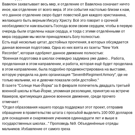
Вавилон захватывает весь мир, и отделение от Вавилона означает ничто
иное, как отделение от всего мира. И эти события настолько близки к нам,
что данное отделение скоро будет повесткой дня каждого христианина,
желающего быть верным Иисусу Христу. Всё это говорит о срочной
необходимости нам взыскать Господа всем своим сердцем, чтобы в первую
очередь были отделены наши сердца, и тогда с этими отделёнными от
мира сердцами мы могли принадлежать Богу полностью.
Есть ещё несколько цитат, достойных прочтения, в которых обсуждается
данная военная подготовка. Одна из них взята из газеты "New York
Recorder", которая одобряет данное движение полностью:
"Военная подготовка в школах очевидно задумана уже давно... Работа,
проделанная в этом направлении, и работа, которая ещё будет проделана
в этом направлении, была подробно продемонстрирована на выставке,
которую учредила на днях организация "SeventhRegiment Armory", где не
только мальчики, но и девочки показали себя достойно."
В газете "Солнце Нью-Йорка" за 8 февраля попечитель двадцать третьей
военной школы в Нью-Йорке, упоминая резолюцию, принятую на встрече
Квакеров, критикующих данное военное движение, среди прочего
отмечает:
"Отдел образования нашего города поддержал этот проект, отправив
обращение в правительство штата с просьбой выделить 100 000 долларов
для оснащения и снаряжения учеников одиннадцати лет и выше в
государственных школах..." Проповедь №9. Объединённые отряды
мальчиков. Избавление от самого греха