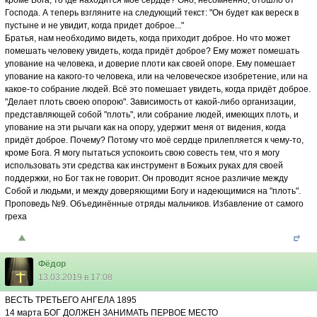
кроме Бога, то где находится моё сердце? Оно, несомненно, отошло от
Господа. А теперь взгляните на следующий текст: "Он будет как вереск в
пустыне и не увидит, когда придет доброе..."
Братья, нам необходимо видеть, когда приходит доброе. Но что может
помешать человеку увидеть, когда придёт доброе? Ему может помешать
упование на человека, и доверие плоти как своей опоре. Ему помешает
упование на какого-то человека, или на человеческое изобретение, или на
какое-то собрание людей. Всё это помешает увидеть, когда придёт доброе.
"Делает плоть своею опорою". Зависимость от какой-либо организации,
представляющей собой "плоть", или собрание людей, имеющих плоть, и
упование на эти рычаги как на опору, удержит меня от видения, когда
придёт доброе. Почему? Потому что моё сердце прилепляется к чему-то,
кроме Бога. Я могу пытаться успокоить свою совесть тем, что я могу
использовать эти средства как инструмент в Божьих руках для своей
поддержки, но Бог так не говорит. Он проводит ясное различие между
Собой и людьми, и между доверяющими Богу и надеющимися на "плоть".
Проповедь №9. Объединённые отряды мальчиков. Избавление от самого
греха
Фёдор
13.03.2019 в 17:08
ВЕСТЬ ТРЕТЬЕГО АНГЕЛА 1895
14 марта БОГ ДОЛЖЕН ЗАНИМАТЬ ПЕРВОЕ МЕСТО