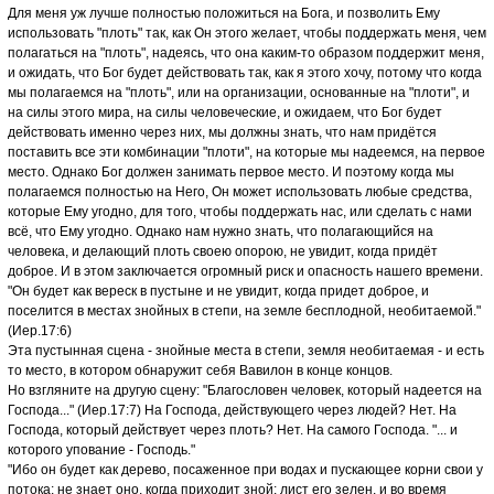
Для меня уж лучше полностью положиться на Бога, и позволить Ему
использовать "плоть" так, как Он этого желает, чтобы поддержать меня, чем
полагаться на "плоть", надеясь, что она каким-то образом поддержит меня,
и ожидать, что Бог будет действовать так, как я этого хочу, потому что когда
мы полагаемся на "плоть", или на организации, основанные на "плоти", и
на силы этого мира, на силы человеческие, и ожидаем, что Бог будет
действовать именно через них, мы должны знать, что нам придётся
поставить все эти комбинации "плоти", на которые мы надеемся, на первое
место. Однако Бог должен занимать первое место. И поэтому когда мы
полагаемся полностью на Него, Он может использовать любые средства,
которые Ему угодно, для того, чтобы поддержать нас, или сделать с нами
всё, что Ему угодно. Однако нам нужно знать, что полагающийся на
человека, и делающий плоть своею опорою, не увидит, когда придёт
доброе. И в этом заключается огромный риск и опасность нашего времени.
"Он будет как вереск в пустыне и не увидит, когда придет доброе, и
поселится в местах знойных в степи, на земле бесплодной, необитаемой."
(Иер.17:6)
Эта пустынная сцена - знойные места в степи, земля необитаемая - и есть
то место, в котором обнаружит себя Вавилон в конце концов.
Но взгляните на другую сцену: "Благословен человек, который надеется на
Господа..." (Иер.17:7) На Господа, действующего через людей? Нет. На
Господа, который действует через плоть? Нет. На самого Господа. "... и
которого упование - Господь."
"Ибо он будет как дерево, посаженное при водах и пускающее корни свои у
потока; не знает оно, когда приходит зной; лист его зелен, и во время