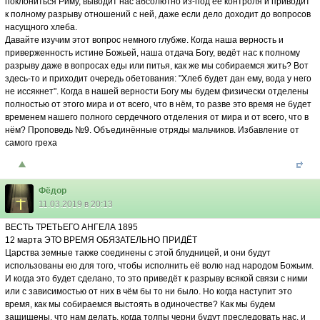
поклониться Риму, выводит нас абсолютно из-под её контроля и приводит
к полному разрыву отношений с ней, даже если дело доходит до вопросов
насущного хлеба.
Давайте изучим этот вопрос немного глубже. Когда наша верность и
приверженность истине Божьей, наша отдача Богу, ведёт нас к полному
разрыву даже в вопросах еды или питья, как же мы собираемся жить? Вот
здесь-то и приходит очередь обетования: "Хлеб будет дан ему, вода у него
не иссякнет". Когда в нашей верности Богу мы будем физически отделены
полностью от этого мира и от всего, что в нём, то разве это время не будет
временем нашего полного сердечного отделения от мира и от всего, что в
нём? Проповедь №9. Объединённые отряды мальчиков. Избавление от
самого греха
Фёдор
11.03.2019 в 20:13
ВЕСТЬ ТРЕТЬЕГО АНГЕЛА 1895
12 марта ЭТО ВРЕМЯ ОБЯЗАТЕЛЬНО ПРИДЁТ
Царства земные также соединены с этой блудницей, и они будут
использованы ею для того, чтобы исполнить её волю над народом Божьим.
И когда это будет сделано, то это приведёт к разрыву всякой связи с ними
или с зависимостью от них в чём бы то ни было. Но когда наступит это
время, как мы собираемся выстоять в одиночестве? Как мы будем
защищены, что нам делать, когда толпы черни будут преследовать нас, и