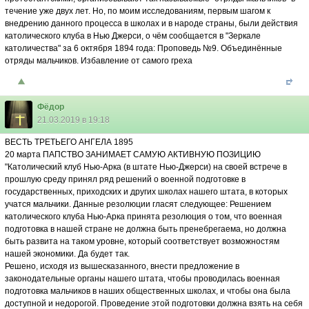
течение уже двух лет. Но, по моим исследованиям, первым шагом к
внедрению данного процесса в школах и в народе страны, были действия
католического клуба в Нью Джерси, о чём сообщается в "Зеркале
католичества" за 6 октября 1894 года: Проповедь №9. Объединённые
отряды мальчиков. Избавление от самого греха
Фёдор
21.03.2019 в 19:18
ВЕСТЬ ТРЕТЬЕГО АНГЕЛА 1895
20 марта ПАПСТВО ЗАНИМАЕТ САМУЮ АКТИВНУЮ ПОЗИЦИЮ
"Католический клуб Нью-Арка (в штате Нью-Джерси) на своей встрече в
прошлую среду принял ряд решений о военной подготовке в
государственных, приходских и других школах нашего штата, в которых
учатся мальчики. Данные резолюции гласят следующее: Решением
католического клуба Нью-Арка принята резолюция о том, что военная
подготовка в нашей стране не должна быть пренебрегаема, но должна
быть развита на таком уровне, который соответствует возможностям
нашей экономики. Да будет так.
Решено, исходя из вышесказанного, внести предложение в
законодательные органы нашего штата, чтобы проводилась военная
подготовка мальчиков в наших общественных школах, и чтобы она была
доступной и недорогой. Проведение этой подготовки должна взять на себя