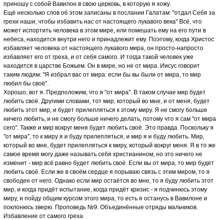
приношу с собой Вавилон в свою церковь, в которую я хожу.
Ещё несколько слов об этом записаны в послании Галатам: "отдал Себя за
грехи наши, чтобы избавить нас от настоящего лукавого века" Всё, что
может испортить человека в этом мире, или помешать ему на его пути в
небеса, находится внутри него и принадлежит ему. Поэтому, когда Христос
избавляет человека от настоящего лукавого мира, он просто-напросто
избавляет его от греха, и от себя самого. И тогда такой человек уже
находится в царстве Божьем. Он в мире, но не от мира. Иисус говорит
таким людям: "Я избрал вас от мира: если бы вы были от мира, то мир
любил бы своё".
Хорошо, вот я. Предположим, что я "от мира". В таком случае мир будет
любить своё. Другими словами, тот мир, который во мне, и от меня, будет
любить этот мир, и будет прилепляться к этому миру. Я не смогу больше
ничего любить, и не смогу больше ничего делать, потому что я сам "от мира
сего". Также и мир вокруг меня будет любить своё. Это правда. Поскольку я
"от мира", то к миру я и буду прилепляться, и мир я и буду любить. Мир,
который во мне, будет прилепляться к миру, который вокруг меня. Я в то же
самое время могу даже называть себя христианином, но это ничего не
изменит - мир всё равно будет любить своё. Если вы от мира, то мир будет
любить своё. Если же в своём сердце я порываю связь с этим миром, то я
свободен от него. Однако если мир остаётся во мне, то я буду любить этот
мир, и когда придёт испытание, когда придёт кризис - я подчинюсь этому
миру, и пойду общим курсом этого мира, то есть я останусь в Вавилоне и
поклонюсь зверю. Проповедь №9. Объединённые отряды мальчиков.
Избавление от самого греха