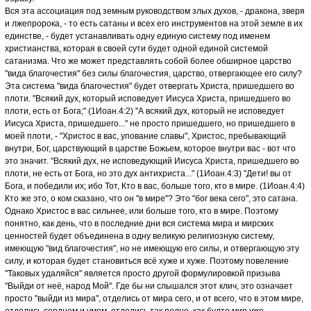
Вся эта ассоциация под земным руководством злых духов, - дракона, зверя
и лжепророка, - то есть сатаны и всех его инструментов на этой земле в их
единстве, - будет устанавливать одну единую систему под именем
христианства, которая в своей сути будет одной единой системой
сатанизма. Что же может представлять собой более обширное царство
"вида благочестия" без силы благочестия, царство, отвергающее его силу?
Эта система "вида благочестия" будет отвергать Христа, пришедшего во
плоти. "Всякий дух, который исповедует Иисуса Христа, пришедшего во
плоти, есть от Бога;" (1Иоан.4:2) "А всякий дух, который не исповедует
Иисуса Христа, пришедшего..." не просто пришедшего, но пришедшего в
моей плоти, - "Христос в вас, упование славы", Христос, пребывающий
внутри, Бог, царствующий в царстве Божьем, которое внутри вас - вот что
это значит. "Всякий дух, не исповедующий Иисуса Христа, пришедшего во
плоти, не есть от Бога, но это дух антихриста..." (1Иоан.4:3) "Дети! вы от
Бога, и победили их; ибо Тот, Кто в вас, больше того, кто в мире. (1Иоан.4:4)
Кто же это, о ком сказано, что он "в мире"? Это "бог века сего", это сатана.
Однако Христос в вас сильнее, или больше того, кто в мире. Поэтому
понятно, как день, что в последние дни вся система мира и мирских
ценностей будет объединена в одну великую религиозную систему,
имеющую "вид благочестия", но не имеющую его силы, и отвергающую эту
силу, и которая будет становиться всё хуже и хуже. Поэтому повеление
"Таковых удаляйся" является просто другой формулировкой призыва
"Выйди от неё, народ Мой". Где бы ни слышался этот клич, это означает
просто "выйди из мира", отделись от мира сего, и от всего, что в этом мире,