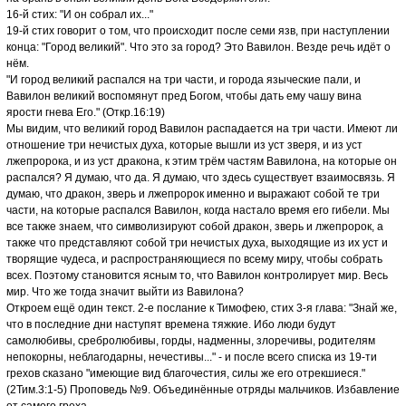
16-й стих: "И он собрал их..."
19-й стих говорит о том, что происходит после семи язв, при наступлении
конца: "Город великий". Что это за город? Это Вавилон. Везде речь идёт о
нём.
"И город великий распался на три части, и города языческие пали, и
Вавилон великий воспомянут пред Богом, чтобы дать ему чашу вина
ярости гнева Его." (Откр.16:19)
Мы видим, что великий город Вавилон распадается на три части. Имеют ли
отношение три нечистых духа, которые вышли из уст зверя, и из уст
лжепророка, и из уст дракона, к этим трём частям Вавилона, на которые он
распался? Я думаю, что да. Я думаю, что здесь существует взаимосвязь. Я
думаю, что дракон, зверь и лжепророк именно и выражают собой те три
части, на которые распался Вавилон, когда настало время его гибели. Мы
все также знаем, что символизируют собой дракон, зверь и лжепророк, а
также что представляют собой три нечистых духа, выходящие из их уст и
творящие чудеса, и распространяющиеся по всему миру, чтобы собрать
всех. Поэтому становится ясным то, что Вавилон контролирует мир. Весь
мир. Что же тогда значит выйти из Вавилона?
Откроем ещё один текст. 2-е послание к Тимофею, стих 3-я глава: "Знай же,
что в последние дни наступят времена тяжкие. Ибо люди будут
самолюбивы, сребролюбивы, горды, надменны, злоречивы, родителям
непокорны, неблагодарны, нечестивы..." - и после всего списка из 19-ти
грехов сказано "имеющие вид благочестия, силы же его отрекшиеся."
(2Тим.3:1-5) Проповедь №9. Объединённые отряды мальчиков. Избавление