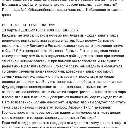
Его защиту, как будто на земле уже нет совсем никаких правительств?
Проповедь №9. Объединённые отряды мальчиков. Избавление от самого
греха
ВЕСТЬ ТРЕТЬЕГО АНГЕЛА 1895
13 марта И ДОВЕРИТЬСЯ ПОЛНОСТЬЮ БОГУ
Каждый, чьё имя записано в книге жизни, будет вынужден занять такое
положение при содействии земных властей. Тогда почему бы нам не
позволить слову Божьему и Его силе вознести нас в это положение прямо
сейчас? Я бы предпочёл, чтобы слово Божье и Его сила подвели меня к
какому-то этапу, чем быть вынужденным дойти до этого этапа при помощи
злых сил и земных властей, и при помощи обстоятельств. Я бы лучше с
радостью избрал путь Божий и Его волю сразу, чем медлить и колебаться
со своими земными привязанностями, доверием и зависимостью от
земных властей, желающих оттянуть время, и, поскольку я не желаю
полностью подчиниться Богу и отправиться на небеса, я в конечном итоге
буду подвержен последствиям этого нежелания, и только потом
отправлюсь на небеса. Нет, я бы хотел скорее "разрешиться" от этого мира
и всего, что в нём и от него, и довериться полностью Богу, как будто кроме
Него во вселенной больше никого нет. Я думаю, что нам следует прочитать
текст, затрагивающий весь этот вопрос: Иеремии 17:5: "Так говорит
Господь: проклят человек, который надеется на человека и плоть делает
своею опорою, и которого сердце удаляется от Господа."
Если моё сердце склоняется к поддержке и доверию к чему-то или к кому-то