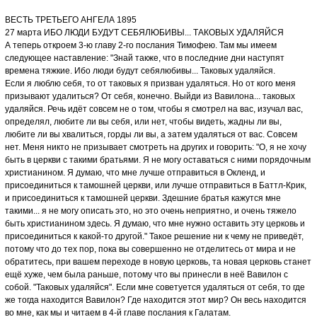
ВЕСТЬ ТРЕТЬЕГО АНГЕЛА 1895
27 марта ИБО ЛЮДИ БУДУТ СЕБЯЛЮБИВЫ... ТАКОВЫХ УДАЛЯЙСЯ
А теперь откроем 3-ю главу 2-го послания Тимофею. Там мы имеем
следующее наставление: "Знай также, что в последние дни наступят
времена тяжкие. Ибо люди будут себялюбивы... Таковых удаляйся.
Если я люблю себя, то от таковых я призван удаляться. Но от кого меня
призывают удалиться? От себя, конечно. Выйди из Вавилона... таковых
удаляйся. Речь идёт совсем не о том, чтобы я смотрел на вас, изучал вас,
определял, любите ли вы себя, или нет, чтобы видеть, жадны ли вы,
любите ли вы хвалиться, горды ли вы, а затем удаляться от вас. Совсем
нет. Меня никто не призывает смотреть на других и говорить: "О, я не хочу
быть в церкви с такими братьями. Я не могу оставаться с ними порядочным
христианином. Я думаю, что мне лучше отправиться в Окленд, и
присоединиться к тамошней церкви, или лучше отправиться в Баттл-Крик,
и присоединиться к тамошней церкви. Здешние братья кажутся мне
такими... я не могу описать это, но это очень неприятно, и очень тяжело
быть христианином здесь. Я думаю, что мне нужно оставить эту церковь и
присоединиться к какой-то другой." Такое решение ни к чему не приведёт,
потому что до тех пор, пока вы совершенно не отделитесь от мира и не
обратитесь, при вашем переходе в новую церковь, та новая церковь станет
ещё хуже, чем была раньше, потому что вы принесли в неё Вавилон с
собой. "Таковых удаляйся". Если мне советуется удаляться от себя, то где
же тогда находится Вавилон? Где находится этот мир? Он весь находится
во мне, как мы и читаем в 4-й главе послания к Галатам.