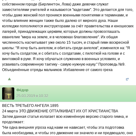
собственном городе (Бирлингтон, Лова) даже девочки служат
заместителями учителей и называются "кадетами". Это делается для того,
чтобы даже женский пол проникся военными понятиями и терминами, и
чтобы влияние женщин также было далеко от мирного духа. Наши
колледжи пополняются инструкторами за счёт правительства и юношеских
лагерей, принадлежащих церквям, которые должны провозглашать
евангелие "мира на земле, и в человеках благоволение". Их общая
численность насчитывает уже около 15 тысяч, и старый гимн воскресной
школы: "Я хочу быть ангелом, и обитать среди ангелов", изменился на: "Я
хочу быть солдатом, и с обитать с солдатами, с пилоткой на голове и с
винтовкой в руке. Я хочу обучаться служению в военных условиях, и
усваивать современную тактику - самую нужную науку." Проповедь №9.
Объединённые отряды мальчиков. Избавление от самого греха
Фёдор
25.03.2019 в 10:32
ВЕСТЬ ТРЕТЬЕГО АНГЕЛА 1895
24 марта ЭТО ДВИЖЕНИЕ ОТТАЛКИВАЕТ ИХ ОТ ХРИСТИАНСТВА
Затем данная статья излагает всю изменённую версию старого гимна, и
продолжает:
"Ни одна внешняя угроза над нами не нависает, чтобы эта подготовка
была необходима, и чтобы это движение ни значило и ни предвещало, оно