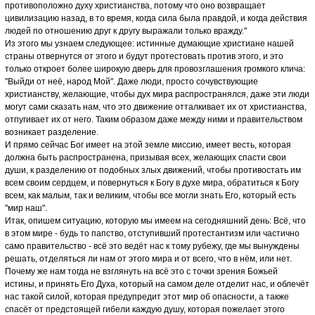
противоположно духу христианства, потому что оно возвращает
цивилизацию назад, в то время, когда сила была правдой, и когда действия
людей по отношению друг к другу выражали только вражду."
Из этого мы узнаем следующее: истинные думающие христиане нашей
страны отвернутся от этого и будут протестовать против этого, и это
только откроет более широкую дверь для провозглашения громкого клича:
"Выйди от неё, народ Мой". Даже люди, просто сочувствующие
христианству, желающие, чтобы дух мира распространялся, даже эти люди
могут сами сказать нам, что это движение отталкивает их от христианства,
отпугивает их от него. Таким образом даже между ними и правительством
возникает разделение.
И прямо сейчас Бог имеет на этой земле миссию, имеет весть, которая
должна быть распространена, призывая всех, желающих спасти свои
души, к разделению от подобных злых движений, чтобы противостать им
всем своим сердцем, и повернуться к Богу в духе мира, обратиться к Богу
всем, как малым, так и великим, чтобы все могли знать Его, который есть
"мир наш".
Итак, опишем ситуацию, которую мы имеем на сегодняшний день: Всё, что
в этом мире - будь то папство, отступивший протестантизм или частично
само правительство - всё это ведёт нас к тому рубежу, где мы вынуждены
решать, отделяться ли нам от этого мира и от всего, что в нём, или нет.
Почему же нам тогда не взглянуть на всё это с точки зрения Божьей
истины, и принять Его Духа, который на самом деле отделит нас, и облечёт
нас такой силой, которая предупредит этот мир об опасности, а также
спасёт от предстоящей гибели каждую душу, которая пожелает этого