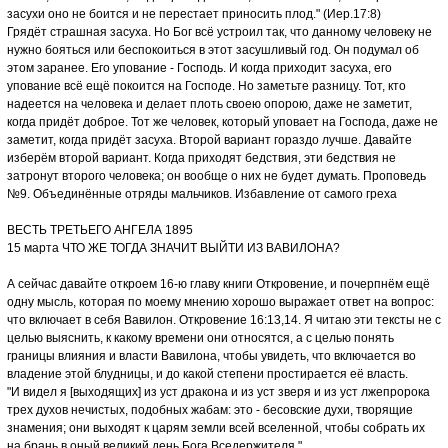
засухи оно не боится и не перестает приносить плод." (Иер.17:8)
Грядёт страшная засуха. Но Бог всё устроил так, что данному человеку не
нужно бояться или беспокоиться в этот засушливый год. Он подумал об
этом заранее. Его упование - Господь. И когда приходит засуха, его
упование всё ещё покоится на Господе. Но заметьте разницу. Тот, кто
надеется на человека и делает плоть своею опорою, даже не заметит,
когда придёт доброе. Тот же человек, который уповает на Господа, даже не
заметит, когда придёт засуха. Второй вариант гораздо лучше. Давайте
изберём второй вариант. Когда приходят бедствия, эти бедствия не
затронут второго человека; он вообще о них не будет думать. Проповедь
№9. Объединённые отряды мальчиков. Избавление от самого греха
ВЕСТЬ ТРЕТЬЕГО АНГЕЛА 1895
15 марта ЧТО ЖЕ ТОГДА ЗНАЧИТ ВЫЙТИ ИЗ ВАВИЛОНА?
А сейчас давайте откроем 16-ю главу книги Откровение, и почерпнём ещё
одну мысль, которая по моему мнению хорошо выражает ответ на вопрос:
что включает в себя Вавилон. Откровение 16:13,14. Я читаю эти тексты не с
целью выяснить, к какому времени они относятся, а с целью понять
границы влияния и власти Вавилона, чтобы увидеть, что включается во
владение этой блудницы, и до какой степени простирается её власть.
"И видел я [выходящих] из уст дракона и из уст зверя и из уст лжепророка
трех духов нечистых, подобных жабам: это - бесовские духи, творящие
знамения; они выходят к царям земли всей вселенной, чтобы собрать их
на брань в оный великий день Бога Вседержителя."