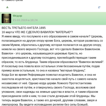
от самого греха
Фёдор
15.03.2019 в 18:24
ВЕСТЬ ТРЕТЬЕГО АНГЕЛА 1895
16 марта ЧТО ЖЕ СДЕЛАЛО ВАВИЛОН "МАТЕРЬЮ"?
Я имею ввиду, что послужило к его образованию в самом начале? Церковь,
полагающаяся на другую опору кроме Бога, церковь, которая развелась со
своим Мужем, обратилась к другому, которая полагается на другую опору,
нежели на своего верного Господа, вот что сделало Вавилон Вавилоном.
Вавилон - это церковь, называющаяся церковью Христа, но
присоединившаяся к другому господину, прелюбодействующая таким
образом, то есть блудница. Таким образом образовался "Вавилон великий".
И поскольку она повела всех остальных этим беззаконным путём, подав
пример всем остальным, то она и названа "матерью блудниц".
Когда Бог во время Реформации пожелал исцелить Вавилон, и она не
захотела исцеляться, христианство начало свой путь с самого начала
независимо от неё. Однако когда церкви Ложного Протестантизма
последовали её путём, и отвернулись своего Господа, возложив своё
упование, свои надежды на земные царства и власти, и таким образом
присоединили себя к ним, то они стали дочерьми этой блудницы. Мы
теперь видим Вавилон, а также его дочерей, другими словами, зверя и
лжепророка. Вы видите исповедание религии без силы Божьей,