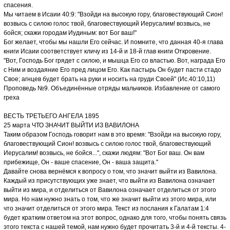
спасения.
Мы читаем в Исаии 40:9: "Взойди на высокую гору, благовествующий Сион!
возвысь с силою голос твой, благовествующий Иерусалим! возвысь, не
бойся; скажи городам Иудиным: вот Бог ваш!"
Бог желает, чтобы мы нашли Его сейчас. И помните, что данная 40-я глава
книги Исаии соответствует кличу из 14-й и 18-й глав книги Откровение.
"Вот, Господь Бог грядет с силою, и мышца Его со властью. Вот, награда Его
с Ним и воздаяние Его пред лицом Его. Как пастырь Он будет пасти стадо
Свое; агнцев будет брать на руки и носить на груди Своей" (Ис.40:10,11)
Проповедь №9. Объединённые отряды мальчиков. Избавление от самого
греха
ВЕСТЬ ТРЕТЬЕГО АНГЕЛА 1895
25 марта ЧТО ЗНАЧИТ ВЫЙТИ ИЗ ВАВИЛОНА
Таким образом Господь говорит нам в это время: "Взойди на высокую гору,
благовествующий Сион! возвысь с силою голос твой, благовествующий
Иерусалим! возвысь, не бойся...", скажи людям: "Вот Бог ваш. Он вам
прибежище, Он - ваше спасение, Он - ваша защита."
Давайте снова вернёмся к вопросу о том, что значит выйти из Вавилона.
Каждый из присутствующих уже знает, что выйти из Вавилона означает
выйти из мира, и отделиться от Вавилона означает отделиться от этого
мира. Но нам нужно знать о том, что же значит выйти из этого мира, или
что значит отделиться от этого мира. Текст из послания к Галатам 1:4
будет кратким ответом на этот вопрос, однако для того, чтобы понять связь
этого текста с нашей темой, нам нужно будет прочитать 3-й и 4-й тексты. 4-