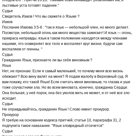
плодов его". Притчи 26:28: "Лживый язык ненавидит уязвляемых им, и
льстивые уста готовят падение."
Судья
Свидетель Иаков ! Что вы скажете о Языке ?
Иаков
Послание Иакова 3:5-6 : "так и язык — небольшой член, но много делает.
Посмотри, небольшой огонь как много вещества зажигает! И язык — огонь,
прикраса неправды; язык в таком положении находится между членами
нашими, что оскверняет все тело и воспаляет круг жизни, будучи сам
воспаляем от геенны. "
Судья
Гражданин Язык, признаете ли вы себя виновным ?
Язык
Нет, не признаю. Если я самый маленький, то почему меня всю жизнь
обижают? Всю вину валят на меня? Я подам жалобу в Верховный суд. Я
вам покажу, кто такой Язык! Если считать меня виновным, то глазва и уши
тоже соучастники зла. Но во всем виновата, конечно, гражданка Сердце.
Она больная, у неё порок, она без уколов жить не может, и от неё все зло
исходит.
Судья
Не оправдывайтесь, гражданин Язык ! Слово имеет прокурор.
Прокурор
Я требую на основании кодекса притчей, статьи 10, параграфа 31, 2
подпункта такое наказание: "Язык зловредный отсечется"
Судья