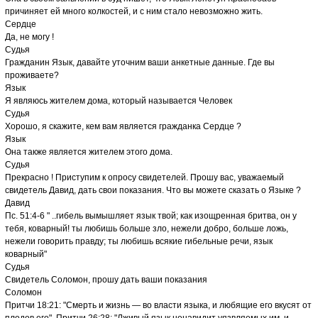
причиняет ей много колкостей, и с ним стало невозможно жить.
Сердце
Да, не могу !
Судья
Гражданин Язык, давайте уточним ваши анкетные данные. Где вы
проживаете?
Язык
Я являюсь жителем дома, который называется Человек
Судья
Хорошо, я скажите, кем вам является гражданка Сердце ?
Язык
Она также является жителем этого дома.
Судья
Прекрасно ! Приступим к опросу свидетелей. Прошу вас, уважаемый
свидетель Давид, дать свои показания. Что вы можете сказать о Языке ?
Давид
Пс. 51:4-6 " ..гибель вымышляет язык твой; как изощренная бритва, он у
тебя, коварный! ты любишь больше зло, нежели добро, больше ложь,
нежели говорить правду; ты любишь всякие гибельные речи, язык
коварный"
Судья
Свидетель Соломон, прошу дать ваши показания
Соломон
Притчи 18:21: "Смерть и жизнь — во власти языка, и любящие его вкусят от