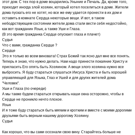
этот дом. С тех пор в доме воцарились Уныние и Печаль. Да, кроме того,
приходит иногда злой хозяин, который хотел поселиться в доме. Жители
дома пускать его не хотят, но все же ему удается пронести в их дом и
оставить в комнате Сердца некоторые вещи. И вот, в таком
небодрствующем состоянии жители дома стали вести себя недостойно,
как вот гражданин Язык, а также Уши и Глаза.
(В это время гражданка Сердце опускает глаза и плачет)
Судья
Что с вами, гражданка Сердце ?
Сердце
Это я только во всем виновата! Страх Божий так ясно дал мне все понять.
Теперь я знаю, что нужно делать. Нам надо принести покаяние Христу и
пригласить Его опять быть Хозяином. А вещи злого хозяина нужно все
выбросить. Я буду стараться слушаться Иисуса Христа и быть хорошей
управляющей для Языка, Глаз и Ушей и для других жителей дома
"Человек".
Уши и Глаза (по очереди)
А мы также будем стараться открывать наши окна осторожно, чтобы в
Сердце не проникло нечто плохое.
Язык
И я тоже буду стараться быть мягким и кротким и вместе с моими дорогими
друзьями быть верным нашему дорогому Хозяину.
Судья
Как хорошо, что вы сами осознали свою вину. Старайтесь больше не