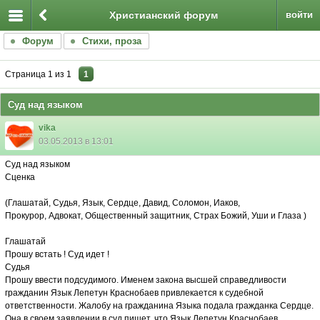
Христианский форум
войти
Форум
Стихи, проза
Страница
1
из
1
1
Суд над языком
vika
03.05.2013 в 13:01
Суд над языком
Сценка
(Глашатай, Судья, Язык, Сердце, Давид, Соломон, Иаков,
Прокурор, Адвокат, Общественный защитник, Страх Божий, Уши и Глаза )
Глашатай
Прошу встать ! Суд идет !
Судья
Прошу ввести подсудимого. Именем закона высшей справедливости
гражданин Язык Лепетун Краснобаев привлекается к судебной
ответственности. Жалобу на гражданина Языка подала гражданка Сердце.
Она в своем заявлении в суд пишет, что Язык Лепетун Краснобаев