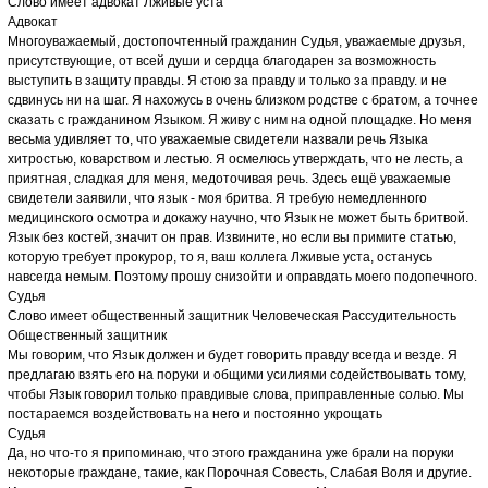
Слово имеет адвокат Лживые уста
Адвокат
Многоуважаемый, достопочтенный гражданин Судья, уважаемые друзья,
присутствующие, от всей души и сердца благодарен за возможность
выступить в защиту правды. Я стою за правду и только за правду. и не
сдвинусь ни на шаг. Я нахожусь в очень близком родстве с братом, а точнее
сказать с гражданином Языком. Я живу с ним на одной площадке. Но меня
весьма удивляет то, что уважаемые свидетели назвали речь Языка
хитростью, коварством и лестью. Я осмелюсь утверждать, что не лесть, а
приятная, сладкая для меня, медоточивая речь. Здесь ещё уважаемые
свидетели заявили, что язык - моя бритва. Я требую немедленного
медицинского осмотра и докажу научно, что Язык не может быть бритвой.
Язык без костей, значит он прав. Извините, но если вы примите статью,
которую требует прокурор, то я, ваш коллега Лживые уста, останусь
навсегда немым. Поэтому прошу снизойти и оправдать моего подопечного.
Судья
Слово имеет общественный защитник Человеческая Рассудительность
Общественный защитник
Мы говорим, что Язык должен и будет говорить правду всегда и везде. Я
предлагаю взять его на поруки и общими усилиями содействоывать тому,
чтобы Язык говорил только правдивые слова, приправленные солью. Мы
постараемся воздействовать на него и постоянно укрощать
Судья
Да, но что-то я припоминаю, что этого гражданина уже брали на поруки
некоторые граждане, такие, как Порочная Совесть, Слабая Воля и другие.