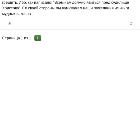
грешить. Ибо, как написано: "Всем нам должно явиться пред судилище
Христово". Со своей стороны мы вам скажем наши пожелания из книги
мудрых законов.
Страница
1
из
1
1