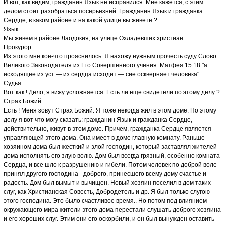
И вот, как видим, гражданин Язык не исправился. Мне кажется, с этим
делом стоит разобраться посерьезней. Гражданин Язык и гражданка
Сердце, в каком районе и на какой улице вы живете ?
Язык
Мы живем в районе Лаодокия, на улице Охладевших христиан.
Прокурор
Из этого мне кое-что прояснилось. Я нахожу нужным прочесть суду Слово
Великого Законодателя из Его Совершенного учения. Матфея 15:18 "а
исходящее из уст — из сердца исходит — сие оскверняет человека".
Судья
Вот как ! Дело, я вижу усложняется. Есть ли еще свидетели по этому делу ?
Страх Божий
Есть ! Меня зовут Страх Божий. Я тоже некогда жил в этом доме. По этому
делу я вот что могу сказать: гражданин Язык и гражданка Сердце,
действительно, живут в этом доме. Причем, гражданка Сердце является
управляющей этого дома. Она имеет в доме главную комнату. Раньше
хозяином дома был жесткий и злой господин, который заставлял жителей
дома исполнять его злую волю. Дом был всегда грязный, особенно комната
Сердца, и все шло к разрушению и гибели. Потом человек по доброй воле
принял другого господина - доброго, принесшего всему дому счастье и
радость. Дом был вымыт и вычищен. Новый хозяин поселил в дом таких
слуг, как Христианская Совесть, Добродетель и др. Я был только слугою
этого господина. Это было счастливое время.. Но потом под влиянием
окружающего мира жители этого дома перестали слушать доброго хозяина
и его хороших слуг. Этим они его оскорбили, и он был вынужден оставить