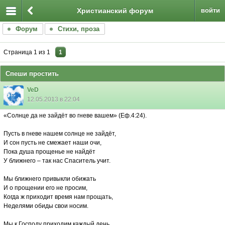
Христианский форум
войти
Форум
Стихи, проза
Страница
1
из
1
1
Спеши простить
VeD
12.05.2013 в 22:04
«Солнце да не зайдёт во гневе вашем» (Еф.4:24).
Пусть в гневе нашем солнце не зайдёт,
И сон пусть не смежает наши очи,
Пока душа прощенье не найдёт
У ближнего – так нас Спаситель учит.
Мы ближнего привыкли обижать
И о прощении его не просим,
Когда ж приходит время нам прощать,
Неделями обиды свои носим.
Мы к Господу приходим каждый день,