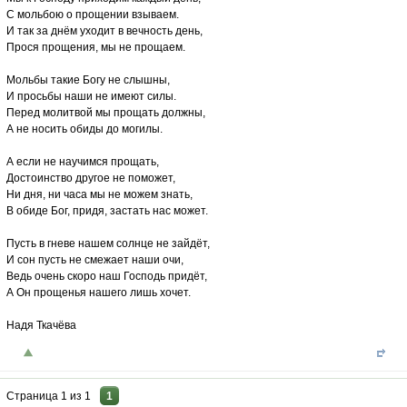
С мольбою о прощении взываем.
И так за днём уходит в вечность день,
Прося прощения, мы не прощаем.
Мольбы такие Богу не слышны,
И просьбы наши не имеют силы.
Перед молитвой мы прощать должны,
А не носить обиды до могилы.
А если не научимся прощать,
Достоинство другое не поможет,
Ни дня, ни часа мы не можем знать,
В обиде Бог, придя, застать нас может.
Пусть в гневе нашем солнце не зайдёт,
И сон пусть не смежает наши очи,
Ведь очень скоро наш Господь придёт,
А Он прощенья нашего лишь хочет.
Надя Ткачёва
Страница
1
из
1
1