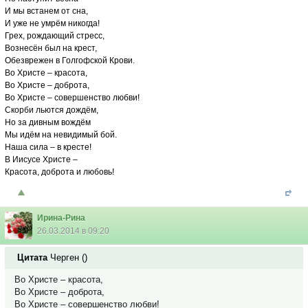
И мы встанем от сна,
И уже не умрём никогда!
Грех, рождающий стресс,
Вознесён был на крест,
Обезврежен в Голгофской Крови.
Во Христе – красота,
Во Христе – доброта,
Во Христе – совершенство любви!
Скорби льются дождём,
Но за дивным вождём
Мы идём на невидимый бой.
Наша сила – в кресте!
В Иисусе Христе –
Красота, доброта и любовь!
Ирина-Рина
26.03.2014 в 09:20
Цитата
Черген
(
)
Во Христе – красота,
Во Христе – доброта,
Во Христе – совершенство любви!