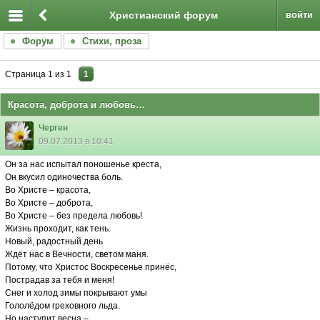
Христианский форум
войти
Форум
Стихи, проза
Страница
1
из
1
1
Красота, доброта и любовь…
Черген
09.07.2013 в 10:41
Он за нас испытал поношенье креста,
Он вкусил одиночества боль.
Во Христе – красота,
Во Христе – доброта,
Во Христе – без предела любовь!
Жизнь проходит, как тень.
Новый, радостный день
Ждёт нас в Вечности, светом маня.
Потому, что Христос Воскресенье принёс,
Пострадав за тебя и меня!
Снег и холод зимы покрывают умы
Гололёдом греховного льда.
Но наступит весна –