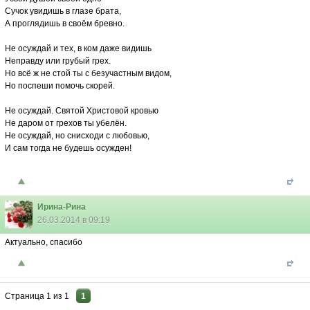
Сучок увидишь в глазе брата,
А проглядишь в своём бревно.
Не осуждай и тех, в ком даже видишь
Неправду или грубый грех.
Но всё ж не стой ты с безучастным видом,
Но поспеши помочь скорей.
Не осуждай. Святой Христовой кровью
Не даром от грехов ты убелён.
Не осуждай, но снисходи с любовью,
И сам тогда не будешь осужден!
Ирина-Рина
26.03.2014 в 09:19
Актуально, спасибо
Страница
1
из
1
1