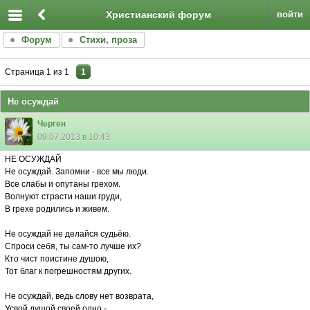
Христианский форум
войти
Форум
Стихи, проза
Страница
1
из
1
1
Не осуждай
Черген
09.07.2013 в 10:43
НЕ ОСУЖДАЙ
Не осуждай. Запомни - все мы люди.
Все слабы и опутаны грехом.
Волнуют страсти наши груди,
В грехе родились и живем.
Не осуждай не делайся судьёю.
Спроси себя, ты сам-то лучше их?
Кто чист поистине душою,
Тот благ к погрешностям других.
Не осуждай, ведь слову нет возврата,
Усвой душой своей одно -