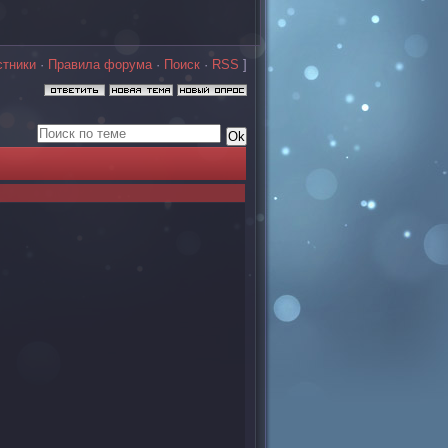
стники
·
Правила форума
·
Поиск
·
RSS
]