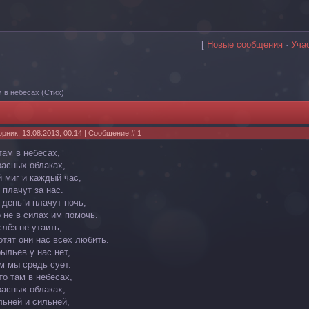
[
Новые сообщения
·
Уча
м в небесах
(Стих)
орник, 13.08.2013, 00:14 | Сообщение #
1
там в небесах,
расных облаках,
 миг и каждый час,
 плачут за нас.
 день и плачут ночь,
о не в силах им помочь.
лёз не утаить,
отят они нас всех любить.
ыльев у нас нет,
м мы средь сует.
то там в небесах,
расных облаках,
льней и сильней,