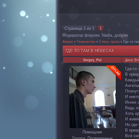
Страница
1
из
1
1
Модератор форума:
Nadia
,
добрая
Форум
»
Творчество
»
Стихи, проза
»
Где-то та
ГДЕ-ТО ТАМ В НЕБЕСАХ
Sergey_Pul
Дата: Вт
Где-то 
В прек
Каждый
Ангелы
Плачут
И никт
Ихних с
Ведь х
Хоть кр
И живё
Но где-
В прек
Помощник
Всё си
Группа: Проверенные