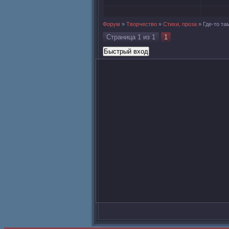
Форум
»
Творчество
»
Стихи, проза
»
Где-то та
Страница
1
из
1
1