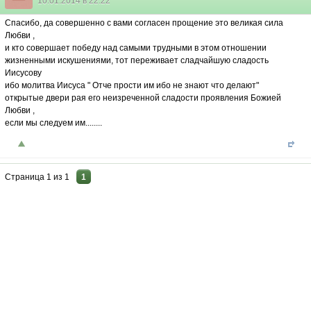
10.01.2014 в 22:22
Спасибо, да совершенно с вами согласен прощение это великая сила
Любви ,
и кто совершает победу над самыми трудными в этом отношении
жизненными искушениями, тот переживает сладчайшую сладость
Иисусову
ибо молитва Иисуса " Отче прости им ибо не знают что делают"
открытые двери рая его неизреченной сладости проявления Божией
Любви ,
если мы следуем им........
Страница
1
из
1
1