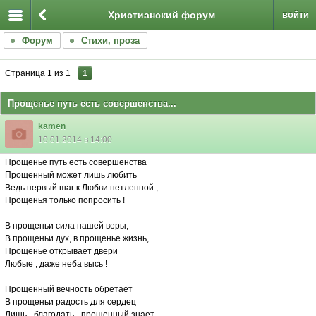
Христианский форум
войти
Форум
Стихи, проза
Страница
1
из
1
1
Прощенье путь есть совершенства...
kamen
10.01.2014 в 14:00
Прощенье путь есть совершенства
Прощенный может лишь любить
Ведь первый шаг к Любви нетленной ,-
Прощенья только попросить !
В прощеньи сила нашей веры,
В прощеньи дух, в прощенье жизнь,
Прощенье открывает двери
Любые , даже неба высь !
Прощенный вечность обретает
В прощеньи радость для сердец
Лишь,- благодать,- прощенный знает