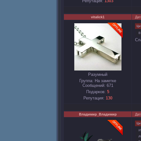
Репутация:
1303
vitalick1
Дат
Ци
В
Сл
Разумный
Группа: На заметке
Сообщений:
671
Подарков:
5
Репутация:
130
Владимир_Владимир
Дат
Ци
И
д