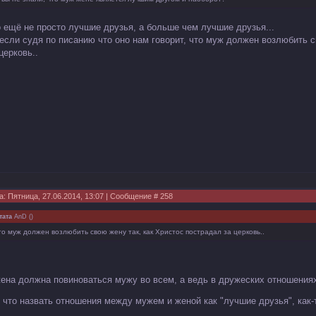
о ещё не просто лучшие друзья, а больше чем лучшие друзья...
 если судя по писанию что оно нам говорит, что муж должен возлюбить с
церковь..
а: Пятница, 27.06.2014, 13:07 | Сообщение #
258
тата
AnD
(
)
то муж должен возлюбить свою жену так, как Христос пострадал за церковь..
жена должна повиноваться мужу во всем, а ведь в дружеских отношения
к что назвать отношения между мужем и женой как "лучшие друзья", как-