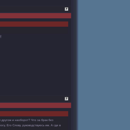
!
м другом и наоборот? Что за брак без
гу, Его Слову, руководствуюсь им. А где в