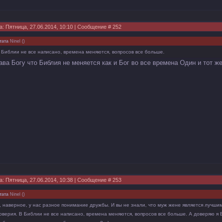
а: Пятница, 27.06.2014, 10:10 | Сообщение #
252
тата
Ninel
(
)
 Библии не все написано, времена меняются, вопросов все больше.
ава Богу что Библия не меняется как и Бог во все времена Один и тот же
а: Пятница, 27.06.2014, 10:38 | Сообщение #
253
тата
Ninel
(
)
, наверное, у нас разное понимание дружбы. И вы не знали, что муж жене является лучши
оверия. В Библии не все написано, времена меняются, вопросов все больше. А доверяю я Бо