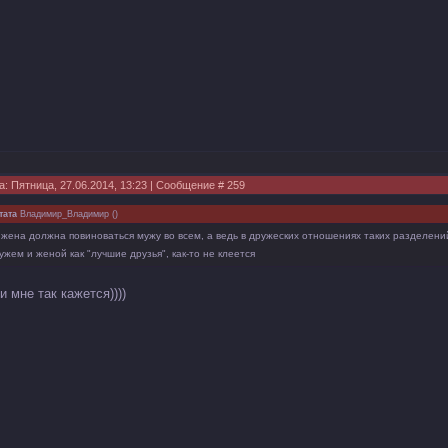
а: Пятница, 27.06.2014, 13:23 | Сообщение #
259
тата
Владимир_Владимир
(
)
 жена должна повиноваться мужу во всем, а ведь в дружеских отношениях таких разделени
ужем и женой как "лучшие друзья", как-то не клеется
и мне так кажется))))