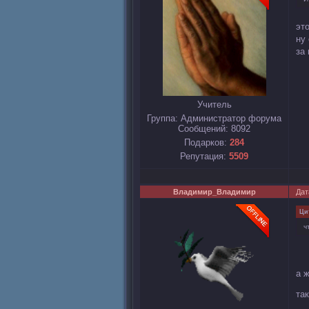
эт
ну
за 
Учитель
Группа: Администратор форума
Сообщений:
8092
Подарков:
284
Репутация:
5509
Владимир_Владимир
Дат
Ци
ч
а 
та