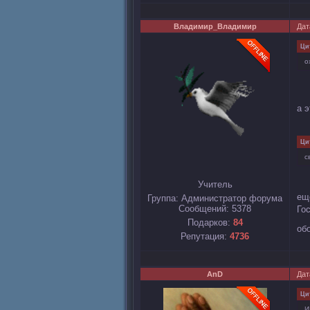
Владимир_Владимир
Дат
Ци
о
а 
Ци
с
Учитель
ещ
Группа: Администратор форума
Сообщений:
5378
Го
Подарков:
84
об
Репутация:
4736
AnD
Дат
Ци
И