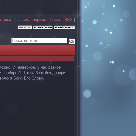
стники
·
Правила форума
·
Поиск
·
RSS
]
жно. И, наверное, у нас разное
 наоборот? Что за брак без доверия.
еряю я Богу, Его Слову,