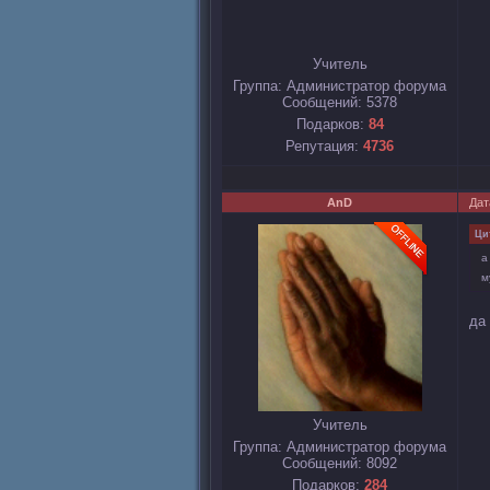
Учитель
Группа: Администратор форума
Сообщений:
5378
Подарков:
84
Репутация:
4736
AnD
Дат
Ци
а
м
да 
Учитель
Группа: Администратор форума
Сообщений:
8092
Подарков:
284