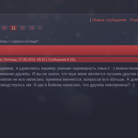
[
Новые сообщения
·
Уча
10
11
12
13
»
бовь с первого взгляда?
а: Пятница, 27.06.2014, 09:32 | Сообщение #
251
адимир, я удивляюсь вашему умению перевернуть смысл :-) можно=возмо
нимание дружбы. И вы не знали, что муж жене является лучшим другом и
Библии не все написано, времена меняются, вопросов все больше. А дов
ководствуюсь им. А где в Библии написано, что дружба невозможна? :-)