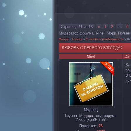
Страница
11
из
13
«
1
2
…
9
Модератор форума:
Ninel
,
Мэри_Попинс
Форум
»
Семья
»
О любви и влюбленности
»
Лю
ЛЮБОВЬ С ПЕРВОГО ВЗГЛЯДА?
Ninel
Дат
Вл
по
В 
ру
Мудрец
Группа: Модераторы форума
Сообщений:
1180
Подарков:
73