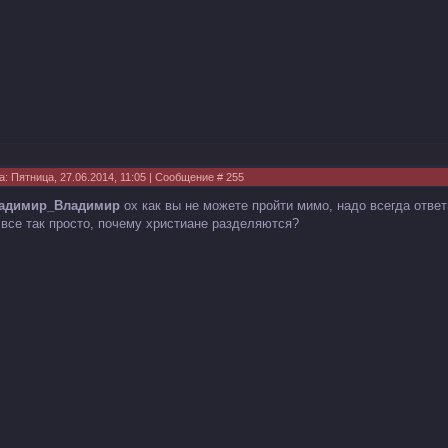
а: Пятница, 27.06.2014, 11:05 | Сообщение #
255
адимир_Владимир
ох как вы не можете пройти мимо, надо всегда ответ
 все так просто, почему христиане разделяются?