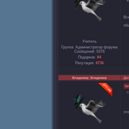
Б
Вс
об
Учитель
Группа: Администратор форума
Сообщений:
5378
Подарков:
84
Репутация:
4736
Владимир_Владимир
Дат
Ци
С
эт