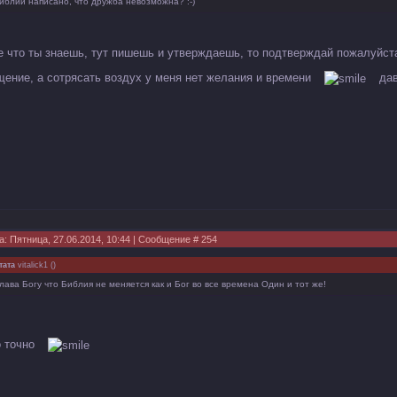
иблии написано, что дружба невозможна? :-)
е что ты знаешь, тут пишешь и утверждаешь, то подтверждай пожалуйста
щение, а сотрясать воздух у меня нет желания и времени
дав
а: Пятница, 27.06.2014, 10:44 | Сообщение #
254
тата
vitalick1
(
)
лава Богу что Библия не меняется как и Бог во все времена Один и тот же!
о точно