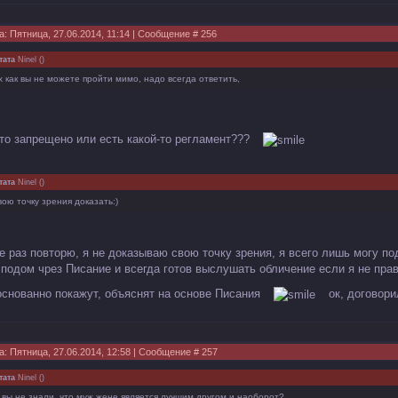
а: Пятница, 27.06.2014, 11:14 | Сообщение #
256
тата
Ninel
(
)
х как вы не можете пройти мимо, надо всегда ответить,
это запрещено или есть какой-то регламент???
тата
Ninel
(
)
вою точку зрения доказать:)
е раз повторю, я не доказываю свою точку зрения, я всего лишь могу по
сподом чрез Писание и всегда готов выслушать обличение если я не прав
основанно покажут, объяснят на основе Писания
ок, договор
а: Пятница, 27.06.2014, 12:58 | Сообщение #
257
тата
Ninel
(
)
 вы не знали, что муж жене является лучшим другом и наоборот?