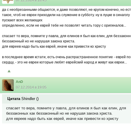
07.12.2014 в 18:45
да с необрезанными общаются, и даже позволяют, не кругом конечно, но ест
такое, чтоб не евреи приходили на служение в субботу. ну в луцке в синагогу
пускают всех желающих
определенно, если не еврей тебе не позволят читать тору с оригиналов...
спасает то вера, помните у павла, для елинов я был как елин, для беззаконн
беззаконный но не нарушая закона христа.
для евреев надо быть как еврей, иначе как привести ко христу
в последнее время кстати, есть очень распрастраненное понятие - еврей по
сердцу, - это не евреи которые любят еврейский народ и живут как евреи...
AnD
07.12.2014 в 19:05
Цитата
Shindler
(
)
спасает то вера, помните у павла, для елинов я был как елин, для
беззаконных как беззаконный но не нарушая закона христа.
для евреев надо быть как еврей, иначе как привести ко христу