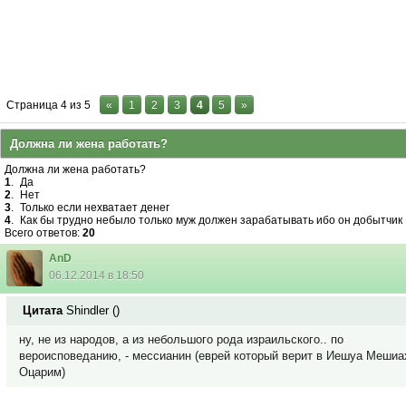
Страница
4
из
5
«
1
2
3
4
5
»
Должна ли жена работать?
Должна ли жена работать?
1
.
Да
2
.
Нет
3
.
Только если нехватает денег
4
.
Как бы трудно небыло только муж должен зарабатывать ибо он добытчик
Всего ответов:
20
AnD
06.12.2014 в 18:50
Цитата
Shindler
(
)
ну, не из народов, а из небольшого рода израильского.. по
вероисповеданию, - мессианин (еврей который верит в Иешуа Мешиа
Оцарим)