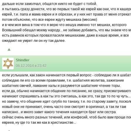
дальше если замолчал, общатся никто не будет с тобой.
я пытаюсь сразу донести, что во первых такой же еврей как они, что я каше
еврей, т.е. папа и мама евреи и я обрезан, и у них нет права от меня отрека
потом объясняю, что все евреи ждуту мешиаха (мессию)
и в чем моя вина в том что я верю что иешуа именно тот мешиах, которого
Всевышний обещал моему народу... не забваю добавить, что мы знаем что м
есть равинов которых провазгласили мешиахами, даже в наше время, и все
ожидают не умрет ли он ну так далее.
Shindler
06.12.2014 в 23:42
если услышали, как закон начинается первый вопрос - соблюдаю ли я шабат,
соблюдаю ли его со всеми правилами, т.е. шабатняя молитва, зажигание
шабатних свечей, ламание халы и разумеется шабатние чтение торы.
если да, обычно начинается общение по писанию, не сразу, присматривают
начинают спрашивать а как ты это считаешь, а как это, так где то по чу чуть...
но замечу, что общение идет сугубо по танаху, т.е. по старому завету, поскол
новый они не приниают, очень часто они смотрят в оригинал, а так ли там
написано.. и много завит какого течения находится брат или сестра
сейчас очень много разных течений, или конфесий, чтоб было вам проще по
евреев, ну где то так же как в христианстве...