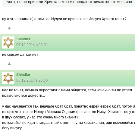
Бога, но не приняли Христа в многих вещах отличаются от мессиан..
ну я это понимаю) а там вас Иудеи не принявшие Иисуса Христа гонят?
Shindler
06.12.2014 в 23:31
не совсем да, как нет
Shindler
06.12.2014 в 23:36
нас не гонят, обычно перестают с нами общатся, если конечно ты не успел
правильно все донести...
у нас начинается так, вначале брат брат, понятно еврей еврею брат, потом 
говорю что верю в Иешуа Мешиах Оцарим (по вашеме Иисус Христос, но у ва
в двух словах, у нас это очень много значит)
потом обычно идет стандартный ответ, - ну ты христианин, иди поклоняйся 
богу иисусу...