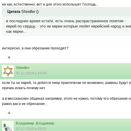
ни как, естественно, вот и для этого использует Господь...
Цитата
Shindler
(
)
в последнее время кстати, есть очень распрастраненное понятие -
еврей по сердцу, - это не евреи которые любят еврейский народ и жи
как евреи...
интересно, а они обрезание проходят?
Shindler
07.12.2014 в 19:30
если ты не еврей, то добится гиюр практически не возможно, равины будут к
причин искать почему нет.
а в мессианских общинах например, этого не нужно, потому что обрезание н
равно как и не обрезание...
Владимир_Владимир
07.12.2014 в 19:55