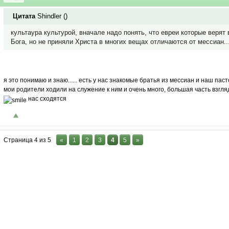
Цитата
Shindler
(
)
культаура культурой, вначале надо понять, что евреи которые верят 
Бога, но не приняли Христа в многих вещах отличаются от мессиан..
я это понимаю и знаю...... есть у нас знакомые братья из мессиан и наш паст
мои родители ходили на служение к ним и очень много, большая часть взгля
нас сходятся
Страница
4
из
5
«
1
2
3
4
5
»