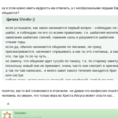
ну в этом нужно иметь мудрость как отвечать, а с необрезанными людьми Е
общаются?
Цитата
Shindler
(
)
если услышали, как закон начинается первый вопрос - соблюдаю ли 
шабат, и соблюдаю ли его со всеми правилами, т.е. шабатняя молитв
зажигание шабатних свечей, ламание халы и разумеется шабатние
чтение торы.
если да, обычно начинается общение по писанию, не сразу,
присматриваются, начинают спрашивать а как ты это считаешь, а как
это, так где то по чу чуть...
но замечу, что общение идет сугубо по танаху, т.е. по старому завету
поскольку новый они не приниают, очень часто они смотрят в оригин
а так ли там написано.. и много завит какого течения находится брат
или сестра
сейчас очень много разных течений, или конфесий, чтоб было вам
проще понять у евреев, ну где то так же как в христианстве...
понятно, как то всё сложновато в этом всем.. не думаю что конфессия спасёт
человека, но уверен, что только вера во Христа Иисуса может спасти нас...
Shindler