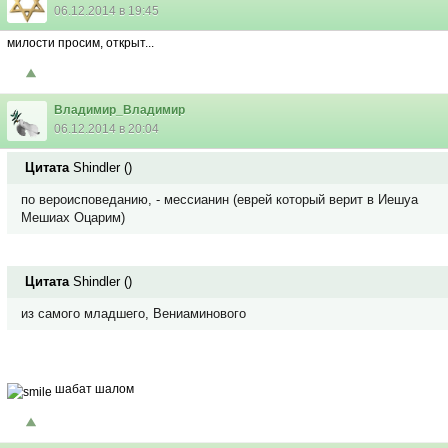
06.12.2014 в 19:45
милости просим, открыт...
Владимир_Владимир
06.12.2014 в 20:04
Цитата
Shindler
(
)
по вероисповеданию, - мессианин (еврей который верит в Иешуа
Мешиах Оцарим)
Цитата
Shindler
(
)
из самого младшего, Вениаминового
шабат шалом