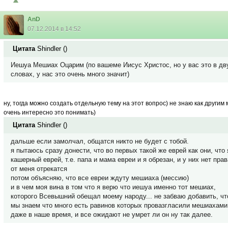
AnD
07.12.2014 в 14:52
Цитата
Shindler
(
)
Иешуа Мешиах Оцарим (по вашеме Иисус Христос, но у вас это в дв
словах, у нас это очень много значит)
ну, тогда можно создать отдельную тему на этот вопрос) не знаю как другим
очень интересно это понимать)
Цитата
Shindler
(
)
дальше если замолчал, общатся никто не будет с тобой.
я пытаюсь сразу донести, что во первых такой же еврей как они, что 
кашерный еврей, т.е. папа и мама евреи и я обрезан, и у них нет прав
от меня отрекатся
потом объясняю, что все евреи ждуту мешиаха (мессию)
и в чем моя вина в том что я верю что иешуа именно тот мешиах,
которого Всевышний обещал моему народу... не забваю добавить, чт
мы знаем что много есть равинов которых провазгласили мешиахами
даже в наше время, и все ожидают не умрет ли он ну так далее.