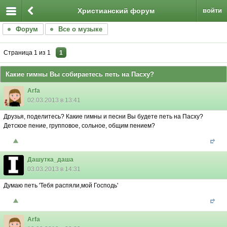
Христианский форум
войти
Форум
Все о музыке
Страница
1
из
1
1
Какие гимны Вы собираетесь петь на Пасху?
Arfa
02.03.2013 в 13:41
Друзья, поделитесь? Какие гимны и песни Вы будете петь на Пасху?
Детское пение, групповое, сольное, общим пением?
Дашутка_даша
03.03.2013 в 14:31
Думаю петь 'Тебя распяли,мой Господь'
Arfa