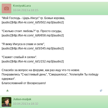
KostyukLara
10.04.2013 в 18:15
"Мой Господь - Царь Иисус" гр. Божья коровка,
[audio2]http://fon-ki.com/_ld/5/502.mp3[/audio2]
"Сколько стоит любовь?" гр. Просто сосуды,
[audio2]http://fon-ki.com/_ld/6/658.mp3[/audio2]
"Я вижу Иисуса в славе и силе",
[audio2]http://fon-ki.com/_ld/3/345.mp3[/audio2]
"Скажет слабый я силен".
[audio2]http://fon-ki.com/_ld/1/152.mp3[/audio2]
Спасибо за вопрос на форуме, как раз ищу что-то новое.
Понравились "Счастливый день", "Свершилось", "Аллилуйя Ты победу
одержал".
Благословений от Воскресшего!
Julian-maljuk
10.04.2013 в 18:32