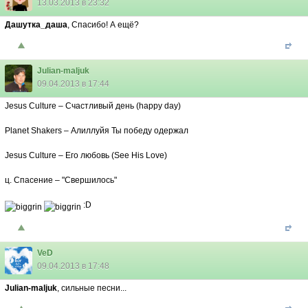
13.03.2013 в 23:32
Дашутка_даша
, Спасибо! А ещё?
Julian-maljuk
09.04.2013 в 17:44
Jesus Culture – Счастливый день (happy day)
Planet Shakers – Алиллуйя Ты победу одержал
Jesus Culture – Его любовь (See His Love)
ц. Спасение – "Свершилось"
:D
VeD
09.04.2013 в 17:48
Julian-maljuk
, сильные песни...