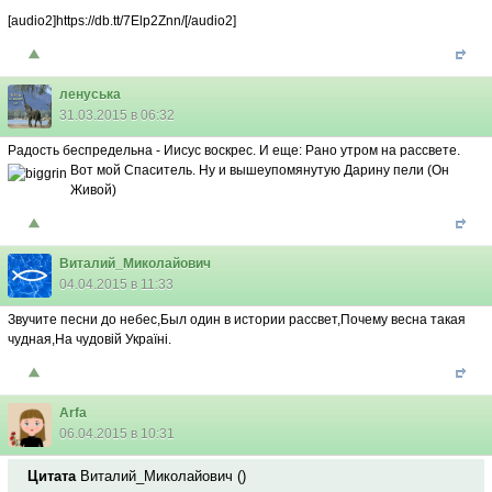
[audio2]https://db.tt/7Elp2Znn/[/audio2]
ленуська
31.03.2015 в 06:32
Радость беспредельна - Иисус воскрес. И еще: Рано утром на рассвете.
Вот мой Спаситель. Ну и вышеупомянутую Дарину пели (Он
Живой)
Виталий_Миколайович
04.04.2015 в 11:33
Звучите песни до небес,Был один в истории рассвет,Почему весна такая
чудная,На чудовій Україні.
Arfa
06.04.2015 в 10:31
Цитата
Виталий_Миколайович
(
)