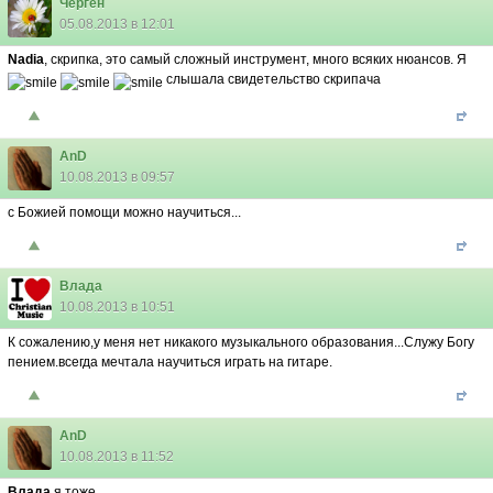
Черген
05.08.2013 в 12:01
Nadia
, скрипка, это самый сложный инструмент, много всяких нюансов. Я
слышала свидетельство скрипача
AnD
10.08.2013 в 09:57
с Божией помощи можно научиться...
Влада
10.08.2013 в 10:51
К сожалению,у меня нет никакого музыкального образования...Служу Богу
пением.всегда мечтала научиться играть на гитаре.
AnD
10.08.2013 в 11:52
Влада
я тоже...