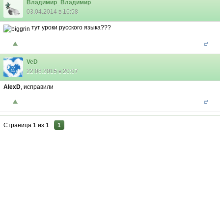
Владимир_Владимир
03.04.2014 в 16:58
тут уроки русского языка???
VeD
22.08.2015 в 20:07
AlexD
, исправили
Страница
1
из
1
1