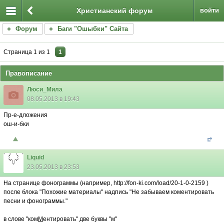
Христианский форум
войти
Форум
Баги "Ошыбки" Сайта
Страница
1
из
1
1
Правописание
Люси_Мила
08.05.2013 в 19:43
Пр-е-дложения
ош-и-бки
Liquid
23.05.2013 в 23:53
На странице фонограммы (например, http://fon-ki.com/load/20-1-0-2159 )
после блока "Похожие материалы" надпись "Не забываем коментировать
песни и фонограммы."
в слове "ком
М
ентировать" две буквы "м"