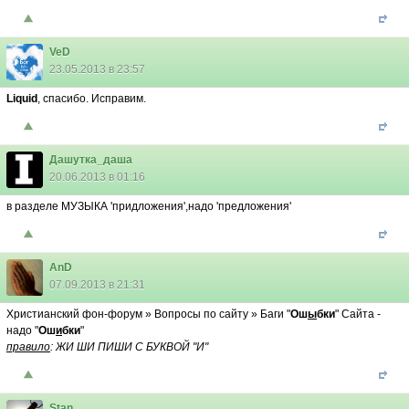
VeD
23.05.2013 в 23:57
Liquid
, спасибо. Исправим.
Дашутка_даша
20.06.2013 в 01:16
в разделе МУЗЫКА 'придложения',надо 'предложения'
AnD
07.09.2013 в 21:31
Христианский фон-форум » Вопросы по сайту » Баги "
Ош
ы
бки
" Сайта -
надо "
Ош
и
бки
"
правило
:
ЖИ ШИ ПИШИ С БУКВОЙ "И"
Stan