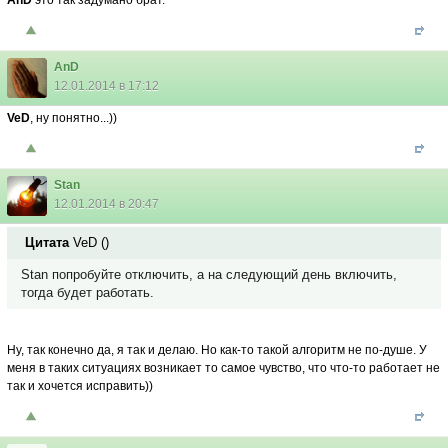
AnD
это так задумано брат.
AnD
12.01.2014 в 17:12
VeD
, ну понятно...))
Stan
12.01.2014 в 20:47
Цитата
VeD
(
)
Stan попробуйте отключить, а на следующий день включить,
тогда будет работать.
Ну, так конечно да, я так и делаю. Но как-то такой алгоритм не по-душе. У
меня в таких ситуациях возникает то самое чувство, что что-то работает не
так и хочется исправить))