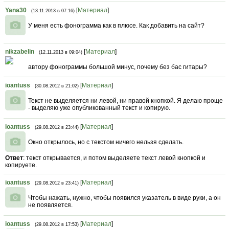
Yana30
[
Материал
]
(13.11.2013 в 07:16)
У меня есть фонограмма как в плюсе. Как добавить на сайт?
nikzabelin
[
Материал
]
(12.11.2013 в 09:04)
автору фонограммы большой минус, почему без бас гитары?
ioantuss
[
Материал
]
(30.08.2012 в 21:02)
Текст не выделяется ни левой, ни правой кнопкой. Я делаю проще
- выделяю уже опубликованный текст и копирую.
ioantuss
[
Материал
]
(29.08.2012 в 23:44)
Окно открылось, но с текстом ничего нельзя сделать.
Ответ
: текст открывается, и потом выделяете текст левой кнопкой и
копируете.
ioantuss
[
Материал
]
(29.08.2012 в 23:41)
Чтобы нажать, нужно, чтобы появился указатель в виде руки, а он
не появляется.
ioantuss
[
Материал
]
(29.08.2012 в 17:53)