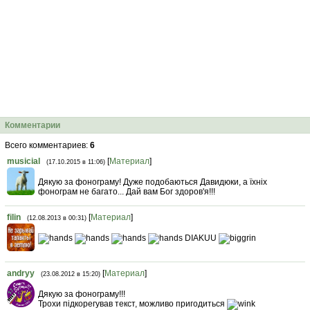
Комментарии
Всего комментариев
:
6
musicial
[
Материал
]
(17.10.2015 в 11:06)
Дякую за фонограму! Дуже подобаються Давидюки, а їхніх
фонограм не багато... Дай вам Бог здоров'я!!!
filin
[
Материал
]
(12.08.2013 в 00:31)
DIAKUU
andryy
[
Материал
]
(23.08.2012 в 15:20)
Дякую за фонограму!!!
Трохи підкорегував текст, можливо пригодиться