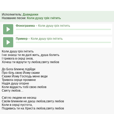
Исполнитель:
Давидюки
Название песни:
Коли душу гріх гнітить
Фонограмма
– Коли душу гріх гнітить
Пример
– Коли душу гріх гнітить
Коли душу гріх гнітить
І не знаєш ти як далі жить, душа болить
І тривога в серці знов,
Хочеш ти відчути ту любов,святу любов
До Бога ближче підійди
Про біль свою Йому скажи
Скажи Йому Господь мене веди
Тривога серце промине
Надія душу огорне
Коли віддасть тобі свою любов
Святу любов…
Світло людям не несеш
Своїм ближнім не даєш любов,святу любов
Коли в серці пустота,
Подивись ти на Христа любов,святу любов