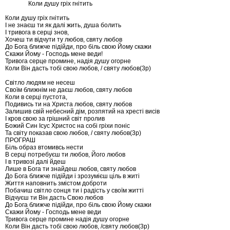
Коли душу гріх гнітить
Коли душу гріх гнітить
І не знаєш ти як далі жить, душа болить
І тривога в серці знов,
Хочеш ти відчути ту любов, святу любов
До Бога ближче підійди, про біль свою Йому скажи
Скажи Йому - Господь мене веди!
Тривога серце промине, надія душу огорне
Коли Він дасть тобі свою любов, / святу любов(3р)
Світло людям не несеш
Своїм ближнім не даєш любов, святу любов
Коли в серці пустота,
Подивись ти на Христа любов, святу любов
Залишив свій небесний дім, розпятий на хресті висів
І кров свою за грішний світ пролив
Божий Син Ісус Христос на собі гріхи поніс
Та світу показав свою любов, / святу любов(3р)
ПРОГРАШ
Біль образ втомивсь нести
В серці потребуєш ти любов, Його любов
І в тривозі далі йдеш
Лише в Бога ти знайдеш любов, святу любов
До Бога ближче підійди і зрозумієш ціль в житі
Життя наповнить змістом доброти
Побачиш світло сонця ти і радість у своїм житті
Відчуєш ти Він дасть Свою любов
До Бога ближче підійди, про біль свою Йому скажи
Скажи Йому - Господь мене веди
Тривога серце промине надія душу огорне
Коли Він дасть тобі свою любов, /святу любов(3р)