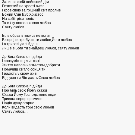
Залишив свій небесний дім
Розпятий на хресті висів
І кров свою за грішний світ пролив
Божий Син Ісус Христос
На собі гріхи поніс
Та світу показав свою любов
Святу любов…
Біль образ втомись не встиг
В серці потребуєш ти любов,Його любов
І в тривозі далі йдеш
Лише в Бога ти знайдеш любов, святу любов
До Бога ближче підійди
І зрозумієш ціль в житі
Життя наповнив змістом доброти
Побачиш світло сонця ти
І радість у своїм житі
Відчуєш ти Він дасть Свою любов
До Бога ближче підійди
Про біль свою Йому скажи
Скажи Йому Господь мене веди
Тривога серце промине
Надія душу огорне
Коли видасть тобі свою любов
Святу любов…