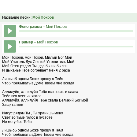
Название песни:
Мой Покров
Фонограмма
– Мой Покров
Пример
– Мой Покров
Мой Покров, мой Покой, Милый Бог Мой
Мой Учитель Дух Святой Утешитель Мой
Мой Отец рядом Ты , где бы ни был я
И дыханье Твое согревает меня 2 раза
Лишь об одном Боже прошу я Тебя
Чтоб пребывать в Доме Твоем мне всегда
Аллилуйя, аллилуйя Тебе вся честь и слава
Тебе вся честь и хвала
Аллилуйя, аллилуйя Тебе хвала Великий Бог мой
Защита моя
Иисус рядом Ты , Ты хранишь меня
Свет во тьме голос в пустоте
Не могу без Тебя
Лишь об одном Боже прошу я Тебя
Чтоб пребывать вДоме Твоем мне всегда