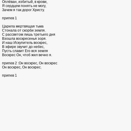
Оплёван, избитый, в крови,
Я сердцем понять не могу,
Зачем я так дорог Христу.
припев 1
Царила мертвящая тьма
Стонала от скорби земля.
С рассветом лишь третьего дня
Взошла воскресенья зоря.
И наш Искупитель воскрес,
В эфире звучит до небес,
Пусть славит Его вся земля
Воскрес Он, чтоб жил вечно я.
припев 2 :Он воскрес, Он воскрес
Он воскрес, Он воскрес.
припев 1