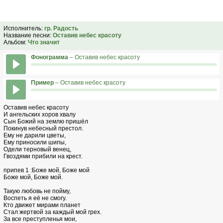
Исполнитель:
гр. Радость
Название песни:
Оставив небес красоту
Альбом:
Что значит
Фонограмма
– Оставив небес красоту
Пример
– Оставив небес красоту
Оставив небес красоту
И ангельских хоров хвалу
Сын Божий на землю пришёл
Покинув небесный престол.
Ему не дарили цветы,
Ему приносили шипы,
Одели терновый венец,
Гвоздями прибили на крест.
припев 1 :Боже мой, Боже мой
Боже мой, Боже мой.
Такую любовь не пойму,
Воспеть я её не смогу.
Кто движет мирами планет
Стал жертвой за каждый мой грех.
За все преступленья мои,