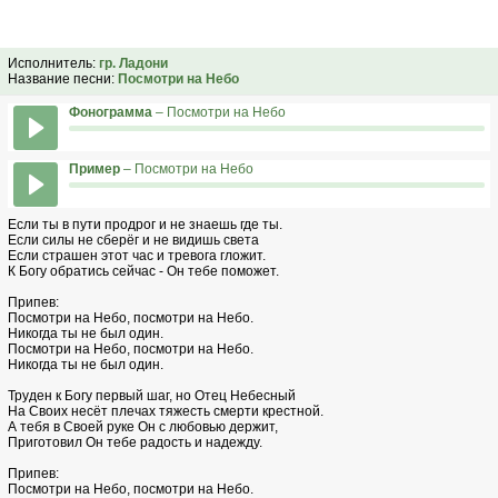
Исполнитель:
гр. Ладони
Название песни:
Посмотри на Небо
Фонограмма
– Посмотри на Небо
Пример
– Посмотри на Небо
Если ты в пути продрог и не знаешь где ты.
Если силы не сберёг и не видишь света
Если страшен этот час и тревога гложит.
К Богу обратись сейчас - Он тебе поможет.
Припев:
Посмотри на Небо, посмотри на Небо.
Никогда ты не был один.
Посмотри на Небо, посмотри на Небо.
Никогда ты не был один.
Труден к Богу первый шаг, но Отец Небесный
На Своих несёт плечах тяжесть смерти крестной.
А тебя в Своей руке Он с любовью держит,
Приготовил Он тебе радость и надежду.
Припев:
Посмотри на Небо, посмотри на Небо.