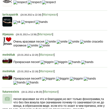
larisapatrik
[
Материал
]
(24.04.2013 в 22:34)
Иришка
[
Материал
]
(24.01.2013 в 13:56)
Очень красивая песня
спасибо
огромное
melni4uk
[
Материал
]
(23.01.2013 в 22:20)
Прекрасная песня!
melni4uk
[
Материал
]
(23.01.2013 в 22:18)
Прекрасная песня!!!
futureexists
[
Материал
]
(18.11.2012 в 06:20)
песня красивая за что и благодарю,но вот только фонограмма,та
что без бек вокала при скачивание почему-то закачивается не до
конца, в обрезанном виде. если кто-то знает в чем причина, или у