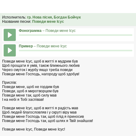
Исполнитель:
гр. Нова пісня, Богдан Бойчук
Название песни:
Поведи мене Ісус
Фонограмма
– Поведи мене Ісус
Пример
– Поведи мене Ісус
Поведи мене Ісус, щоб в житті я мудрим був
Щоб прощати я умів, також ближнього любив
Через смуток і журбу якщо треба поведи
Поведи мене Господь, нагороду щоб здобув!
Приспів:
Поведи мене, щоб не гордим був
Поведи, щоб я миротворцем був
Поведи мене так, щоб силу мав
І на небі я Тобі заспівав!
Поведи мене Ісус, щоб в житті я радість мав
Щоб людей благословляв і у скруті віру мав
Поведи мене Господь так, щоб плід я приносив
Поведи мене Господь так, щоб шлях я Твій знайшов!
Поведи мене Ісус, Поведи мене Ісус!