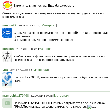
Замечательная песня... Еще бы аккорды...
Ответ
: аккорды можно посмотреть нажав на кнопку аккорды к песне под
кнопками скачать.
musina79
[
Материал
]
(02.03.2015 в 16:05)
Спасибо, на женское служение песня подойдёт и братьев не надо
привлекать.
Огромное спасибо, фонограмма хорошая.
deniben
[
Материал
]
(23.01.2015 в 16:22)
Чтобы скачать фонограмму, кликните правой кнопкой мышки по
ссылке скачать, и выберите сохранить как.
VeD
[
Материал
]
(02.10.2014 в 08:30)
mamoshka270408, зажмине кнопку альт и попробуйте еще раз так
скачать.
mamoshka270408
[
Материал
]
(02.10.2014 в 00:23)
Нажимаю СКАЧАТЬ ФОНОГРАММУ.открывается песня с кнопкой
ПЛАЙ.Проигрывается фонограмма,но не качается.