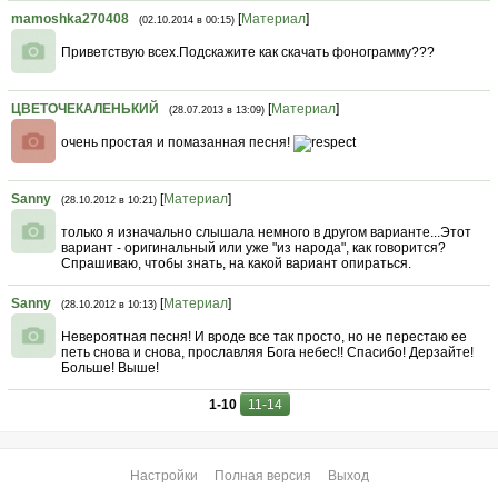
mamoshka270408
[
Материал
]
(02.10.2014 в 00:15)
Приветствую всех.Подскажите как скачать фонограмму???
ЦВЕТОЧЕКАЛЕНЬКИЙ
[
Материал
]
(28.07.2013 в 13:09)
очень простая и помазанная песня!
Sanny
[
Материал
]
(28.10.2012 в 10:21)
только я изначально слышала немного в другом варианте...Этот
вариант - оригинальный или уже "из народа", как говорится?
Спрашиваю, чтобы знать, на какой вариант опираться.
Sanny
[
Материал
]
(28.10.2012 в 10:13)
Невероятная песня! И вроде все так просто, но не перестаю ее
петь снова и снова, прославляя Бога небес!! Спасибо! Дерзайте!
Больше! Выше!
1-10
11-14
Настройки
Полная версия
Выход