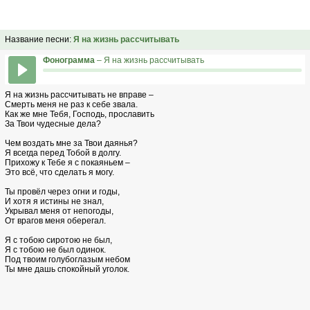
Название песни:
Я на жизнь рассчитывать
Фонограмма
– Я на жизнь рассчитывать
Я на жизнь рассчитывать не вправе –
Смерть меня не раз к себе звала.
Как же мне Тебя, Господь, прославить
За Твои чудесные дела?
Чем воздать мне за Твои даянья?
Я всегда перед Тобой в долгу.
Прихожу к Тебе я с покаяньем –
Это всё, что сделать я могу.
Ты провёл через огни и годы,
И хотя я истины не знал,
Укрывал меня от непогоды,
От врагов меня оберегал.
Я с тобою сиротою не был,
Я с тобою не был одинок.
Под твоим голубоглазым небом
Ты мне дашь спокойный уголок.