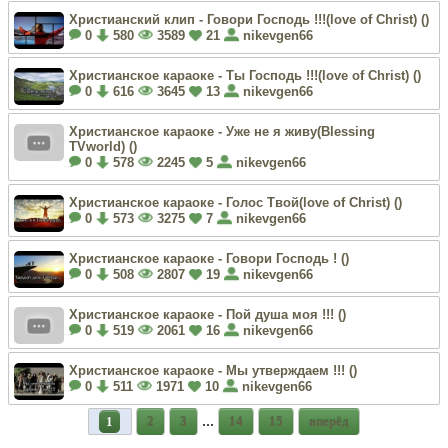
Христианский клип - Говори Господь !!!(love of Christ) (
)
0
580
3589
21
nikevgen66
Христианское караоке - Ты Господь !!!(love of Christ) (
)
0
616
3645
13
nikevgen66
Христианское караоке - Уже не я живу(Blessing
TVworld) (
)
0
578
2245
5
nikevgen66
Христианское караоке - Голос Твой(love of Christ) (
)
0
573
3275
7
nikevgen66
Христианское караоке - Говори Господь ! (
)
0
508
2807
19
nikevgen66
Христианское караоке - Пой душа моя !!! (
)
0
519
2061
16
nikevgen66
Христианское караоке - Мы утверждаем !!! (
)
0
511
1971
10
nikevgen66
...
1
2
3
14
15
вперёд