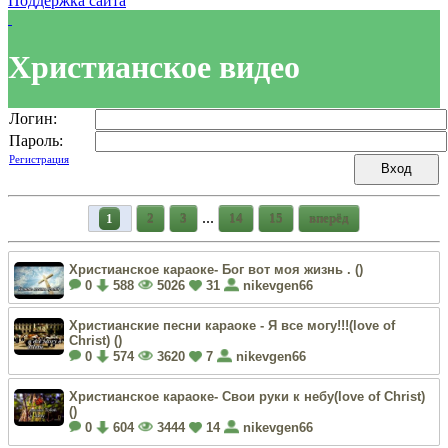
Поддержка сайта
Христианское видео
Логин:
Пароль:
Регистрация
...
1
2
3
14
15
вперёд
Христианское караоке- Бог вот моя жизнь . (
)
0
588
5026
31
nikevgen66
Христианские песни караоке - Я все могу!!!(love of
Christ) (
)
0
574
3620
7
nikevgen66
Христианское караоке- Свои руки к небу(love of Christ)
(
)
0
604
3444
14
nikevgen66