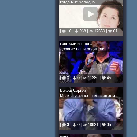
когда мне холодно
|
16 |
968 |
17650 |
61
Григорий и Елена
Дорогие наши родители
|
3 |
0 |
11380 |
45
Бекеш Сергей
Мрак сгустился над всей землёй
|
3 |
0 |
10921 |
35