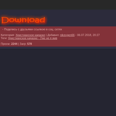
- Поделись с друзьями ссылкою в соц. сетях
Категория
:
Христианское караоке
|
Добавил
:
nikevgen66
- 06.07.2018, 20:27
Теги
:
Христианское караоке - Уже не я жив
Просм
:
2244
|
Загр
:
578