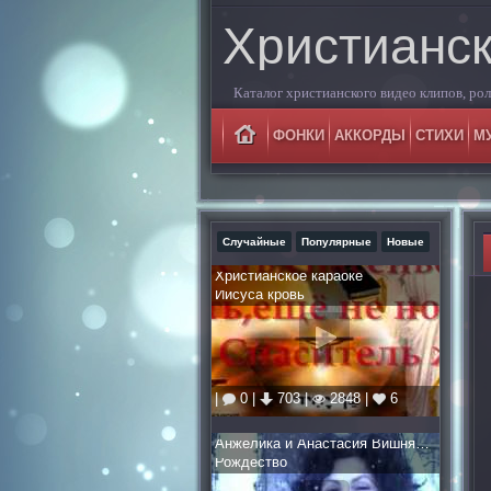
Христианс
Каталог христианского видео клипов, роли
ФОНКИ
АККОРДЫ
СТИХИ
М
Случайные
Популярные
Новые
Христианское караоке
Иисуса кровь
|
0 |
703 |
2848 |
6
Анжелика и Анастасия Вишня. авторы: Татьяна и Игорь Ворона
Рождество