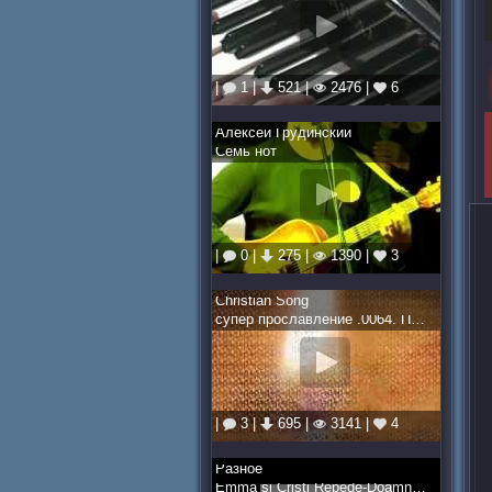
|
1 |
521 |
2476 |
6
Алексей Грудинский
Семь нот
|
0 |
275 |
1390 |
3
Christian Song
супер прославление .0064. Посмотри на крест
|
3 |
695 |
3141 |
4
Разное
Emma si Cristi Repede-Doamne,Iti multumesc nespus