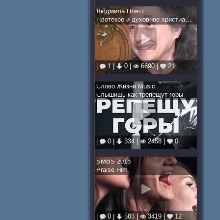
Людмила Плетт
Плотское и духовное христианство
|
1 |
0 |
6690 |
21
Слово Жизни Music
Слышишь как трепещут горы
|
0 |
334 |
2458 |
0
SMBS 2018
Praise Him
|
0 |
583 |
3419 |
12