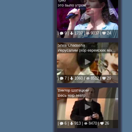
трио
это было утром
|
9 |
1737 |
9037 |
24
Shira Chadasha
Иерусалим (хор еврейских мальчиков)
|
7 |
1060 |
8512 |
29
Виктор Шатецкий
Весь мир театр
|
6 |
913 |
8470 |
26