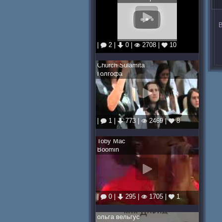
В
|
2 |
0 |
2708 |
10
Church Sulamita
Голгофа
|
1 |
773 |
2469 |
8
Toby Mac
Boomin
|
0 |
295 |
1705 |
1
ольга вельгус