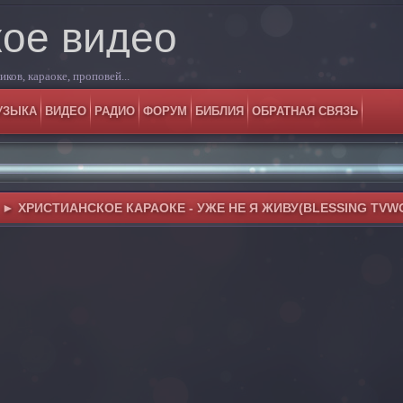
кое видео
ков, караоке, проповей...
УЗЫКА
ВИДЕО
РАДИО
ФОРУМ
БИБЛИЯ
ОБРАТНАЯ СВЯЗЬ
► ХРИСТИАНСКОЕ КАРАОКЕ - УЖЕ НЕ Я ЖИВУ(BLESSING TVW