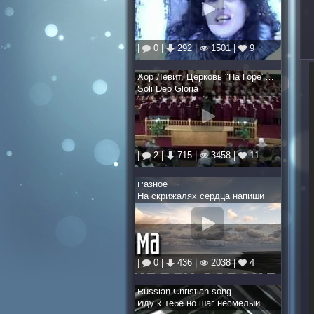
|
0 |
292 |
1501 |
9
Хор Левит. Церковь "На Горе" г. Спокен
Soli Deo Gloria
|
2 |
715 |
3458 |
11
Разное
На скрижалях сердца напиши
|
0 |
436 |
2038 |
4
Russian Christian song
Иду к Тебе но шаг несмелый