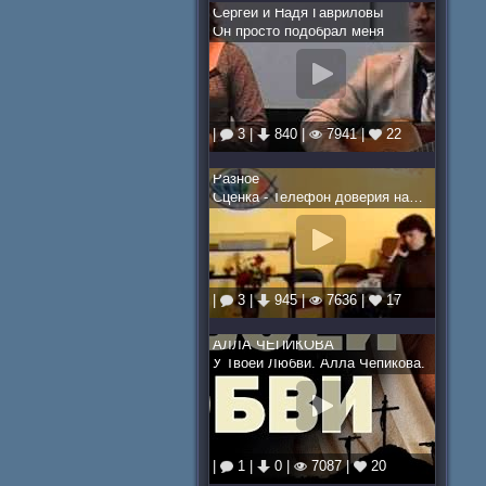
Cергей и Надя Гавриловы
Он просто подобрал меня
|
3 |
840 |
7941 |
22
Разное
Сценка - Телефон доверия на Рождество
|
3 |
945 |
7636 |
17
АЛЛА ЧЕПИКОВА
У Твоей Любви. Алла Чепикова.
|
1 |
0 |
7087 |
20