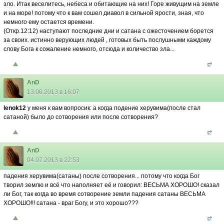
зло. Итак веселитесь, небеса и обитающие на них! Горе живущим на земле
и на море! потому что к вам сошел диавол в сильной ярости, зная, что
немного ему остается времени.
(Откр.12:12) наступают последние дни и сатана с ожесточением борется
за своих. истинно верующих людей , готовых быть послушными каждому
слову Бога к сожаление немного, отсюда и количество зла...
AnD
13.06.2013 в 16:07
lenok12
у меня к вам вопросик: а когда подение херувима(после стал
сатаной) было до сотворения или после сотворения?
AnD
04.07.2013 в 22:53
падения херувима(сатаны) после сотворения... потому что когда Бог
творил землю и всё что наполняет её и говорил: ВЕСЬМА ХОРОШО! сказал
ли Бог, так когда во время сотворение земли падения сатаны ВЕСЬМА
ХОРОШО!!! сатана - враг Богу, и это хорошо???