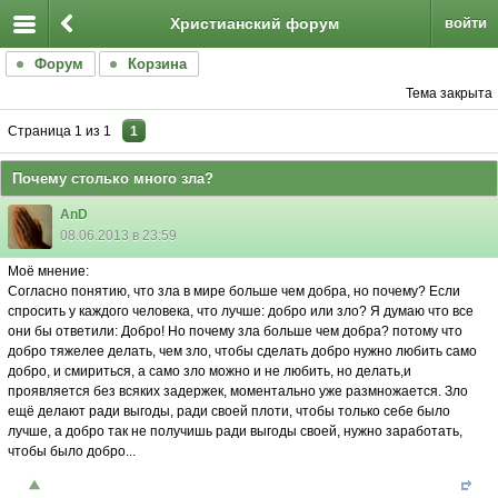
Христианский форум
войти
Форум
Корзина
Тема закрыта
Страница
1
из
1
1
Почему столько много зла?
AnD
08.06.2013 в 23:59
Моë мнение:
Согласно понятию, что зла в мире больше чем добра, но почему? Если
спросить у каждого человека, что лучше: добро или зло? Я думаю что все
они бы ответили: Добро! Но почему зла больше чем добра? потому что
добро тяжелее делать, чем зло, чтобы сделать добро нужно любить само
добро, и смириться, а само зло можно и не любить, но делать,и
проявляется без всяких задержек, моментально уже размножается. Зло
ещë делают ради выгоды, ради своей плоти, чтобы только себе было
лучше, а добро так не получишь ради выгоды своей, нужно заработать,
чтобы было добро...