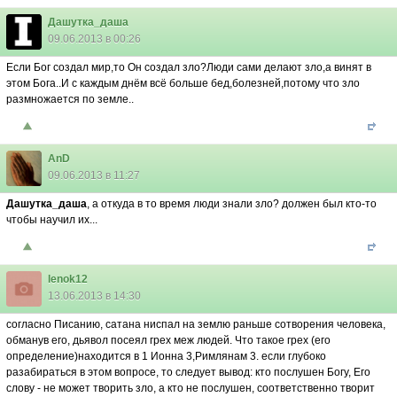
Дашутка_даша
09.06.2013 в 00:26
Если Бог создал мир,то Он создал зло?Люди сами делают зло,а винят в
этом Бога..И с каждым днём всё больше бед,болезней,потому что зло
размножается по земле..
AnD
09.06.2013 в 11:27
Дашутка_даша
, а откуда в то время люди знали зло? должен был кто-то
чтобы научил их...
lenok12
13.06.2013 в 14:30
согласно Писанию, сатана ниспал на землю раньше сотворения человека,
обманув его, дьявол посеял грех меж людей. Что такое грех (его
определение)находится в 1 Ионна 3,Римлянам 3. если глубоко
разабираться в этом вопросе, то следует вывод: кто послушен Богу, Его
слову - не может творить зло, а кто не послушен, соответственно творит