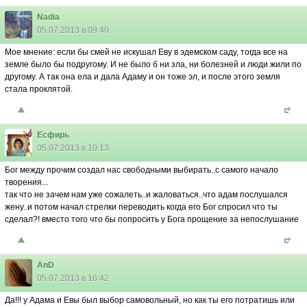
Nadia
05.07.2013 в 09:40
Мое мнение: eсли бы смей не искушал Еву в эдемском саду, тогда все на
земле было бы подругому. И не было б ни зла, ни болезней и люди жили по
другому. А так она ела и дала Адаму и он тоже эл, и после этого земля
стала проклятой.
Есфирь
05.07.2013 в 10:13
Бог между прочим создал нас свободными выбирать..с самого начало
творения...
так что не зачем нам уже сожалеть..и жаловаться..что адам послушался
жену..и потом начал стрелки переводить когда его Бог спросил что ты
сделал?! вместо того что бы попросить у Бога прощение за непослушание
AnD
05.07.2013 в 16:42
Да!!! у Адама и Евы был выбор самовольный, но как ты его потратишь или