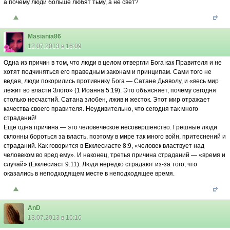
а почему люди больше любят тьму, а не свет?
Masiania86
12.07.2013 в 16:09
Одна из причин в том, что люди в целом отвергли Бога как Правителя и не
хотят подчиняться его праведным законам и принципам. Сами того не
ведая, люди покорились противнику Бога — Сатане Дьяволу, и «весь мир
лежит во власти Злого» (1 Иоанна 5:19). Это объясняет, почему сегодня
столько несчастий. Сатана злобен, лжив и жесток. Этот мир отражает
качества своего правителя. Неудивительно, что сегодня так много
страданий!
Еще одна причина — это человеческое несовершенство. Грешные люди
склонны бороться за власть, поэтому в мире так много войн, притеснений и
страданий. Как говорится в Екклесиасте 8:9, «человек властвует над
человеком во вред ему». И наконец, третья причина страданий — «время и
случай» (Екклесиаст 9:11). Люди нередко страдают из-за того, что
оказались в неподходящем месте в неподходящее время.
AnD
13.07.2013 в 16:16