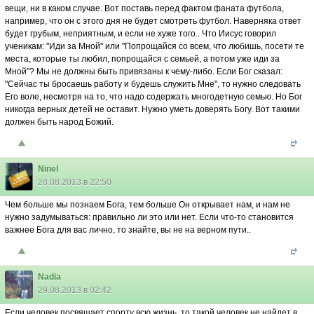
вещи, ни в каком случае. Вот поставь перед фактом фаната футбола,
например, что он с этого дня не будет смотреть футбол. Наверняка ответ
будет грубым, неприятным, и если не хуже того.. Что Иисус говорил
ученикам: "Иди за Мной" или "Попрощайся со всем, что любишь, посети те
места, которые ты любил, попрощайся с семьей, а потом уже иди за
Мной"? Мы не должны быть привязаны к чему-либо. Если Бог сказал:
"Сейчас ты бросаешь работу и будешь служить Мне", то нужно следовать
Его воле, несмотря на то, что надо содержать многодетную семью. Но Бог
никогда верных детей не оставит. Нужно уметь доверять Богу. Вот такими
должен быть народ Божий.
Ninel
28.08.2013 в 22:50
Чем больше мы познаем Бога, тем больше Он открывает нам, и нам не
нужно задумываться: правильно ли это или нет. Если что-то становится
важнее Бога для вас лично, то знайте, вы не на верном пути..
Nadia
29.08.2013 в 02:42
Если человек посвящает спорту всю жизнь, то такой человек не найдет в