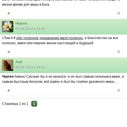
жизни время для веры в Бога.
Черген
02.09.2013 в 19:30
1Тим.4:8
ибо телесное упражнение мало полезно
, а благочестие на все
полезно, имея обетование жизни настоящей и будущей.
AnD
06.09.2013 в 19:21
Черген
Аминь! Сколько бы я не качался, и не был самым сильным в мире, и
самым быстрым бегуном, всë равно я был бы слабее духовного мира...
Страница
1
из
1
1