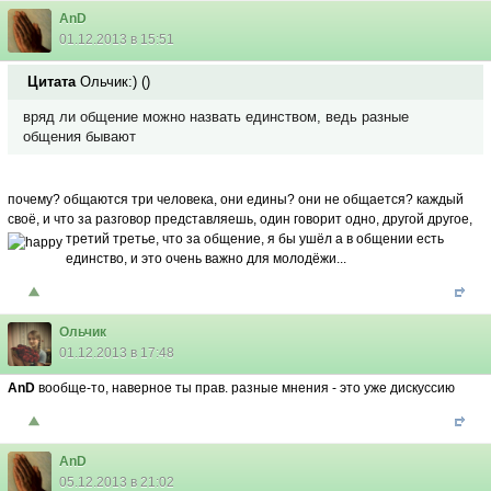
AnD
01.12.2013 в 15:51
Цитата
Ольчик:)
(
)
вряд ли общение можно назвать единством, ведь разные
общения бывают
почему? общаются три человека, они едины? они не общается? каждый
своё, и что за разговор представляешь, один говорит одно, другой другое,
третий третье, что за общение, я бы ушёл
а в общении есть
единство, и это очень важно для молодёжи...
Ольчик
01.12.2013 в 17:48
AnD
вообще-то, наверное ты прав. разные мнения - это уже дискуссию
AnD
05.12.2013 в 21:02