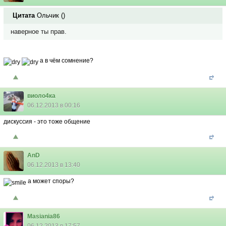
Цитата
Ольчик
(
)
наверное ты прав.
а в чём сомнение?
виоло4ка
06.12.2013 в 00:16
дискуссия - это тоже общение
AnD
06.12.2013 в 13:40
а может споры?
Masiania86