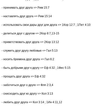
- принимать друг друга => Рим 15:7
- наставлять друг друга => Рим 15:14
- использовать свои дары друг для друга => 1Кор 12:7 ; 1Пет 4:10
- делиться друг с другом => 2Кор 8:7,13-15
- приветствовать друг друга => 2Кор 13:12
- служить друг другу любовью => Гал 5:13
- носить бремена друг друга => Гал 6:2
- быть добрыми друг к другу => Еф 4:32 ; 1Фес 5:15
- прощать друг друга => Еф 4:32
- заботиться друг о друге => Флп 2:3,4
- снисходить друг ко другу => Кол 3:13
- любить друг друга => Кол 3:14 ; 1Ин 4:11,12