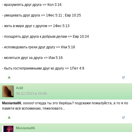
- вразумлять друг друга => Кол 3:16
- увещевать друг друга => 1Фес 5:11 ; Евр 10:25
- жить в мире друг с другом => 1Фес 5:13
- поощрять друг друга к добрым делам => Евр 10:24
- исповедовать грехи друг другу => Иак 5:16
- молиться друг за друга => Иак 5:16
- быть гостеприимными друг ко другу => 1Пет 4:9
AnD
06.12.2013 в 20:08
Masiania86
, ооооо! откуда ты это берёшь? подскажи пожалуйста, а то я по
памяти всё вспоминаю, тяжеловато...
Masiania86