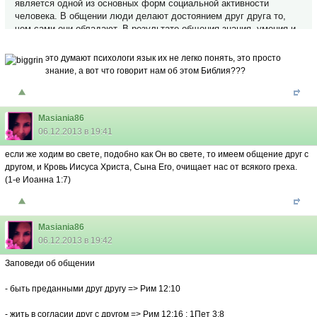
является одной из основных форм социальной активности
человека. В обще­нии люди делают достоянием друг друга то,
чем сами они обладают. В результате общения знания, умения и
навыки одного человека становятся общими для многих людей
(отсюда, наверное, и название этой формы социальной
это думают психологи
язык их не легко понять, это просто
активности людей).
знание, а вот что говорит нам об этом Библия???
Masiania86
06.12.2013 в 19:41
если же ходим во свете, подобно как Он во свете, то имеем общение друг с
другом, и Кровь Иисуса Христа, Сына Его, очищает нас от всякого греха.
(1-е Иоанна 1:7)
Masiania86
06.12.2013 в 19:42
Заповеди об общении
- быть преданными друг другу => Рим 12:10
- жить в согласии друг с другом => Рим 12:16 ; 1Пет 3:8