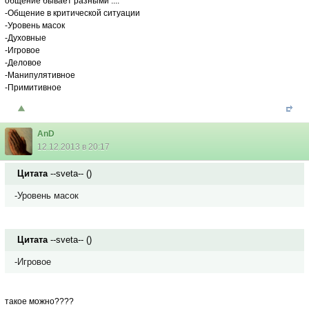
общение бывает разными ...:
-Общение в критической ситуации
-Уровень масок
-Духовные
-Игровое
-Деловое
-Манипулятивное
-Примитивное
AnD
12.12.2013 в 20:17
Цитата
--sveta--
(
)
-Уровень масок
Цитата
--sveta--
(
)
-Игровое
такое можно????