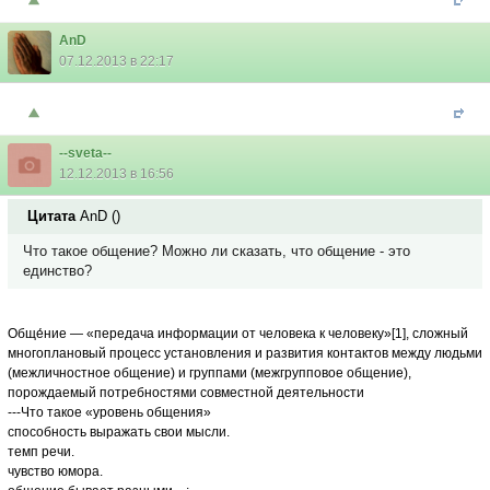
AnD
07.12.2013 в 22:17
--sveta--
12.12.2013 в 16:56
Цитата
AnD
(
)
Что такое общение? Можно ли сказать, что общение - это
единство?
Обще́ние — «передача информации от человека к человеку»[1], сложный
многоплановый процесс установления и развития контактов между людьми
(межличностное общение) и группами (межгрупповое общение),
порождаемый потребностями совместной деятельности
---Что такое «уровень общения»
способность выражать свои мысли.
темп речи.
чувство юмора.