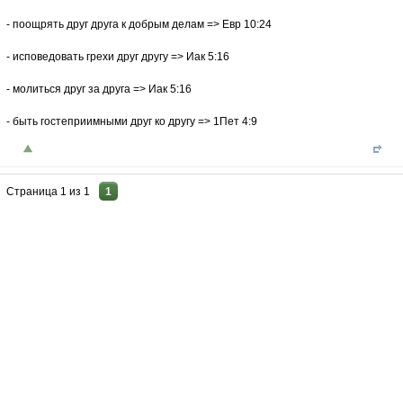
- поощрять друг друга к добрым делам => Евр 10:24
- исповедовать грехи друг другу => Иак 5:16
- молиться друг за друга => Иак 5:16
- быть гостеприимными друг ко другу => 1Пет 4:9
Страница
1
из
1
1