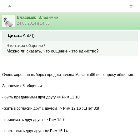
Владимир_Владимир
24.03.2014 в 14:38
Цитата
AnD
(
)
Что такое общение?
Можно ли сказать, что общение - это единство?
Очень хорошая выборка предоставлена Masiania86 по вопросу общения:
Заповеди об общении
- быть преданными друг другу => Рим 12:10
- жить в согласии друг с другом => Рим 12:16 ; 1Пет 3:8
- принимать друг друга => Рим 15:7
- наставлять друг друга => Рим 15:14