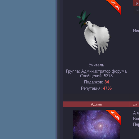
Ци
В
Ии
Учитель
Группа: Администратор форума
Сообщений:
5378
Подарков:
84
Репутация:
4736
Адама
Дат
А 
Вс
Пе