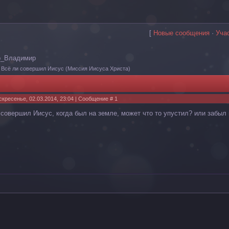
[
Новые сообщения
·
Уча
р_Владимир
Всё ли совершил Иисус
(Миссия Иисуса Христа)
скресенье, 02.03.2014, 23:04 | Сообщение #
1
 совершил Иисус, когда был на земле, может что то упустил? или забыл