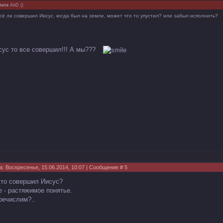
тата
AnD
(
)
сё ли совершил Иисус, когда был на земле, может что то упустил? или забыл исполнить?
сус то все совершил!!! А мы???
а: Воскресенье, 15.06.2014, 10:07 | Сообщение #
5
что совершил Иисус?
е - растяжимое понятье.
речислим?..