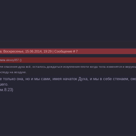
а: Воскресенье, 15.06.2014, 19:29 | Сообщение #
7
тата
alexey957
(
)
ля спасения духа всё, осталось дождаться искупления плоти когда тела изменятся и веру
осподу на воздухе.
не только она, но и мы сами, имея начаток Духа, и мы в себе стенаем, 
шего.
м.8:23)