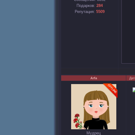
Подарков:
284
Репутация:
5509
Arfa
Дат
Мудрец