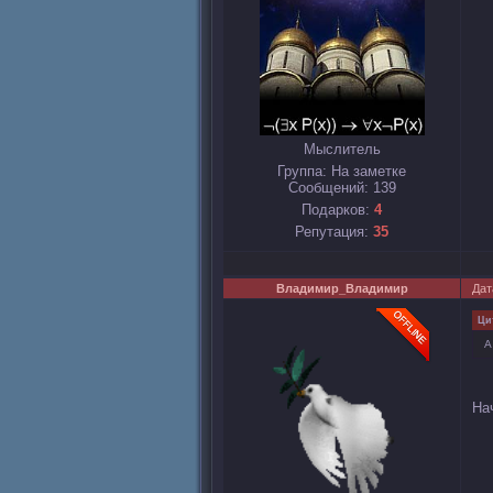
Мыслитель
Группа: На заметке
Сообщений:
139
Подарков:
4
Репутация:
35
Владимир_Владимир
Дат
Ци
А
Нач