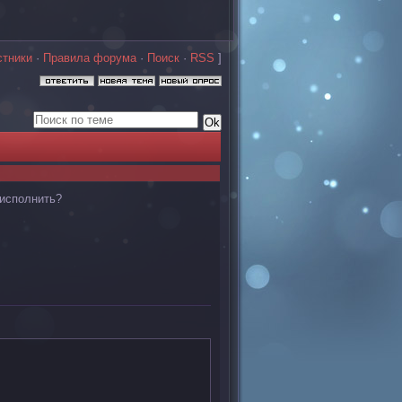
стники
·
Правила форума
·
Поиск
·
RSS
]
 исполнить?