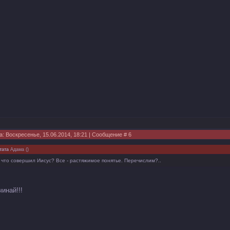
а: Воскресенье, 15.06.2014, 18:21 | Сообщение #
6
тата
Адама
(
)
 что совершил Иисус? Все - растяжимое понятье. Перечислим?..
инай!!!