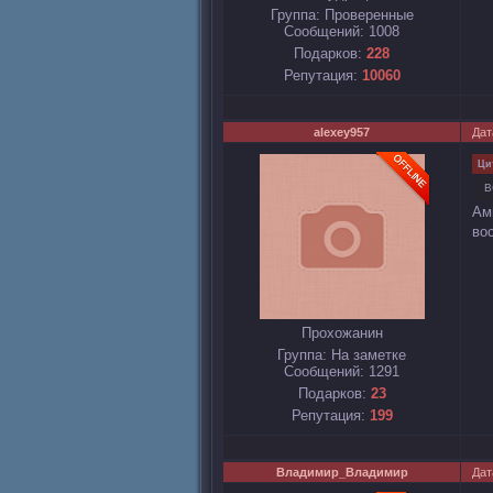
Группа: Проверенные
Сообщений:
1008
Подарков:
228
Репутация:
10060
alexey957
Дат
Ци
В
Ам
во
Прохожанин
Группа: На заметке
Сообщений:
1291
Подарков:
23
Репутация:
199
Владимир_Владимир
Дат