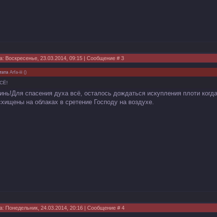
а: Воскресенье, 23.03.2014, 09:15 | Сообщение #
3
тата
Arfa-iii
(
)
СЁ!
инь!Для спасения духа всё, осталось дождаться искупления плоти когд
схищены на облаках в сретение Господу на воздухе.
а: Понедельник, 24.03.2014, 20:16 | Сообщение #
4