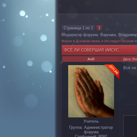
Страница
1
из
1
1
Модератор форума:
Варнава
,
Владими
Форум
»
Духовная жизнь
»
Исследуя Писание
»
ВСЁ ЛИ СОВЕРШИЛ ИИСУС
AnD
Дата: Во
Всё ли
Учитель
Группа: Администратор
форума
Сообщений:
8092