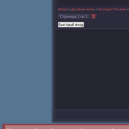
Форум
»
Духовная жизнь
»
Исследуя Писание
»
Страница
1
из
1
1