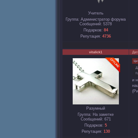
Учитель
Группа: Администратор форума
Сообщений:
5378
Подарков:
84
Репутация:
4736
vitalick1
Дат
Ци
Д
Г
и 
на
(Ри
Разумный
Группа: На заметке
Сообщений:
671
Подарков:
5
Репутация:
130