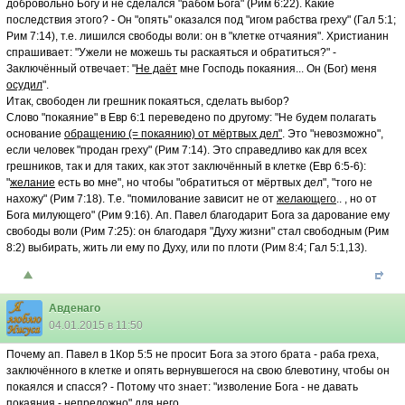
добровольно Богу и не сделался "рабом Бога" (Рим 6:22). Какие
последствия этого? - Он "опять" оказался под "игом рабства греху" (Гал 5:1;
Рим 7:14), т.е. лишился свободы воли: он в "клетке отчаяния". Христианин
спрашивает: "Ужели не можешь ты раскаяться и обратиться?" -
Заключённый отвечает: "
Не даёт
мне Господь покаяния... Он (Бог) меня
осудил
".
Итак, свободен ли грешник покаяться, сделать выбор?
Слово "покаяние" в Евр 6:1 переведено по другому: "Не будем полагать
основание
обращению (= покаянию) от мёртвых дел"
. Это "невозможно",
если человек "продан греху" (Рим 7:14). Это справедливо как для всех
грешников, так и для таких, как этот заключённый в клетке (Евр 6:5-6):
"
желание
есть во мне", но чтобы "обратиться от мёртвых дел", "того не
нахожу" (Рим 7:18). Т.е. "помилование зависит не от
желающего
.. , но от
Бога милующего" (Рим 9:16). Ап. Павел благодарит Бога за дарование ему
свободы воли (Рим 7:25): он благодаря "Духу жизни" стал свободным (Рим
8:2) выбирать, жить ли ему по Духу, или по плоти (Рим 8:4; Гал 5:1,13).
Авденаго
04.01.2015 в 11:50
Почему ап. Павел в 1Кор 5:5 не просит Бога за этого брата - раба греха,
заключённого в клетке и опять вернувшегося на свою блевотину, чтобы он
покаялся и спасся? - Потому что знает: "изволение Бога - не давать
покаяния - непреложно" для него.