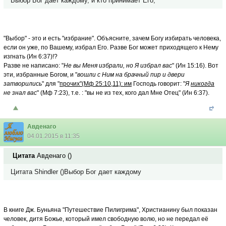
Выбор Бог дает каждому, и кто принимает Его,
"Выбор" - это и есть "избрание". Объясните, зачем Богу избирать человека,
если он уже, по Вашему, избрал Его. Разве Бог может приходящего к Нему
изгнать (Ин 6:37)!?
Разве не написано: "
Не вы Меня избрали, но Я избрал вас
" (Ин 15:16). Вот
эти, избранные Богом, и "
вошли с Ним на брачный пир и двери
затворились
" для "
прочих"(Мф 25:10,11): им
Господь говорит: "
Я
никогда
не знал вас
" (Мф 7:23), т.е. : "вы не из тех, кого дал Мне Отец" (Ин 6:37).
Авденаго
04.01.2015 в 11:35
Цитата
Авденаго
(
)
Цитата Shindler ()Выбор Бог дает каждому
В книге Дж. Буньяна "Путешествие Пилигрима", Христианину был показан
человек, дитя Божье, который имел свободную волю, но не передал её