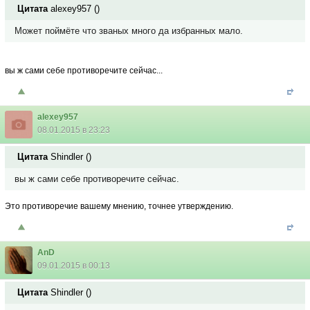
Цитата
alexey957
(
)
Может поймёте что званых много да избранных мало.
вы ж сами себе противоречите сейчас...
alexey957
08.01.2015 в 23:23
Цитата
Shindler
(
)
вы ж сами себе противоречите сейчас.
Это противоречие вашему мнению, точнее утверждению.
AnD
09.01.2015 в 00:13
Цитата
Shindler
(
)