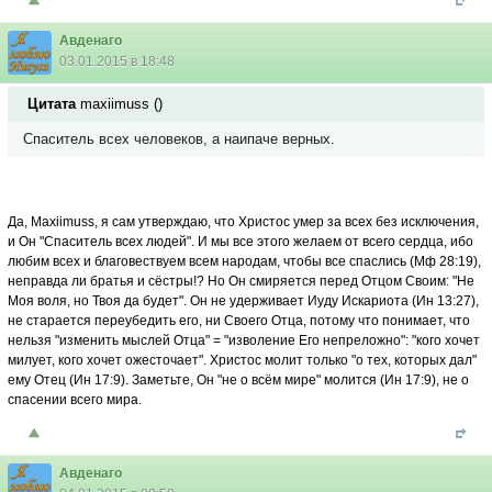
Авденаго
03.01.2015 в 18:48
Цитата
maxiimuss
(
)
Спаситель всех человеков, а наипаче верных.
Да, Maxiimuss, я сам утверждаю, что Христос умер за всех без исключения,
и Он "Спаситель всех людей". И мы все этого желаем от всего сердца, ибо
любим всех и благовествуем всем народам, чтобы все спаслись (Мф 28:19),
неправда ли братья и сёстры!? Но Он смиряется перед Отцом Своим: "Не
Моя воля, но Твоя да будет". Он не удерживает Иуду Искариота (Ин 13:27),
не старается переубедить его, ни Своего Отца, потому что понимает, что
нельзя "изменить мыслей Отца" = "изволение Его непреложно": "кого хочет
милует, кого хочет ожесточает". Христос молит только "о тех, которых дал"
ему Отец (Ин 17:9). Заметьте, Он "не о всём мире" молится (Ин 17:9), не о
спасении всего мира.
Авденаго