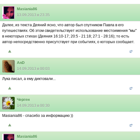
Masiania86
13.09.2013 в 23:35
Далее, из текста Деяний ясно, что автор был спутником Павла в его
путешествиях. Об этом свидетельствует использование местоимения "мы"
в некоторых стихах (Деяния 16:10-17; 20:5 - 21:18; 27:1 - 28:16); то есть
автор непосредственно присутствует при событиях, о которых сообщает.
AnD
14.09.2013 в 00:03
Лука писал, а ему диктовали...
Черген
14.09.2013 в 00:30
Маsiаniа86 - спасибо за информацию ))
Masiania86