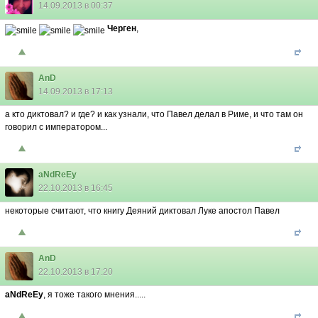
14.09.2013 в 00:37
Черген
,
AnD
14.09.2013 в 17:13
а кто диктовал? и где? и как узнали, что Павел делал в Риме, и что там он
говорил с императором...
aNdReEy
22.10.2013 в 16:45
некоторые считают, что книгу Деяний диктовал Луке апостол Павел
AnD
22.10.2013 в 17:20
aNdReEy
, я тоже такого мнения.....