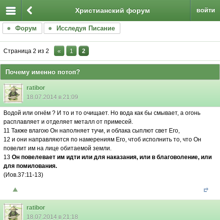
Христианский форум
войти
Форум
Исследуя Писание
Страница
2
из
2
«
1
2
Почему именно потоп?
ratibor
18.07.2014 в 21:09
Водой или огнём ? И то и то очищает. Но вода как бы смывает, а огонь
расплавляет и отделяет металл от примесей.
11 Также влагою Он наполняет тучи, и облака сыплют свет Его,
12 и они направляются по намерениям Его, чтоб исполнить то, что Он
повелит им на лице обитаемой земли.
13
Он повелевает им идти или для наказания, или в благоволение, или
для помилования.
(Иов.37:11-13)
ratibor
18.07.2014 в 21:18