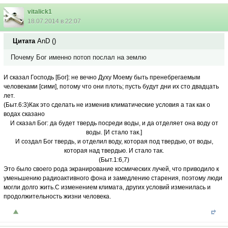
vitalick1
18.07.2014 в 22:07
Цитата
AnD
(
)
Почему Бог именно потоп послал на землю
И сказал Господь [Бог]: не вечно Духу Моему быть пренебрегаемым
человеками [сими], потому что они плоть; пусть будут дни их сто двадцать
лет.
(Быт.6:3)Как это сделать не изменив климатические условия а так как о
водах сказано
И сказал Бог: да будет твердь посреди воды, и да отделяет она воду от
воды. [И стало так.]
И создал Бог твердь, и отделил воду, которая под твердью, от воды,
которая над твердью. И стало так.
(Быт.1:6,7)
Это было своего рода экранирование космических лучей, что приводило к
уменьшению радиоактивного фона и замедлению старения, поэтому люди
могли долго жить.С изменением климата, других условий изменилась и
продолжительность жизни человека.