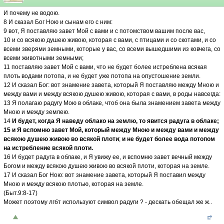
И почему не водою.
8 И сказал Бог Ною и сынам его с ним:
9 вот, Я поставляю завет Мой с вами и с потомством вашим после вас,
10 и со всякою душею живою, которая с вами, с птицами и со скотами, и со
всеми зверями земными, которые у вас, со всеми вышедшими из ковчега, со
всеми животными земными;
11 поставляю завет Мой с вами, что не будет более истреблена всякая
плоть водами потопа, и не будет уже потопа на опустошение земли.
12 И сказал Бог: вот знамение завета, который Я поставляю между Мною и
между вами и между всякою душею живою, которая с вами, в роды навсегда:
13 Я полагаю радугу Мою в облаке, чтоб она была знамением завета между
Мною и между землею.
14
И будет, когда Я наведу облако на землю, то явится радуга в облаке;
15 и Я вспомню завет Мой, который между Мною и между вами и между
всякою душею живою во всякой плоти
;
и не будет более вода потопом
на истребление всякой плоти.
16 И будет радуга в облаке, и Я увижу ее, и вспомню завет вечный между
Богом и между всякою душею живою во всякой плоти, которая на земле.
17 И сказал Бог Ною: вот знамение завета, который Я поставил между
Мною и между всякою плотью, которая на земле.
(Быт.9:8-17)
Может поэтому лгбт используют символ радуги ? - дескать обещал же ж..